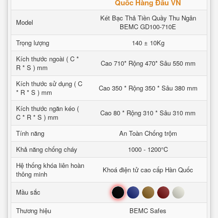
Quốc Hàng Đầu VN
Két Bạc Thả Tiền Quầy Thu Ngân
Model
BEMC GD100-710E
Trọng lượng
140 ± 10Kg
Kích thước ngoài ( C *
Cao 710* Rộng 470* Sâu 550 mm
R * S ) mm
Kích thước sử dụng ( C
Cao 350 * Rộng 350 * Sâu 380 mm
* R * S ) mm
Kích thước ngăn kéo (
Cao 80 * Rộng 310 * Sâu 310 mm
C * R * S ) mm
Tính năng
An Toàn Chống trộm
Khả năng chống cháy
1000 - 1200°C
Hệ thống khóa liên hoàn
Khoá điện tử cao cấp Hàn Quốc
thông minh
Đen
Xanh
Nâu
Đỏ
Trắng
Mầu sắc
Thương hiệu
BEMC Safes