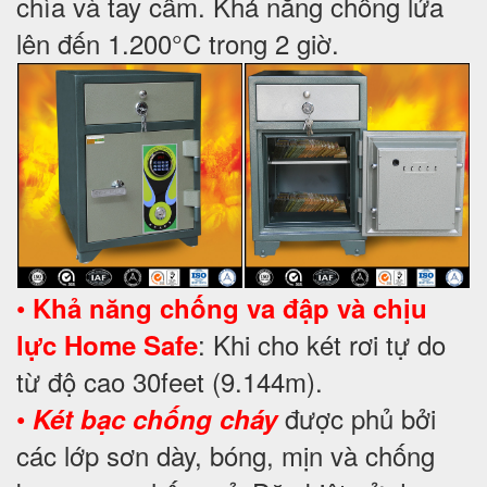
chìa và tay cầm. Khả năng chống lửa
lên đến 1.200°C trong 2 giờ.
•
Khả năng chống va đập và chịu
: Khi cho két rơi tự do
lực Home Safe
từ độ cao 30feet (9.144m).
•
được phủ bởi
Két bạc chống cháy
các lớp sơn dày, bóng, mịn và chống