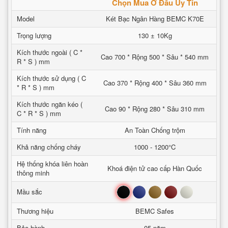
Chọn Mua Ở Đâu Uy Tín
Model
Két Bạc Ngân Hàng BEMC K70E
Trọng lượng
130 ± 10Kg
Kích thước ngoài ( C *
Cao 700 * Rộng 500 * Sâu * 540 mm
R * S ) mm
Kích thước sử dụng ( C
Cao 370 * Rộng 400 * Sâu 360 mm
* R * S ) mm
Kích thước ngăn kéo (
Cao 90 * Rộng 280 * Sâu 310 mm
C * R * S ) mm
Tính năng
An Toàn Chống trộm
Khả năng chống cháy
1000 - 1200°C
Hệ thống khóa liên hoàn
Khoá điện tử cao cấp Hàn Quốc
thông minh
Đen
Xanh
Nâu
Đỏ
Trắng
Mầu sắc
Thương hiệu
BEMC Safes
Bảo hành
05 năm