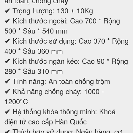
an toàn, chống chá
y
Trọng Lượng: 130 ± 10Kg
✔
Kích thước ngoài: Cao 700 * Rộng
✔
500 * Sâu * 540 mm
Kích thước sử dụng: Cao 370 * Rộng
✔
400 * Sâu 360 mm
Kích thước ngăn kéo: Cao 90 * Rộng
✔
280 * Sâu 310 mm
Tính năng: An toàn chống trộm
✔
Khả năng chống cháy: 1000 -
✔
1200°C
Hệ thống khóa thông minh: Khoá
✔
điện tử cao cấp Hàn Quốc
Thích hợp sử dụng: Ngân hàng, cơ
✔