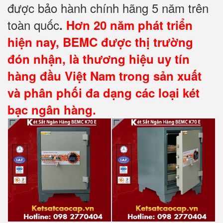
được bảo hành chính hãng 5 năm trên
toàn quốc
.
Hơn 20 năm phát triển
hiện nay, BEMC được thị trường
đón nhận, là thương hiệu uy tín
hàng đầu Việt Nam trong sản xuất
và phân phối đa dạng các loại két
bạc ngân hàng.