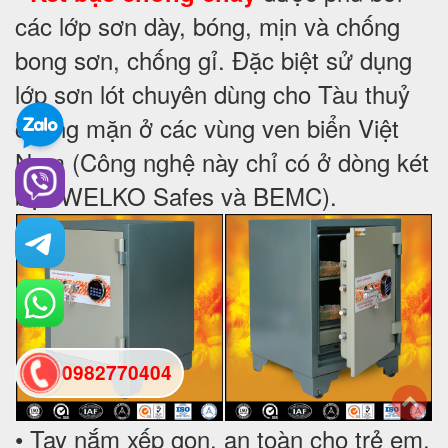
các lớp sơn dày, bóng, mịn và chống
bong sơn, chống gỉ. Đặc biệt sử dụng
lớp sơn lót chuyên dùng cho Tàu thuỷ
chống mặn ở các vùng ven biển Việt
Nam (Công nghệ này chỉ có ở dòng két
bạc WELKO Safes và BEMC).
0982770404
• Tay nắm xếp gọn, an toàn cho trẻ em.
back