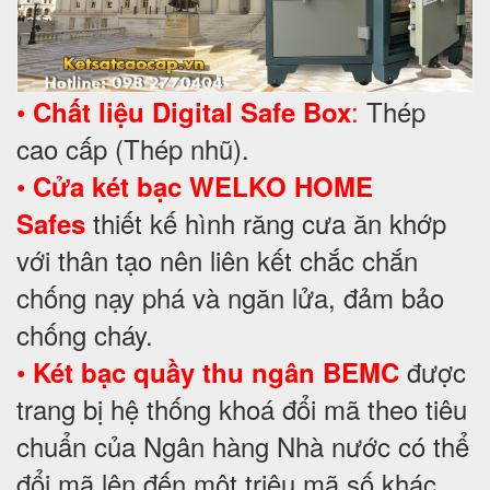
•
:
Thép
Chất liệu Digital Safe Box
cao cấp (Thép nhũ).
•
Cửa két bạc WELKO HOME
thiết kế hình răng cưa ăn khớp
Safes
với thân tạo nên liên kết chắc chắn
chống nạy phá và ngăn lửa, đảm bảo
chống cháy.
•
được
Két bạc quầy thu ngân BEMC
trang bị hệ thống khoá đổi mã theo tiêu
chuẩn của Ngân hàng Nhà nước có thể
đổi mã lên đến một triệu mã số khác