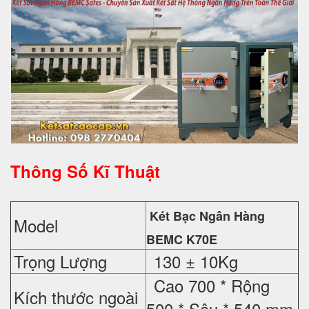
Thông Số Kĩ Thuật
Két Bạc Ngân Hàng
Model
BEMC K70E
Trọng Lượng
130 ± 10Kg
Cao 700 * Rộng
Kích thước ngoài
500 * Sâu * 540 mm