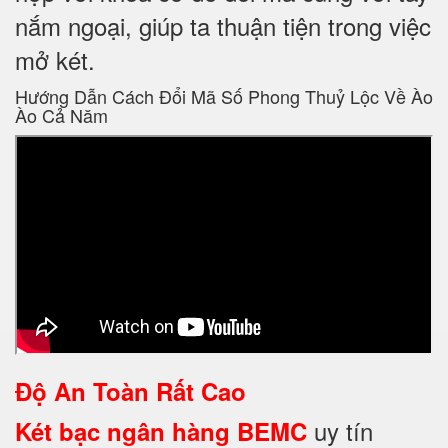
nắm ngoại, giúp ta thuận tiện trong việc
mở két.
Hướng Dẫn Cách Đổi Mã Số Phong Thuỷ Lộc Về Ào
Ào Cả Năm
Độ An Toàn Rất Cao
uy tín
Két bạc ngân hàng BEMC