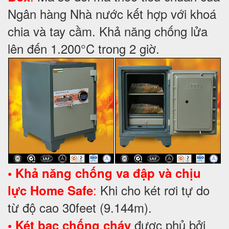
Ngân hàng Nhà nước kết hợp với khoá
chia và tay cầm. Khả năng chống lửa
lên đến 1.200°C trong 2 giờ.
• Khả năng chống va đập và chịu
:
Khi cho két rơi tự do
lực Home Safe
từ độ cao 30feet (9.144m).
được phủ bởi
• Két bạc chống cháy