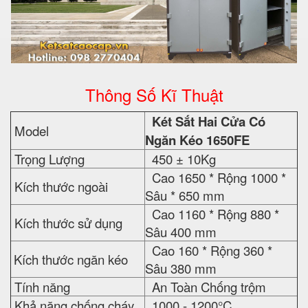
Thông Số Kĩ Thuật
Két Sắt Hai Cửa Có
Model
Ngăn Kéo 1650FE
Trọng Lượng
450 ± 10Kg
Cao 1650 * Rộng 1000 *
Kích thước ngoài
Sâu * 650 mm
Cao 1160 * Rộng 880 *
Kích thước sử dụng
Sâu 400 mm
Cao 160 * Rộng 360 *
Kích thước ngăn kéo
Sâu 380 mm
Tính năng
An Toàn Chống trộm
Khả năng chống cháy
1000 - 1200°C