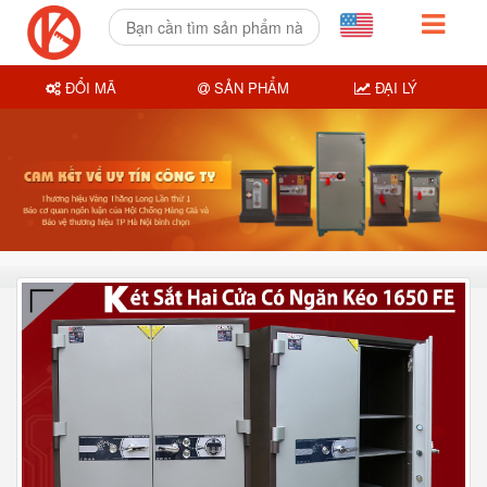
ĐỔI MÃ
SẢN PHẨM
ĐẠI LÝ