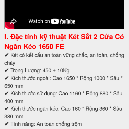
I. Đặc tính kỹ thuật Két Sắt 2 Cửa Có
Ngăn Kéo 1650 FE
✔
Két có kết cấu an toàn vững chắc, an toàn, chống
cháy
✔
Trọng Lượng: 450 ± 10Kg
✔
Kích thước ngoài: Cao 1650 * Rộng 1000 * Sâu *
650 mm
✔
Kích thước sử dụng: Cao 1160 * Rộng 880 * Sâu
400 mm
✔
Kích thước ngăn kéo: Cao 160 * Rộng 360 * Sâu
380 mm
✔
Tính năng: An toàn chống trộm