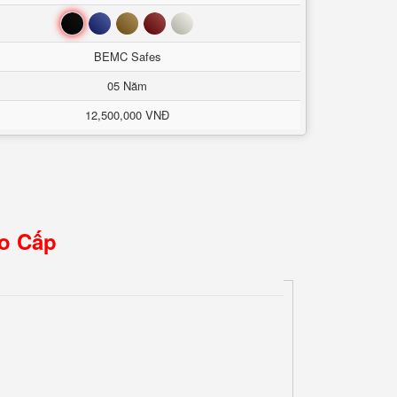
Đen
Xanh
Nâu
Đỏ
Trắng
BEMC Safes
05 Năm
12,500,000 VNĐ
ao Cấp