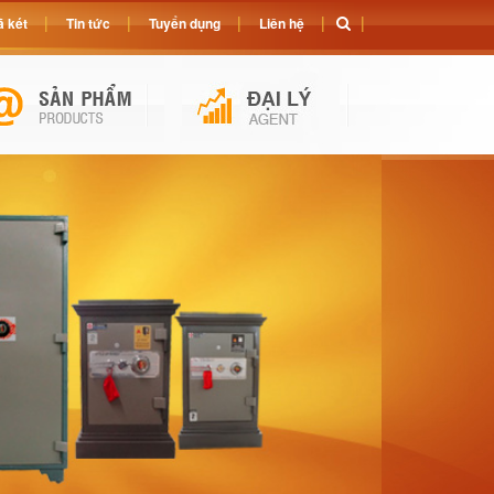
 két
Tin tức
Tuyển dụng
Liên hệ