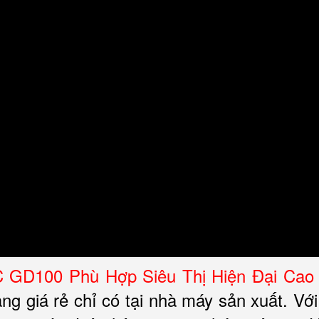
 GD100 Phù Hợp Siêu Thị Hiện Đại Cao
àng giá rẻ chỉ có tại nhà máy sản xuất. Vớ