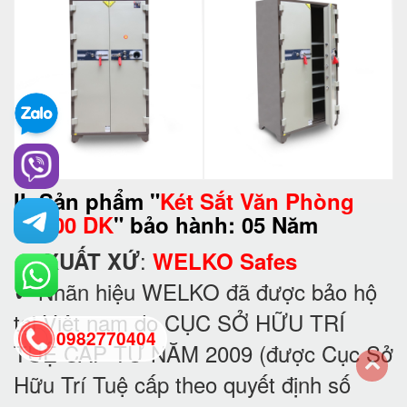
II. Sản phẩm "
Két Sắt Văn Phòng
K1800 DK
" bảo hành: 05 Năm
✔
:
XUẤT XỨ
WELKO Safes
✔ Nhãn hiệu WELKO đã được bảo hộ
tại Việt nam do CỤC SỞ HỮU TRÍ
0982770404
TUỆ CẤP TỪ NĂM 2009 (được Cục Sở
Hữu Trí Tuệ cấp theo quyết định số
back