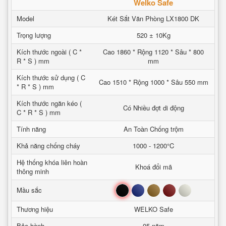
Welko Safe
Model
Két Sắt Văn Phòng LX1800 DK
Trọng lượng
520 ± 10Kg
Kích thước ngoài ( C *
Cao 1860 * Rộng 1120 * Sâu * 800
R * S ) mm
mm
Kích thước sử dụng ( C
Cao 1510 * Rộng 1000 * Sâu 550 mm
* R * S ) mm
Kích thước ngăn kéo (
Có Nhiều đợt di động
C * R * S ) mm
Tính năng
An Toàn Chống trộm
Khả năng chống cháy
1000 - 1200°C
Hệ thống khóa liên hoàn
Khoá đổi mã
thông minh
Đen
Xanh
Nâu
Đỏ
Trắng
Mầu sắc
Thương hiệu
WELKO Safe
Bảo hành
05 năm