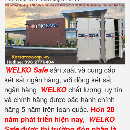
sản xuất và cung cấp
WELKO Safe
két sắt ngân hàng, với dòng két sắt
ngân hàng
chất lượng, uy tín
WELKO
và chính hãng được bảo hành chính
hãng 5 năm trên toàn quốc
.
Hơn 20
năm phát triển hiện nay,
WELKO
Safe
được thị trường đón nhận là