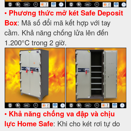
•
Phương thức mở két Safe Deposit
: Mã số đổi mã kết hợp với tay
Box
cầm. Khả năng chống lửa lên đến
1.200°C trong 2 giờ.
•
Khả năng chống va đập và chịu
: Khi cho két rơi tự do
lực Home Safe