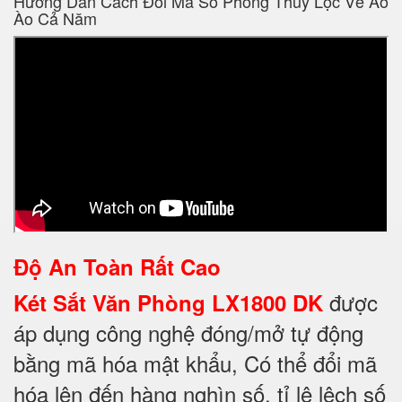
Hướng Dẫn Cách Đổi Mã Số Phong Thuỷ Lộc Về Ào
Ào Cả Năm
Độ An Toàn Rất Cao
được
Két Sắt Văn Phòng LX1800 DK
áp dụng công nghệ đóng/mở tự động
bằng mã hóa mật khẩu, Có thể đổi mã
hóa lên đến hàng nghìn số, tỉ lệ lệch số