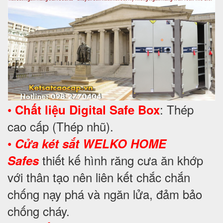
•
: Thép
Chất liệu Digital Safe Box
cao cấp (Thép nhũ).
•
Cửa két sắt WELKO HOME
thiết kế hình răng cưa ăn khớp
Safes
với thân tạo nên liên kết chắc chắn
chống nạy phá và ngăn lửa, đảm bảo
chống cháy.