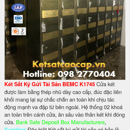
Két Sắt Ký Gửi Tài Sản BEMC K1745
Cửa két
được làm bằng thép nhũ dày cao cấp, đúc đặc liên
khối mang lại sự chắc chắn an toàn khi chịu tác
động mạnh va đập từ bên ngoài. Hệ thống 02 khoá
an toàn trên cánh cửa, ăn sâu vào thân két khi đóng
cửa.
Bank Safe Deposit Box Manufacturers
,
Suppliers
Đặc biệt Két sắt ký gửi tài sản có bản lề