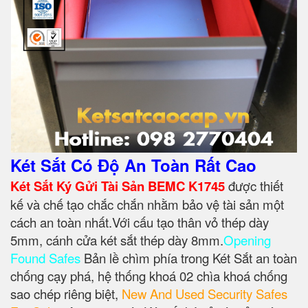
Két Sắt Có Độ An Toàn Rất Cao
Két Sắt Ký Gửi Tài Sản BEMC K1745
được thiết
kế và chế tạo chắc chắn nhằm bảo vệ tài sản một
cách an toàn nhất.Với cấu tạo thân vỏ thép dày
5mm, cánh cửa két sắt thép dày 8mm.
Opening
Found Safes
Bản lề chìm phía trong Két Sắt an toàn
chống cạy phá, hệ thống khoá 02 chìa khoá chống
sao chép riêng biệt,
New And Used Security Safes