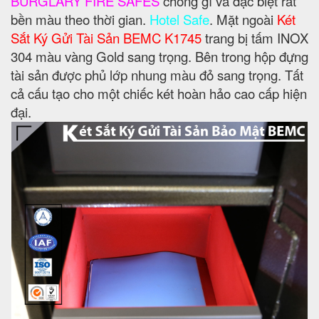
BURGLARY FIRE SAFES
chống gỉ và đặc biệt rất
bền màu theo thời gian.
Hotel Safe
. Mặt ngoài
Két
Sắt Ký Gửi Tài Sản BEMC K1745
trang bị tấm INOX
304 màu vàng Gold sang trọng. Bên trong hộp đựng
tài sản được phủ lớp nhung màu đỏ sang trọng. Tất
cả cấu tạo cho một chiếc két hoàn hảo cao cấp hiện
đại.