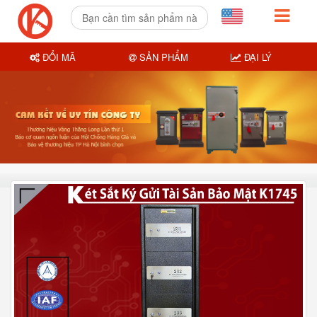
ĐỔI MÃ
SẢN PHẨM
ĐẠI LÝ