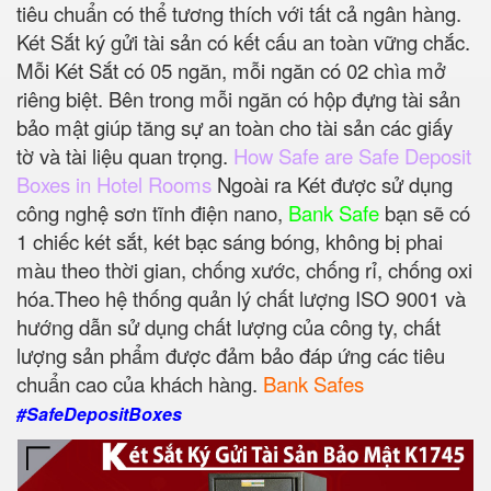
tiêu chuẩn có thể tương thích với tất cả ngân hàng.
Két Sắt ký gửi tài sản có kết cấu an toàn vững chắc.
Mỗi Két Sắt có 05 ngăn, mỗi ngăn có 02 chìa mở
riêng biệt. Bên trong mỗi ngăn có hộp đựng tài sản
bảo mật giúp tăng sự an toàn cho tài sản các giấy
tờ và tài liệu quan trọng.
How Safe are Safe Deposit
Boxes in Hotel Rooms
Ngoài ra Két được sử dụng
công nghệ sơn tĩnh điện nano,
Bank Safe
bạn sẽ có
1 chiếc két sắt, két bạc sáng bóng, không bị phai
màu theo thời gian, chống xước, chống rỉ, chống oxi
hóa.Theo hệ thống quản lý chất lượng ISO 9001 và
hướng dẫn sử dụng chất lượng của công ty, chất
lượng sản phẩm được đảm bảo đáp ứng các tiêu
chuẩn cao của khách hàng.
Bank Safes
#SafeDepositBoxes