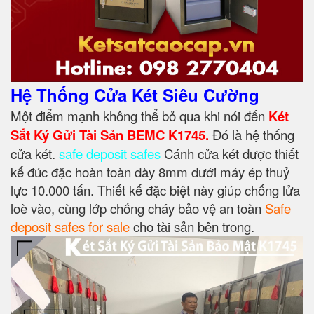
Hệ Thống Cửa Két Siêu Cường
Một điểm mạnh không thể bỏ qua khi nói đến
Két
Sắt Ký Gửi Tài Sản BEMC K1745.
Đó là hệ thống
cửa két.
safe deposit safes
Cánh cửa két được thiết
kế đúc đặc hoàn toàn dày 8mm dưới máy ép thuỷ
lực 10.000 tấn. Thiết kế đặc biệt này giúp chống lửa
loè vào, cùng lớp chống cháy bảo vệ an toàn
Safe
deposit safes for sale
cho tài sản bên trong.