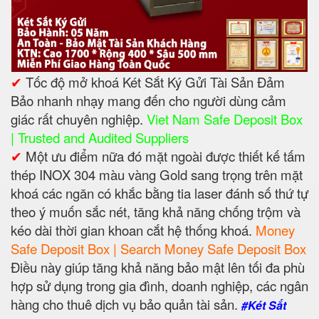
✔
Tốc độ mở khoá Két Sắt Ký Gửi Tài Sản Đảm
Bảo nhanh nhạy mang đến cho người dùng cảm
giác rất chuyên nghiệp.
Viet Nam Safe Deposit Box
| Trusted and Audited Suppliers
✔
Một ưu điểm nữa đó mặt ngoài được thiết kế tấm
thép INOX 304 màu vàng Gold sang trọng trên mặt
khoá các ngăn có khắc bằng tia laser đánh số thứ tự
theo ý muốn sắc nét, tăng khả năng chống trộm và
kéo dài thời gian khoan cắt hệ thống khoá.
Money
Safe Deposit Box | Search Money Safe Deposit Box
Điều này giúp tăng khả năng bảo mật lên tối đa phù
hợp sử dụng trong gia đình, doanh nghiệp, các ngân
hàng cho thuê dịch vụ bảo quản tài sản.
#Két Sắt