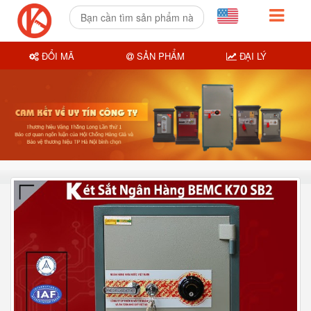
ĐỔI MÃ
SẢN PHẨM
ĐẠI LÝ