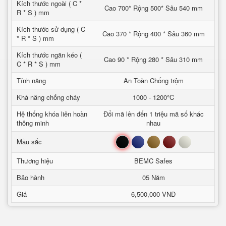
Kích thước ngoài ( C *
Cao 700* Rộng 500* Sâu 540 mm
R * S ) mm
Kích thước sử dụng ( C
Cao 370 * Rộng 400 * Sâu 360 mm
* R * S ) mm
Kích thước ngăn kéo (
Cao 90 * Rộng 280 * Sâu 310 mm
C * R * S ) mm
Tính năng
An Toàn Chống trộm
Khả năng chống cháy
1000 - 1200°C
Hệ thống khóa liên hoàn
Đổi mã lên đến 1 triệu mã số khác
thông minh
nhau
Đen
Xanh
Nâu
Đỏ
Trắng
Mầu sắc
Thương hiệu
BEMC Safes
Bảo hành
05 Năm
Giá
6,500,000 VNĐ