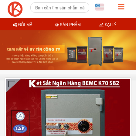
ĐỔI MÃ
SẢN PHẨM
ĐẠI LÝ