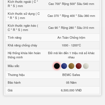
Kích thước ngoài ( C *
Cao 700* Rộng 500* Sâu 540 mm
R * S ) mm
Kích thước sử dụng ( C
Cao 370 * Rộng 400 * Sâu 360 mm
* R * S ) mm
Kích thước ngăn kéo (
Cao 90 * Rộng 280 * Sâu 310 mm
C * R * S ) mm
Tính năng
An Toàn Chống trộm
Khả năng chống cháy
1000 - 1200°C
Hệ thống khóa liên hoàn
Đổi mã lên đến 1 triệu mã số khác
thông minh
nhau
Đen
Xanh
Nâu
Đỏ
Trắng
Mầu sắc
Thương hiệu
BEMC Safes
Bảo hành
05 Năm
Giá
6,500,000 VNĐ