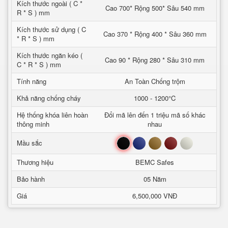
Kích thước ngoài ( C *
Cao 700* Rộng 500* Sâu 540 mm
R * S ) mm
Kích thước sử dụng ( C
Cao 370 * Rộng 400 * Sâu 360 mm
* R * S ) mm
Kích thước ngăn kéo (
Cao 90 * Rộng 280 * Sâu 310 mm
C * R * S ) mm
Tính năng
An Toàn Chống trộm
Khả năng chống cháy
1000 - 1200°C
Hệ thống khóa liên hoàn
Đổi mã lên đến 1 triệu mã số khác
thông minh
nhau
Đen
Xanh
Nâu
Đỏ
Trắng
Mầu sắc
Thương hiệu
BEMC Safes
Bảo hành
05 Năm
Giá
6,500,000 VNĐ