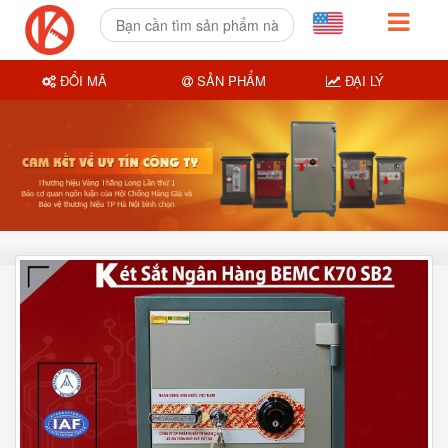
ĐỔI MÃ
SẢN PHẨM
ĐẠI LÝ