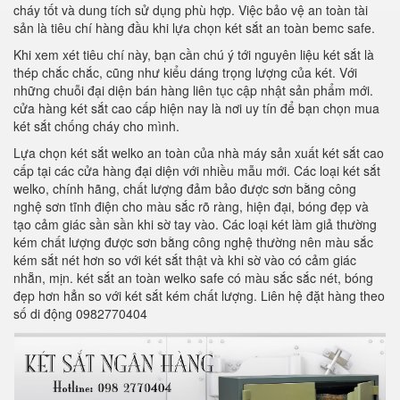
cháy tốt và dung tích sử dụng phù hợp. Việc bảo vệ an toàn tài
sản là tiêu chí hàng đầu khi lựa chọn két sắt an toàn bemc safe.
Khi xem xét tiêu chí này, bạn cần chú ý tới nguyên liệu két sắt là
thép chắc chắc, cũng như kiểu dáng trọng lượng của két. Với
những chuỗi đại diện bán hàng liên tục cập nhật sản phẩm mới.
cửa hàng két sắt cao cấp hiện nay là nơi uy tín để bạn chọn mua
két sắt chống cháy cho mình.
Lựa chọn két sắt welko an toàn của nhà máy sản xuất két sắt cao
cấp tại các cửa hàng đại diện với nhiều mẫu mới. Các loại két sắt
welko, chính hãng, chất lượng đảm bảo được sơn bằng công
nghệ sơn tĩnh điện cho màu sắc rõ ràng, hiện đại, bóng đẹp và
tạo cảm giác sần sần khi sờ tay vào. Các loại két làm giả thường
kém chất lượng được sơn bằng công nghệ thường nên màu sắc
kém sắt nét hơn so với két sắt thật và khi sờ vào có cảm giác
nhẵn, mịn. két sắt an toàn welko safe có màu sắc sắc nét, bóng
đẹp hơn hẳn so với két sắt kém chất lượng. Liên hệ đặt hàng theo
số di động 0982770404