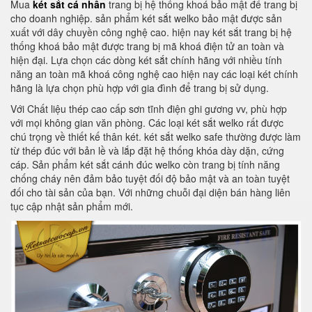
Mua
két sắt cá nhân
trang bị hệ thống khoá bảo mật để trang bị
cho doanh nghiệp. sản phẩm két sắt welko bảo mật được sản
xuất với dây chuyền công nghệ cao. hiện nay két sắt trang bị hệ
thống khoá bảo mật được trang bị mã khoá điện tử an toàn và
hiện đại. Lựa chọn các dòng két sắt chính hãng với nhiều tính
năng an toàn mã khoá công nghệ cao hiện nay các loại két chính
hãng là lựa chọn phù hợp với gia đình để trang bị sử dụng.
Với Chất liệu thép cao cấp sơn tĩnh điện ghi gương vv, phù hợp
với mọi không gian văn phòng. Các loại két sắt welko rất được
chú trọng về thiết kế thân két. két sắt welko safe thường được làm
từ thép đúc với bản lề và lắp đặt hệ thống khóa dày dặn, cứng
cáp. Sản phẩm két sắt cánh đúc welko còn trang bị tính năng
chống cháy nên đảm bảo tuyệt đối độ bảo mật và an toàn tuyệt
đối cho tài sản của bạn. Với những chuỗi đại diện bán hàng liên
tục cập nhật sản phẩm mới.