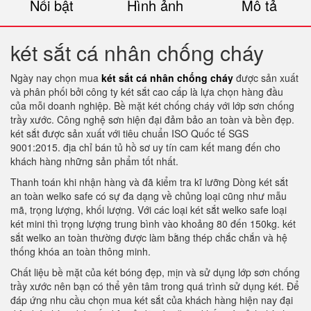
Nổi bật
Hình ảnh
Mô tả
két sắt cá nhân chống cháy
Ngày nay chọn mua
két sắt cá nhân chống cháy
được sản xuất
và phân phối bởi công ty két sắt cao cấp là lựa chọn hàng đầu
của mỗi doanh nghiệp. Bề mặt két chống cháy với lớp sơn chống
trầy xước. Công nghệ sơn hiện đại đảm bảo an toàn và bền đẹp.
két sắt được sản xuất với tiêu chuẩn ISO Quốc tế SGS
9001:2015. địa chỉ bán tủ hồ sơ uy tín cam kết mang đến cho
khách hàng những sản phẩm tốt nhất.
Thanh toán khi nhận hàng và đã kiểm tra kĩ lưỡng Dòng két sắt
an toàn welko safe có sự đa dạng về chủng loại cũng như mẫu
mã, trọng lượng, khối lượng. Với các loại két sắt welko safe loại
két mini thì trọng lượng trung bình vào khoảng 80 đến 150kg. két
sắt welko an toàn thường được làm bằng thép chắc chắn và hệ
thống khóa an toàn thông minh.
Chất liệu bề mặt của két bóng đẹp, mịn và sử dụng lớp sơn chống
trầy xước nên bạn có thể yên tâm trong quá trình sử dụng két. Để
đáp ứng nhu cầu chọn mua két sắt của khách hàng hiện nay đại