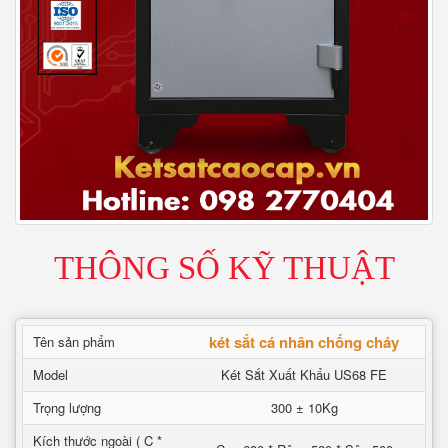
THÔNG SỐ KỸ THUẬT
két sắt cá nhân chống cháy
Tên sản phẩm
Model
Két Sắt Xuất Khẩu US68 FE
Trọng lượng
300 ± 10Kg
Kích thước ngoài ( C *