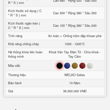
Cao 680 * Rộng 520 * Sâu 500
R * S ) mm
Kích thước sử dụng ( C
Cao 300 * Rộng 380 * Sâu 300
* R * S ) mm
Kích thước ngăn kéo (
Cao 100 * Rộng 380 * Sâu 240
C * R * S ) mm
Tính năng
An toàn + Chống trộm đập khoan phá
Khả năng chống cháy
1000 - 1200°C
Hệ thống khóa liên hoàn
Khoá Vân Tay Điện Tử - Chìa khoá -
thông minh
Tay Cầm
Đen
Xanh
Nâu
Đỏ
Trắng
Mầu sắc
Thương hiệu
WELKO Safes
Bảo hành
10 Năm
Giá
36.500.000 VNĐ