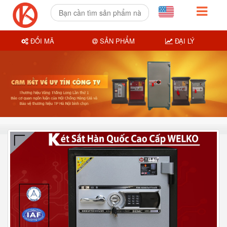
ĐỔI MÃ
SẢN PHẨM
ĐẠI LÝ