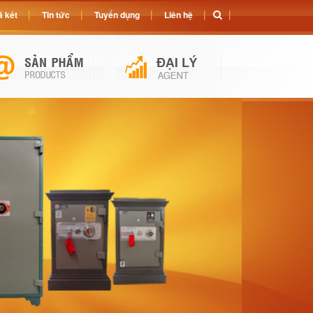
 két
Tin tức
Tuyển dụng
Liên hệ