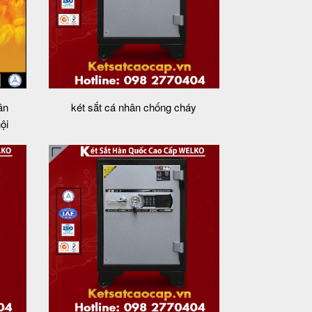
ân
két sắt cá nhân chống cháy
ội