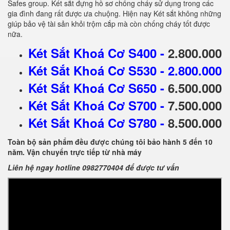
Safes group. Két sắt đựng hồ sơ chống cháy sử dụng trong các
gia đình đang rất được ưa chuộng. Hiện nay Két sắt không những
giúp bảo vệ tài sản khỏi trộm cắp mà còn chống cháy tốt được
nữa.
Két Sắt Khoá Cơ S400
-
2.800.000
Két Sắt Khoá Cơ S530
- 2.800.000
Két Sắt Khoá Cơ S650
-
6.500.000
Két Sắt Khoá Cơ S700
-
7.500.000
Két Sắt Khoá Cơ S780
-
8.500.000
Toàn bộ sản phẩm đều được chúng tôi bảo hành 5 đến 10
năm. Vận chuyển trực tiếp từ nhà máy
Liên hệ ngay hotline 0982770404 để được tư vấn