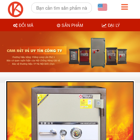
ĐỔI MÃ
SẢN PHẨM
ĐẠI LÝ