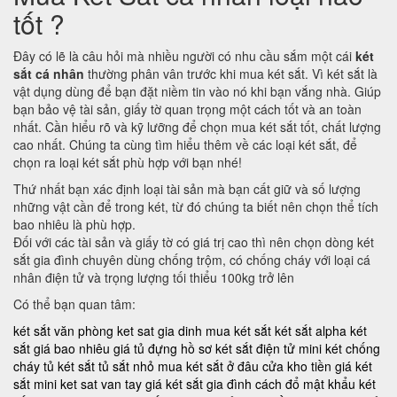
tốt ?
Đây có lẽ là câu hỏi mà nhiều người có nhu cầu sắm một cái
két
sắt cá nhân
thường phân vân trước khi mua két sắt. Vì két sắt là
vật dụng dùng để bạn đặt niềm tin vào nó khi bạn vắng nhà. Giúp
bạn bảo vệ tài sản, giấy tờ quan trọng một cách tốt và an toàn
nhất. Cần hiểu rõ và kỹ lưỡng để chọn mua két sắt tốt, chất lượng
cao nhất. Chúng ta cùng tìm hiểu thêm về các loại két sắt, để
chọn ra loại két sắt phù hợp với bạn nhé!
Thứ nhất bạn xác định loại tài sản mà bạn cất giữ và số lượng
những vật cần để trong két, từ đó chúng ta biết nên chọn thể tích
bao nhiêu là phù hợp.
Đối với các tài sản và giấy tờ có giá trị cao thì nên chọn dòng két
sắt gia đình chuyên dùng chống trộm, có chống cháy với loại cá
nhân điện tử và trọng lượng tối thiểu 100kg trở lên
Có thể bạn quan tâm:
két sắt văn phòng
ket sat gia dinh
mua két sắt
két sắt alpha
két
sắt giá bao nhiêu
giá tủ đựng hồ sơ
két sắt điện tử mini
két chống
cháy
tủ két sắt
tủ sắt nhỏ
mua két sắt ở đâu
cửa kho tiền
giá két
sắt mini
ket sat van tay
giá két sắt gia đình
cách đổ mật khẩu két