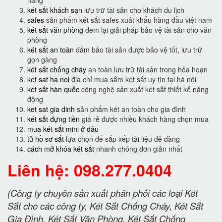
hàng
két sắt khách sạn
lưu trữ tài sản cho khách du lịch
safes
sản phẩm két sắt safes xuât khẩu hàng đầu việt nam
két sắt văn phòng
đem lại giải pháp bảo vệ tài sản cho văn
phòng
két sắt an toàn
đảm bảo tài sản được bảo vệ tốt, lưu trữ
gọn gàng
két sắt chống cháy
an toàn lưu trữ tài sản trong hỏa hoạn
ket sat ha noi
địa chỉ mua sắm két sắt uy tín tại hà nội
két sắt hàn quốc
công nghệ sản xuất két sắt thiết kế năng
động
ket sat gia dinh
sản phẩm két an toàn cho gia đình
két sắt đựng tiền
giá rẻ được nhiều khách hàng chọn mua
mua két sắt mini ở đâu
tủ hồ sơ sắt
lựa chọn để sắp xếp tài liệu dễ dàng
cách mở khóa két sắt
nhanh chóng đơn giản nhất
Liên hệ: 098.277.0404
(Công ty chuyên sản xuất phân phối các loại Két
Sắt cho các công ty, Két Sắt Chống Cháy, Két Sắt
Gia Đình, Két Sắt Văn Phòng, Két Sắt Chống