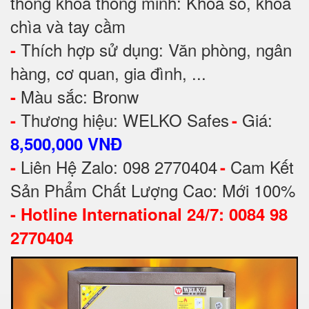
thống khóa thông minh: Khoá số, khoá
chìa và tay cầm
Thích hợp sử dụng: Văn phòng, ngân
-
hàng, cơ quan, gia đình, ...
Màu sắc: Bronw
-
Thương hiệu: WELKO Safes
Giá:
-
-
8,500,000 VNĐ
Liên Hệ Zalo: 098 2770404
Cam Kết
-
-
Sản Phẩm Chất Lượng Cao: Mới 100%
-
Hotline International 24/7: 0084 98
2770404