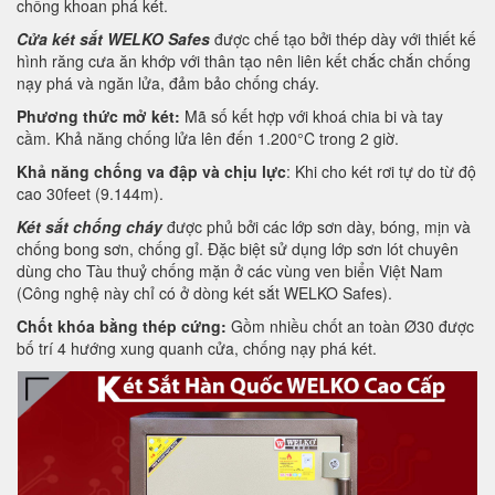
chống khoan phá két.
Cửa két sắt WELKO Safes
được chế tạo bởi thép dày với thiết kế
hình răng cưa ăn khớp với thân tạo nên liên kết chắc chắn chống
nạy phá và ngăn lửa, đảm bảo chống cháy.
Phương thức mở két:
Mã số kết hợp với khoá chia bi và tay
cầm. Khả năng chống lửa lên đến 1.200°C trong 2 giờ.
Khả năng chống va đập và chịu lực
: Khi cho két rơi tự do từ độ
cao 30feet (9.144m).
Két sắt chống cháy
được phủ bởi các lớp sơn dày, bóng, mịn và
chống bong sơn, chống gỉ. Đặc biệt sử dụng lớp sơn lót chuyên
dùng cho Tàu thuỷ chống mặn ở các vùng ven biển Việt Nam
(Công nghệ này chỉ có ở dòng két sắt WELKO Safes).
Chốt khóa bằng thép cứng:
Gồm nhiều chốt an toàn Ø30 được
bố trí 4 hướng xung quanh cửa, chống nạy phá két.