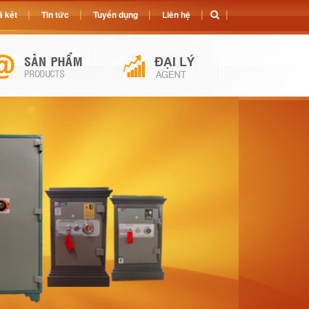
 két
Tin tức
Tuyển dụng
Liên hệ