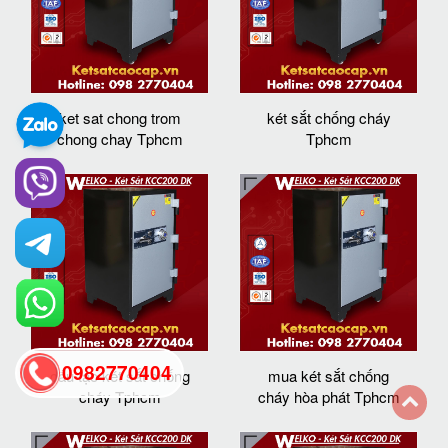
ket sat chong trom
két sắt chống cháy
chong chay Tphcm
Tphcm
0982770404
cấu tạo két sắt chống
mua két sắt chống
cháy Tphcm
cháy hòa phát Tphcm
back