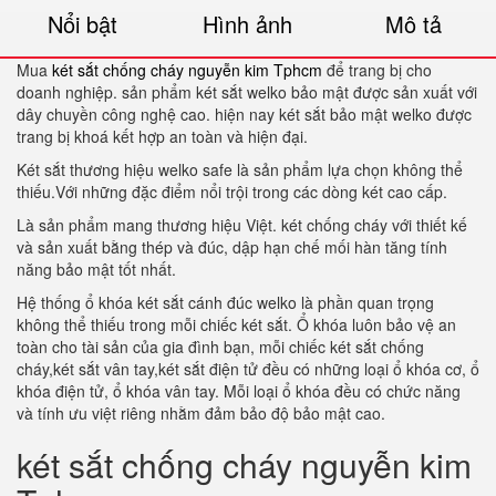
Nổi bật
Hình ảnh
Mô tả
Mua
két sắt chống cháy nguyễn kim Tphcm
để trang bị cho
doanh nghiệp. sản phẩm két sắt welko bảo mật được sản xuất với
dây chuyền công nghệ cao. hiện nay két sắt bảo mật welko được
trang bị khoá kết hợp an toàn và hiện đại.
Két sắt thương hiệu welko safe là sản phẩm lựa chọn không thể
thiếu.Với những đặc điểm nổi trội trong các dòng két cao cấp.
Là sản phẩm mang thương hiệu Việt. két chống cháy với thiết kế
và sản xuất bằng thép và đúc, dập hạn chế mối hàn tăng tính
năng bảo mật tốt nhất.
Hệ thống ổ khóa két sắt cánh đúc welko là phần quan trọng
không thể thiếu trong mỗi chiếc két sắt. Ổ khóa luôn bảo vệ an
toàn cho tài sản của gia đình bạn, mỗi chiếc két sắt chống
cháy,két sắt vân tay,két sắt điện tử đều có những loại ổ khóa cơ, ổ
khóa điện tử, ổ khóa vân tay. Mỗi loại ổ khóa đều có chức năng
và tính ưu việt riêng nhằm đảm bảo độ bảo mật cao.
két sắt chống cháy nguyễn kim