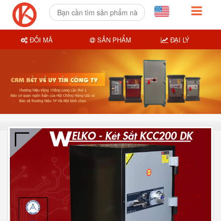
ĐỔI MÃ
SẢN PHẨM
ĐẠI LÝ