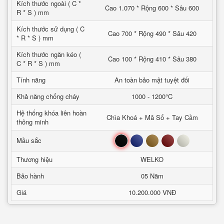
Kích thước ngoài ( C *
Cao 1.070 * Rộng 600 * Sâu 600
R * S ) mm
Kích thước sử dụng ( C
Cao 700 * Rộng 490 * Sâu 420
* R * S ) mm
Kích thước ngăn kéo (
Cao 100 * Rộng 410 * Sâu 380
C * R * S ) mm
Tính năng
An toàn bảo mật tuyệt đối
Khả năng chống cháy
1000 - 1200°C
Hệ thống khóa liên hoàn
Chìa Khoá + Mã Số + Tay Cầm
thông minh
Đen
Xanh
Nâu
Đỏ
Trắng
Mầu sắc
Thương hiệu
WELKO
Bảo hành
05 Năm
Giá
10.200.000 VNĐ