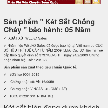
Sản phẩm " Két Sắt Chống
Cháy " bảo hành: 05 Năm
✔
XUẤT XỨ
: WELKO Safes
✔ Nhãn hiệu WELKO Safes đã được bảo hộ tại Việt nam do CỤC
SỞ HỮU TRÍ TUỆ CẤP TỪ NĂM 2009 (được Cục Sở Hữu Trí Tuệ
cấp theo quyết định số 3737/QĐ-SHTT ngày 24/2/2009 Chứng
nhận nhãn hiệu số: 120132)
Sản phẩm sản xuất theo tiêu chuẩn Quốc tế:
✔ SGS Iso 9001:2015
✔ Chứng nhận số: VN 16/0059
✔ Chứng nhận VINCAS 049-QMS (IAF)
✔ TCCS 01:2010/VTNH&ATKQ
Két sắt hiện đang dược khách