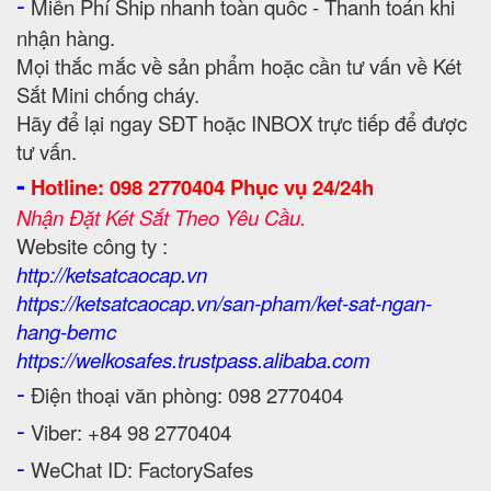
-
Miễn Phí Ship nhanh toàn quốc - Thanh toán khi
nhận hàng.
Mọi thắc mắc về sản phẩm hoặc cần tư vấn về Két
Sắt Mini chống cháy.
Hãy để lại ngay SĐT hoặc INBOX trực tiếp để được
tư vấn.
-
Hotline: 098 2770404 Phục vụ 24/24h
Nhận Đặt Két Sắt Theo Yêu Cầu.
Website công ty :
http://ketsatcaocap.vn
https://ketsatcaocap.vn/san-pham/ket-sat-ngan-
hang-bemc
https://welkosafes.trustpass.alibaba.com
-
Điện thoại văn phòng: 098 2770404
-
Viber: +84 98 2770404
-
WeChat ID: FactorySafes