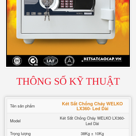
THÔNG SỐ KỸ THUẬT
Két Sắt Chống Cháy WELKO
Tên sản phẩm
LX360- Led Dài
Két Sắt Chống Cháy WELKO LX360-
Model
Led Dài
Trọng lượng
38Kg ± 10Kg