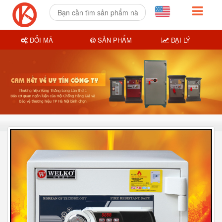
ĐỔI MÃ
SẢN PHẨM
ĐẠI LÝ