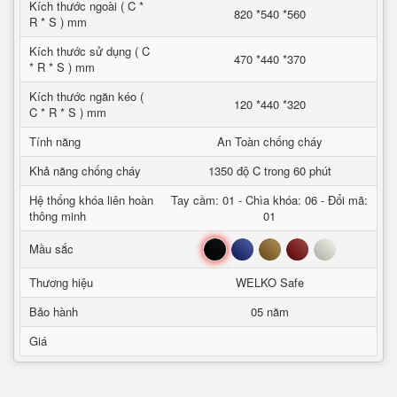
Kích thước ngoài ( C *
820 *540 *560
R * S ) mm
Kích thước sử dụng ( C
470 *440 *370
* R * S ) mm
Kích thước ngăn kéo (
120 *440 *320
C * R * S ) mm
Tính năng
An Toàn chống cháy
Khả năng chống cháy
1350 độ C trong 60 phút
Hệ thống khóa liên hoàn
Tay cầm: 01 - Chìa khóa: 06 - Đổi mã:
thông minh
01
Đen
Xanh
Nâu
Đỏ
Trắng
Mầu sắc
Thương hiệu
WELKO Safe
Bảo hành
05 năm
Giá