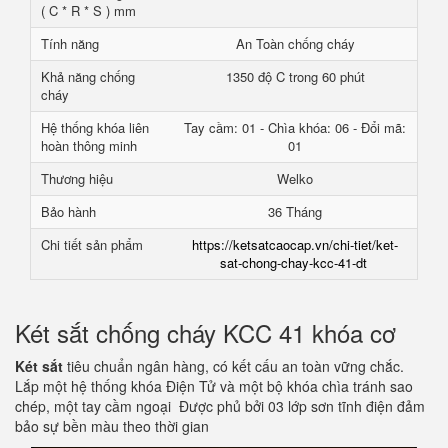
( C * R * S ) mm
Tính năng
An Toàn chống cháy
Khả năng chống
1350 độ C trong 60 phút
cháy
Hệ thống khóa liên
Tay cầm: 01 - Chìa khóa: 06 - Đổi mã:
hoàn thông minh
01
Thương hiệu
Welko
Bảo hành
36 Tháng
Chi tiết sản phẩm
https://ketsatcaocap.vn/chi-tiet/ket-
sat-chong-chay-kcc-41-dt
Két sắt chống cháy KCC 41 khóa cơ
Két sắt
tiêu chuẩn ngân hàng, có kết cấu an toàn vững chắc.
Lắp một hệ thống khóa Điện Tử và một bộ khóa chìa tránh sao
chép, một tay cầm ngoại Được phủ bởi 03 lớp sơn tĩnh điện đảm
bảo sự bền màu theo thời gian