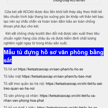
chong-chay-kcc-60-dm
Cửa két sắt
KCC60
được đúc liền khối bởi thép dày theo thiết kế
tiêu chuẩn hình bậc thang bo vuông góc ăn khớp với thân két bạc.
tạo nên sự chắc chắn và hoàn toàn đảm bảo an toàn chống
khoan phá đục cho két.
Két sắt chống cháy kcc60 đen đổi mã được sản xuất theo tiêu
chuẩn ngân hàng của châu âu và được kiểm định chất lượng
nghiêm ngặt ngay từ trong khâu sản xuất.
Mẫu tủ đựng hồ sơ văn phòng bằng
sắt
Tủ hồ sơ
https://ketsatcaocap.vn/san-pham/tu-ho-so
Tủ bảo mật
https://ketsatcaocap.vn/san-pham/tu-bao-mat
Tủ sắt treo quần áo hà nội:
https://ketsatcaocap.vn/chi-tiet/tu-sat-
treo-quan-ao-ha-noi
Tủ văn phòng cá nhân:
https://ketsatcaocap.vn/chi-tiet/tu-ca-
nhan-van-phong-hoa-phat
Tủ hồ sơ dưới 1 triệu:
https://ketsatcaocap.vn/chi-tiet/tu-ho-so-