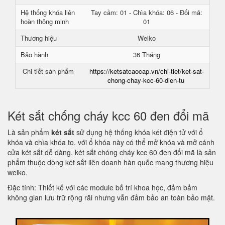
Hệ thống khóa liên
Tay cầm: 01 - Chìa khóa: 06 - Đổi mã:
hoàn thông minh
01
Thương hiệu
Welko
Bảo hành
36 Tháng
Chi tiết sản phẩm
https://ketsatcaocap.vn/chi-tiet/ket-sat-
chong-chay-kcc-60-dien-tu
Két sắt chống cháy kcc 60 đen đổi mã
Là sản phẩm
két sắt
sử dụng hệ thống khóa két điện tử với ổ
khóa và chìa khóa to. với ổ khóa này có thể mở khóa và mở cánh
cửa két sắt dễ dàng. két sắt chóng cháy kcc 60 đen đổi mã là sản
phẩm thuộc dòng két sắt liên doanh hàn quốc mang thương hiệu
welko.
Đặc tính: Thiết kế với các module bố trí khoa học, đảm bảm
không gian lưu trữ rộng rãi nhưng vẫn đảm bảo an toàn bảo mật.