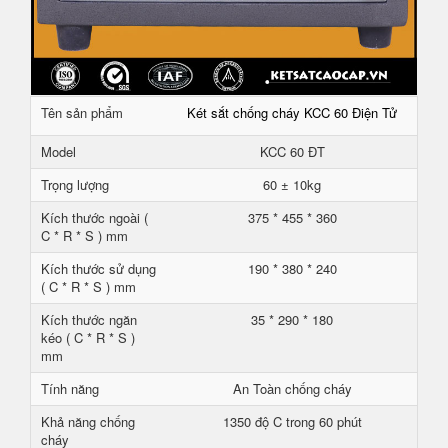
Tên sản phẩm
Két sắt chống cháy KCC 60 Điện Tử
Model
KCC 60 ĐT
Trọng lượng
60 ± 10kg
Kích thước ngoài (
375 * 455 * 360
C * R * S ) mm
Kích thước sử dụng
190 * 380 * 240
( C * R * S ) mm
Kích thước ngăn
35 * 290 * 180
kéo ( C * R * S )
mm
Tính năng
An Toàn chống cháy
Khả năng chống
1350 độ C trong 60 phút
cháy