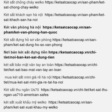
Két sắt chống cháy welko
https://ketsatcaocap.vn/san-pham/ket-
sat-chong-chay-welko
Két sắt khách sạn hà nội
https://ketsatcaocap.vn/san-pham/ket-
sat-khach-san-ha-noi
Két văn phòng hà nội
https://ketsatcaocap.vn/san-
pham/ket-van-phong-han-quoc
Két sắt đựng hồ sơ văn phòng
https://ketsatcaocap.vn/san-
pham/ket-sat-dung-ho-so-van-phong
Nơi bán két sắt đựng tiền
https://ketsatcaocap.vn/chi-
tiet/noi-ban-ket-sat-dung-tien
két sắt bảo mật vân tay an toàn
https://ketsatcaocap.vn/chi-
tiet/ket-sat-bao-mat-van-tay-an-toan
mua két sắt mini giá rẻ hà nội
https://ketsatcaocap.vn/chi-
tiet/mua-ket-sat-mini-gia-re-tai-ha-noi
Két sắt thu ngân Us70
https://ketsatcaocap.vn/chi-tiet/ket-sat-thu-
ngan-us710-american-safes
két sắt xuất khẩu mỹ welko
https://ketsatcaocap.vn/san-
pham/ket-sat-xuat-khau-my-welko