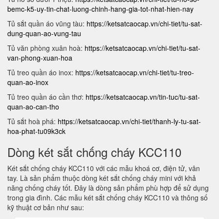
bemc-k5-uy-tin-chat-luong-chinh-hang-gia-tot-nhat-hien-nay
Tủ sắt quần áo vũng tàu:
https://ketsatcaocap.vn/chi-tiet/tu-sat-
dung-quan-ao-vung-tau
Tủ văn phòng xuân hoà:
https://ketsatcaocap.vn/chi-tiet/tu-sat-
van-phong-xuan-hoa
Tủ treo quần áo inox:
https://ketsatcaocap.vn/chi-tiet/tu-treo-
quan-ao-inox
Tủ treo quần áo cần thơ:
https://ketsatcaocap.vn/tin-tuc/tu-sat-
quan-ao-can-tho
Tủ sắt hoà phá:
https://ketsatcaocap.vn/chi-tiet/thanh-ly-tu-sat-
hoa-phat-tu09k3ck
Dòng két sắt chống cháy KCC110
Két sắt chống cháy KCC110 với các mẫu khoá cơ, điện tử, vân
tay. Là sản phẩm thuộc dòng két sắt chống cháy mini với khả
năng chống cháy tốt. Đây là dòng sản phẩm phù hợp để sử dụng
trong gia đình. Các mẫu két sắt chống cháy KCC110 và thông số
kỹ thuật cơ bản như sau: