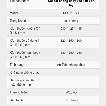
Tên sản phẩm
Két sắt chống cháy kcc 110 Vân
tay
Model
KCC110 VT
Trọng lượng
85 ± 10kg
Kích thước ngoài ( C *
630 * 425 * 445
R * S ) mm
Kích thước sử dụng (
320 * 350 * 300
C * R * S ) mm
Kích thước ngăn kéo (
130 * 350 * 250
C * R * S ) mm
Tính năng
An Toàn chống cháy
Khả năng chống cháy
Hệ thống khóa liên
hoàn thông minh
Thương hiệu
WELKO
Bảo hành
36 Tháng