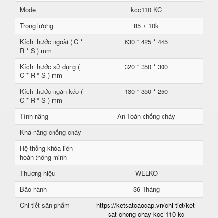
Model
kcc110 KC
Trọng lượng
85 ± 10k
Kích thước ngoài ( C *
630 * 425 * 445
R * S ) mm
Kích thước sử dụng (
320 * 350 * 300
C * R * S ) mm
Kích thước ngăn kéo (
130 * 350 * 250
C * R * S ) mm
Tính năng
An Toàn chống cháy
Khả năng chống cháy
Hệ thống khóa liên
hoàn thông minh
Thương hiệu
WELKO
Bảo hành
36 Tháng
Chi tiết sản phẩm
https://ketsatcaocap.vn/chi-tiet/ket-
sat-chong-chay-kcc-110-kc