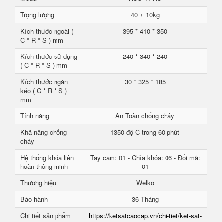
Trọng lượng
40 ± 10kg
Kích thước ngoài (
395 * 410 * 350
C * R * S ) mm
Kích thước sử dụng
240 * 340 * 240
( C * R * S ) mm
Kích thước ngăn
30 * 325 * 185
kéo ( C * R * S )
mm
Tính năng
An Toàn chống cháy
Khả năng chống
1350 độ C trong 60 phút
cháy
Hệ thống khóa liên
Tay cầm: 01 - Chìa khóa: 06 - Đổi mã:
hoàn thông minh
01
Thương hiệu
Welko
Bảo hành
36 Tháng
Chi tiết sản phẩm
https://ketsatcaocap.vn/chi-tiet/ket-sat-