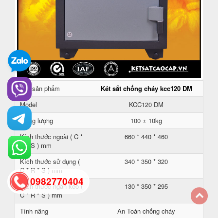
Tên sản phẩm
Két sắt chống cháy kcc120 DM
Model
KCC120 DM
Trọng lượng
100 ± 10kg
Kích thước ngoài ( C *
660 * 440 * 460
R * S ) mm
Kích thước sử dụng (
340 * 350 * 320
C * R * S ) mm
0982770404
Kích thước ngăn kéo (
130 * 350 * 295
C * R * S ) mm
Tính năng
An Toàn chống cháy
back