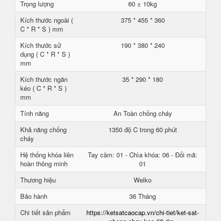
Trọng lượng
60 ± 10kg
Kích thước ngoài (
375 * 455 * 360
C * R * S ) mm
Kích thước sử
190 * 380 * 240
dụng ( C * R * S )
mm
Kích thước ngăn
35 * 290 * 180
kéo ( C * R * S )
mm
Tính năng
An Toàn chống cháy
Khả năng chống
1350 độ C trong 60 phút
cháy
Hệ thống khóa liên
Tay cầm: 01 - Chìa khóa: 06 - Đổi mã:
hoàn thông minh
01
Thương hiệu
Welko
Bảo hành
36 Tháng
Chi tiết sản phẩm
https://ketsatcaocap.vn/chi-tiet/ket-sat-