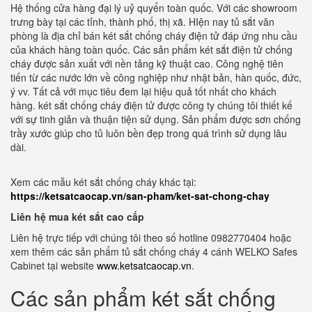
Hệ thống cửa hàng đại lý uỷ quyển toàn quốc. Với các showroom
trưng bày tại các tỉnh, thành phố, thị xã. HIện nay tủ sắt văn
phòng là địa chỉ bán két sắt chống cháy điện tử đáp ứng nhu cầu
của khách hàng toàn quốc. Các sản phẩm két sắt điện tử chống
cháy được sản xuất với nền tảng kỹ thuật cao. Công nghệ tiên
tiến từ các nước lớn về công nghiệp như nhật bản, hàn quốc, đức,
ý vv. Tất cả với mục tiêu đem lại hiệu quả tốt nhất cho khách
hàng. két sắt chống cháy điện tử được công ty chúng tôi thiết kế
với sự tinh giản và thuận tiện sử dụng. Sản phẩm được sơn chống
trầy xước giúp cho tủ luôn bền đẹp trong quá trình sử dụng lâu
dài.
Xem các mẫu két sắt chống cháy khác tại:
https://ketsatcaocap.vn/san-pham/ket-sat-chong-chay
Liên hệ mua két sắt cao cấp
Liên hệ trực tiếp với chúng tôi theo số hotline 0982770404 hoặc
xem thêm các sản phẩm tủ sắt chống cháy 4 cánh WELKO Safes
Cabinet tại website
www.ketsatcaocap.vn
.
Các sản phẩm két sắt chống