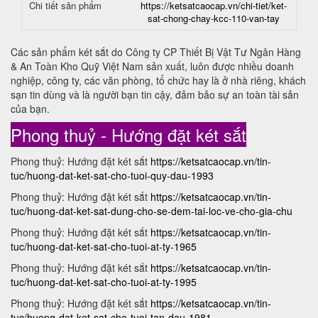
Chi tiết sản phẩm
https://ketsatcaocap.vn/chi-tiet/ket-
sat-chong-chay-kcc-110-van-tay
Các sản phẩm két sắt do Công ty CP Thiết Bị Vật Tư Ngân Hàng
& An Toàn Kho Quỹ Việt Nam sản xuất, luôn được nhiều doanh
nghiệp, công ty, các văn phòng, tổ chức hay là ở nhà riêng, khách
sạn tin dùng và là người bạn tin cậy, đảm bảo sự an toàn tài sản
của bạn.
Phong thuỷ - Hướng đặt két sắt
Phong thuỷ: Hướng đặt két sắt
https://ketsatcaocap.vn/tin-
tuc/huong-dat-ket-sat-cho-tuoi-quy-dau-1993
Phong thuỷ: Hướng đặt két sắt
https://ketsatcaocap.vn/tin-
tuc/huong-dat-ket-sat-dung-cho-se-dem-tai-loc-ve-cho-gia-chu
Phong thuỷ: Hướng đặt két sắt
https://ketsatcaocap.vn/tin-
tuc/huong-dat-ket-sat-cho-tuoi-at-ty-1965
Phong thuỷ: Hướng đặt két sắt
https://ketsatcaocap.vn/tin-
tuc/huong-dat-ket-sat-cho-tuoi-at-ty-1995
Phong thuỷ: Hướng đặt két sắt
https://ketsatcaocap.vn/tin-
tuc/huong-dat-ket-sat-cho-tuoi-tan-dau-1981