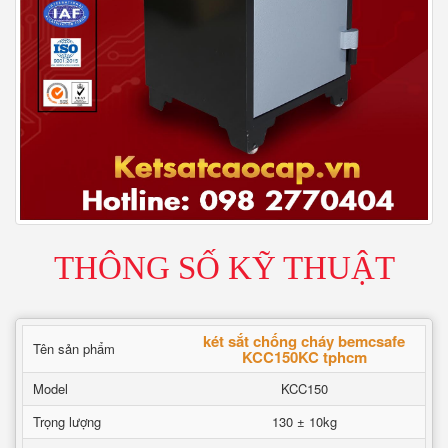
THÔNG SỐ KỸ THUẬT
két sắt chống cháy bemcsafe
Tên sản phẩm
KCC150KC tphcm
Model
KCC150
Trọng lượng
130 ± 10kg