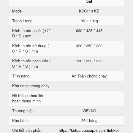
bát
Model
KCC110 KB
Trọng lượng
85 ± 10kg
Kích thước ngoài ( C *
630 * 425 * 445
R * S ) mm
Kích thước sử dụng (
320 * 350 * 300
C * R * S ) mm
Kích thước ngăn kéo (
130 * 350 * 250
C * R * S ) mm
Tính năng
An Toàn chống cháy
Khả năng chống cháy
Hệ thống khóa liên
hoàn thông minh
Thương hiệu
WELKO
Bảo hành
36 Tháng
Chi tiết sản phẩm
https://ketsatcaocap.vn/chi-tiet/ket-