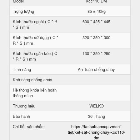
Model
kcc110 DM
Trọng lượng
85 ± 10kg
Kích thước ngoài ( C * R
630 * 425 * 445
* S ) mm
Kích thước sử dụng ( C *
320 * 350 * 300
R * S ) mm
Kích thước ngăn kéo ( C
130 * 350 * 250
* R * S ) mm
Tính năng
An Toàn chống cháy
Khả năng chống cháy
Hệ thống khóa liên hoàn
thông minh
Thương hiệu
WELKO
Bảo hành
36 Tháng
Chi tiết sản phẩm
https://ketsatcaocap.vn/chi-
tiet/ket-sat-chong-chay-kcc110-
dm