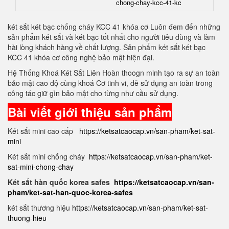
chong-chay-kcc-41-kc
két sắt két bạc chống cháy KCC 41 khóa cơ Luôn đem đến những
sản phẩm két sắt và két bạc tốt nhất cho người tiêu dùng và làm
hài lòng khách hàng về chất lượng. Sản phẩm két sắt két bạc
KCC 41 khóa cơ công nghệ bảo mật hiện đại.
Hệ Thống Khoá Két Sắt Liên Hoàn thoogn minh tạo ra sự an toàn
bảo mật cao độ cùng khoá Cơ tinh vi, dễ sử dụng an toàn trong
công tác giữ gìn bảo mật cho từng như cầu sử dụng.
Bài viết giới thiệu sản phẩm
Két sắt mini cao cấp
https://ketsatcaocap.vn/san-pham/ket-sat-
mini
Két sắt mini chống cháy
https://ketsatcaocap.vn/san-pham/ket-
sat-mini-chong-chay
Két sắt hàn quốc korea safes
https://ketsatcaocap.vn/san-
pham/ket-sat-han-quoc-korea-safes
két sắt thương hiệu
https://ketsatcaocap.vn/san-pham/ket-sat-
thuong-hieu