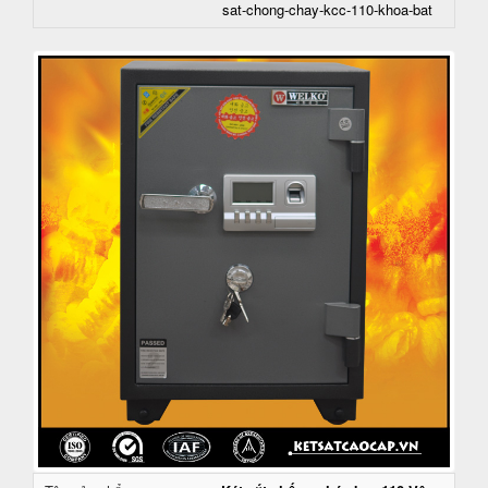
sat-chong-chay-kcc-110-khoa-bat