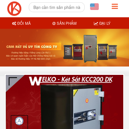
ĐỔI MÃ
SẢN PHẨM
ĐẠI LÝ