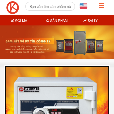
ĐỔI MÃ
SẢN PHẨM
ĐẠI LÝ