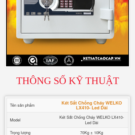
THÔNG SỐ KỸ THUẬT
Két Sắt Chống Cháy WELKO
Tên sản phẩm
LX410- Led Dài
Két Sắt Chống Cháy WELKO LX410-
Model
Led Dài
Trọng lượng
70Kg ± 10Kg