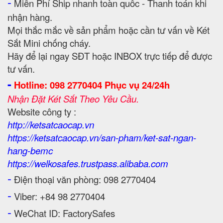
-
Miễn Phí Ship nhanh toàn quốc - Thanh toán khi
nhận hàng.
Mọi thắc mắc về sản phẩm hoặc cần tư vấn về Két
Sắt Mini chống cháy.
Hãy để lại ngay SĐT hoặc INBOX trực tiếp để được
tư vấn.
-
Hotline: 098 2770404 Phục vụ 24/24h
Nhận Đặt Két Sắt Theo Yêu Cầu.
Website công ty :
http://ketsatcaocap.vn
https://ketsatcaocap.vn/san-pham/ket-sat-ngan-
hang-bemc
https://welkosafes.trustpass.alibaba.com
-
Điện thoại văn phòng: 098 2770404
-
Viber: +84 98 2770404
-
WeChat ID: FactorySafes