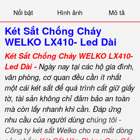
Nổi bật
Hình ảnh
Mô tả
Két Sắt Chống Cháy
WELKO LX410- Led Dài
Két Sắt Chống Cháy WELKO LX410-
Led Dài -
Ngày nay tại các hộ gia đình,
văn phòng, cơ quan đều cần ít nhất
một cái két sắt để quá trình cất giữ giấy
tờ, tài sản không chỉ đảm bảo an toàn
mà còn lấy nhanh khi cần.
Đáp ứng
nhu cầu của người dùng c
húng tôi -
Công ty két sắt Welko cho ra mắt dòng