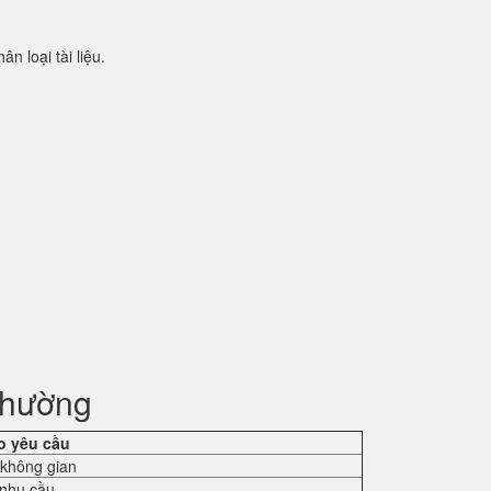
 loại tài liệu.
 thường
eo yêu cầu
 không gian
 nhu cầu