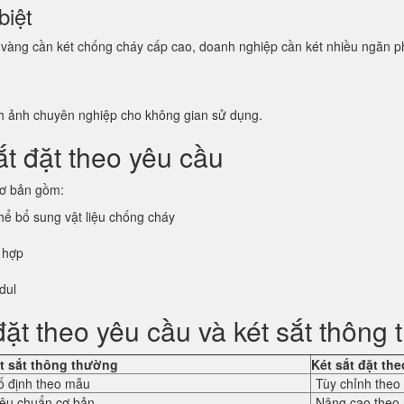
biệt
vàng cần két chống cháy cấp cao, doanh nghiệp cần két nhiều ngăn phân
nh ảnh chuyên nghiệp cho không gian sử dụng.
ắt đặt theo yêu cầu
cơ bản gồm:
thể bổ sung vật liệu chống cháy
t hợp
dul
đặt theo yêu cầu và két sắt thông
t sắt thông thường
Két sắt đặt th
ố định theo mẫu
Tùy chỉnh theo
iêu chuẩn cơ bản
Nâng cao theo