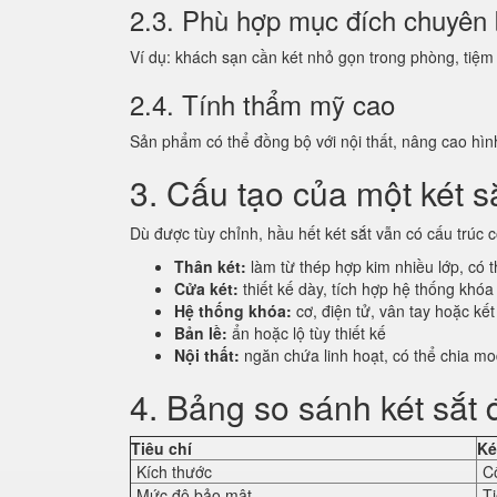
2.3. Phù hợp mục đích chuyên 
Ví dụ: khách sạn cần két nhỏ gọn trong phòng, tiệm 
2.4. Tính thẩm mỹ cao
Sản phẩm có thể đồng bộ với nội thất, nâng cao hì
3. Cấu tạo của một két s
Dù được tùy chỉnh, hầu hết két sắt vẫn có cấu trúc 
Thân két:
làm từ thép hợp kim nhiều lớp, có 
Cửa két:
thiết kế dày, tích hợp hệ thống khóa
Hệ thống khóa:
cơ, điện tử, vân tay hoặc kế
Bản lề:
ẩn hoặc lộ tùy thiết kế
Nội thất:
ngăn chứa linh hoạt, có thể chia mo
4. Bảng so sánh két sắt 
Tiêu chí
Ké
Kích thước
C
Mức độ bảo mật
T