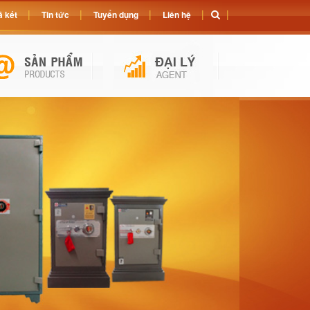
 két
Tin tức
Tuyển dụng
Liên hệ