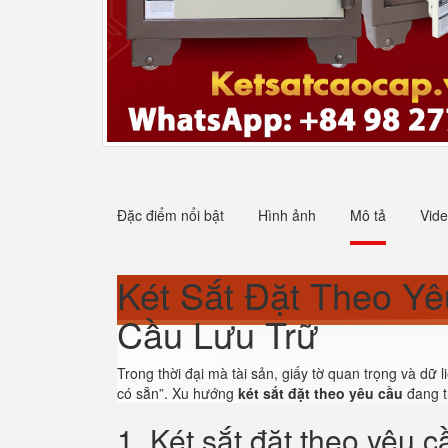
Đặc điểm nổi bật
Hình ảnh
Mô tả
Vid
Két Sắt Đặt Theo Y
Cầu Lưu Trữ
Trong thời đại mà tài sản, giấy tờ quan trọng và dữ
có sẵn”. Xu hướng
két sắt đặt theo yêu cầu
đang t
1. Két sắt đặt theo yêu c