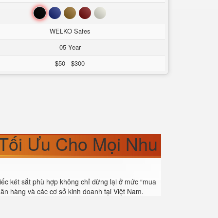
Đen
Xanh
Nâu
Đỏ
Trắng
WELKO Safes
05 Year
$50 - $300
 Tối Ưu Cho Mọi Nhu
hiếc két sắt phù hợp không chỉ dừng lại ở mức “mua
ân hàng và các cơ sở kinh doanh tại Việt Nam.