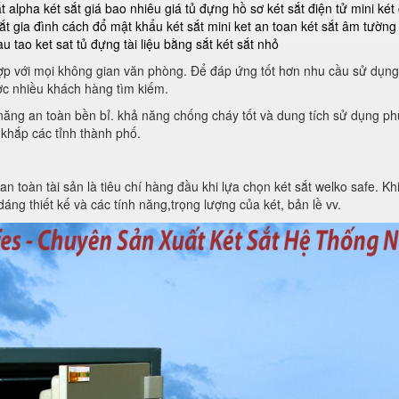
ắt alpha
két sắt giá bao nhiêu
giá tủ đựng hồ sơ
két sắt điện tử mini
két
ắt gia đình
cách đổ mật khẩu két sắt mini
ket an toan
két sắt âm tường
au tao ket sat
tủ đựng tài liệu bằng sắt
két sắt nhỏ
 hợp với mọi không gian văn phòng. Để đáp ứng tốt hơn nhu cầu sử dụng
c nhiều khách hàng tìm kiếm.
h năng an toàn bền bỉ. khả năng chống cháy tốt và dung tích sử dụng 
 khắp các tỉnh thành phố.
toàn tài sản là tiêu chí hàng đầu khi lựa chọn két sắt welko safe. Khi 
áng thiết kế và các tính năng,trọng lượng của két, bản lề vv.