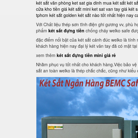
két sắt văn phòng
ket sat gia dinh
mua két sắt
két s
cửa kho tiền
giá két sắt mini
ket sat van tay
giá két s
tphcm
két sắt golden
két sắt nào tốt nhất hiện nay
c
Với Chất liệu thép sơn tĩnh điện ghi gương vv, phù
phẩm
két sắt đựng tiền
chống cháy welko safe đượ
đặc điểm nổi bật của két sắt cánh đúc welko là tín
khách hàng hiện nay đại lý két vân tay đã có mặt tại
xem thêm
két sắt đựng tiền mini giá rẻ
Nhằm phục vụ tốt nhất cho khách hàng.Việc bảo vệ an 
sắt an toàn welko là thép chắc chắc, cũng như kiểu d