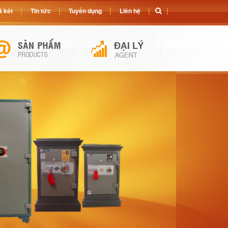
 két
Tin tức
Tuyển dụng
Liên hệ