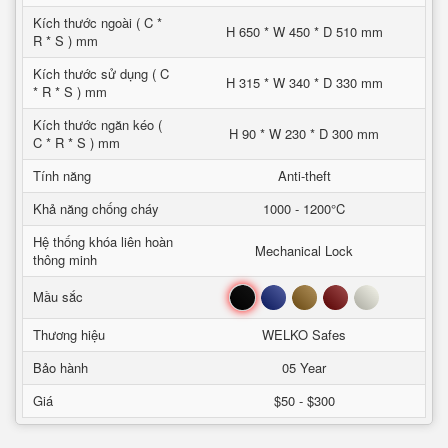
Kích thước ngoài ( C *
H 650 * W 450 * D 510 mm
R * S ) mm
Kích thước sử dụng ( C
H 315 * W 340 * D 330 mm
* R * S ) mm
Kích thước ngăn kéo (
H 90 * W 230 * D 300 mm
C * R * S ) mm
Tính năng
Anti-theft
Khả năng chống cháy
1000 - 1200°C
Hệ thống khóa liên hoàn
Mechanical Lock
thông minh
Đen
Xanh
Nâu
Đỏ
Trắng
Mầu sắc
Thương hiệu
WELKO Safes
Bảo hành
05 Year
Giá
$50 - $300