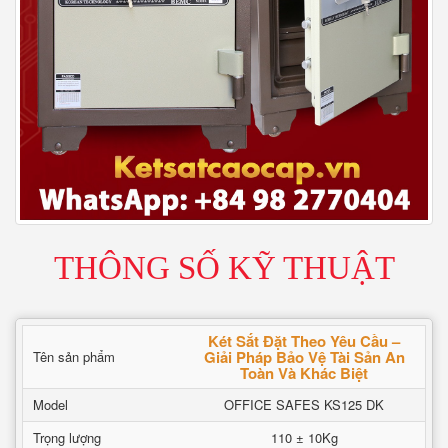
THÔNG SỐ KỸ THUẬT
Két Sắt Đặt Theo Yêu Cầu –
Giải Pháp Bảo Vệ Tài Sản An
Tên sản phẩm
Toàn Và Khác Biệt
Model
OFFICE SAFES KS125 DK
Trọng lượng
110 ± 10Kg