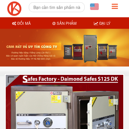
ĐỔI MÃ
SẢN PHẨM
ĐẠI LÝ