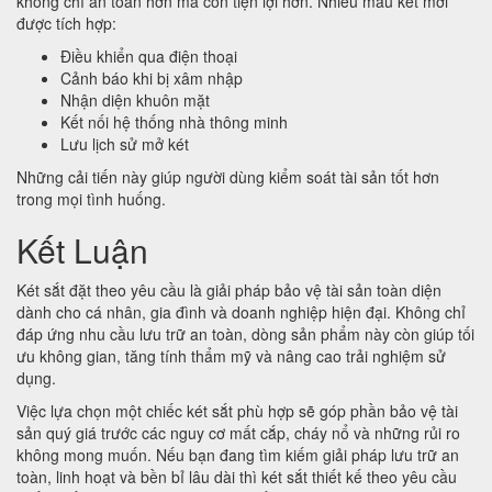
không chỉ an toàn hơn mà còn tiện lợi hơn. Nhiều mẫu két mới
được tích hợp:
Điều khiển qua điện thoại
Cảnh báo khi bị xâm nhập
Nhận diện khuôn mặt
Kết nối hệ thống nhà thông minh
Lưu lịch sử mở két
Những cải tiến này giúp người dùng kiểm soát tài sản tốt hơn
trong mọi tình huống.
Kết Luận
Két sắt đặt theo yêu cầu là giải pháp bảo vệ tài sản toàn diện
dành cho cá nhân, gia đình và doanh nghiệp hiện đại. Không chỉ
đáp ứng nhu cầu lưu trữ an toàn, dòng sản phẩm này còn giúp tối
ưu không gian, tăng tính thẩm mỹ và nâng cao trải nghiệm sử
dụng.
Việc lựa chọn một chiếc két sắt phù hợp sẽ góp phần bảo vệ tài
sản quý giá trước các nguy cơ mất cắp, cháy nổ và những rủi ro
không mong muốn. Nếu bạn đang tìm kiếm giải pháp lưu trữ an
toàn, linh hoạt và bền bỉ lâu dài thì két sắt thiết kế theo yêu cầu