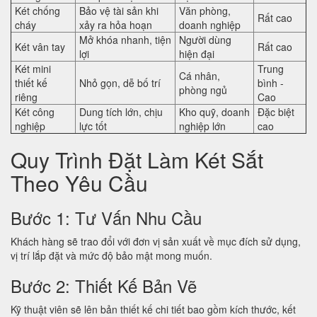
Két chống
Bảo vệ tài sản khi
Văn phòng,
Rất cao
cháy
xảy ra hỏa hoạn
doanh nghiệp
Mở khóa nhanh, tiện
Người dùng
Két vân tay
Rất cao
lợi
hiện đại
Két mini
Trung
Cá nhân,
thiết kế
Nhỏ gọn, dễ bố trí
bình -
phòng ngủ
riêng
Cao
Két công
Dung tích lớn, chịu
Kho quỹ, doanh
Đặc biệt
nghiệp
lực tốt
nghiệp lớn
cao
Quy Trình Đặt Làm Két Sắt
Theo Yêu Cầu
Bước 1: Tư Vấn Nhu Cầu
Khách hàng sẽ trao đổi với đơn vị sản xuất về mục đích sử dụng,
vị trí lắp đặt và mức độ bảo mật mong muốn.
Bước 2: Thiết Kế Bản Vẽ
Kỹ thuật viên sẽ lên bản thiết kế chi tiết bao gồm kích thước, kết