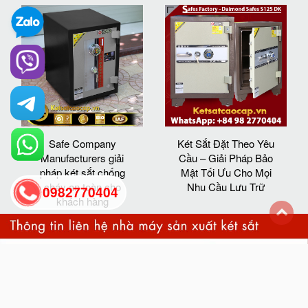
Safe Company
Két Sắt Đặt Theo Yêu
Manufacturers giải
Cầu – Giải Pháp Bảo
pháp két sắt chống
Mật Tối Ưu Cho Mọi
cháy an toàn cho
Nhu Cầu Lưu Trữ
0982770404
khách hàng
back
to
top