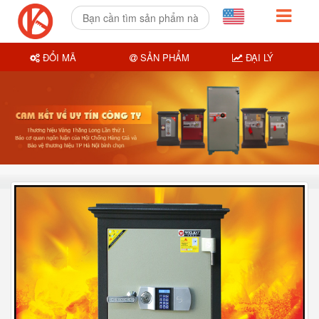
ĐỔI MÃ
SẢN PHẨM
ĐẠI LÝ