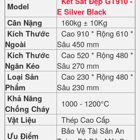
Két Sắt Đẹp GT910 -
Model
E Silver Black
160kg ± 10Kg
Cân Nặng
Cao 910 * Rộng 610 *
Kích Thước
Sâu 450 mm
Ngoài
Cao 520 * Rộng 480 *
Kích Thước
Sâu 270 mm
Ngăn Kéo
Cao 230 * Rộng 480 *
Loại Sản
Sâu 230 mm
Phẩm
Khả Năng
1000 - 1200°C
Chống Cháy
Thép Cao Cấp
Vật Liệu
Bảo Vệ Tài Sản An
Ưu Điểm