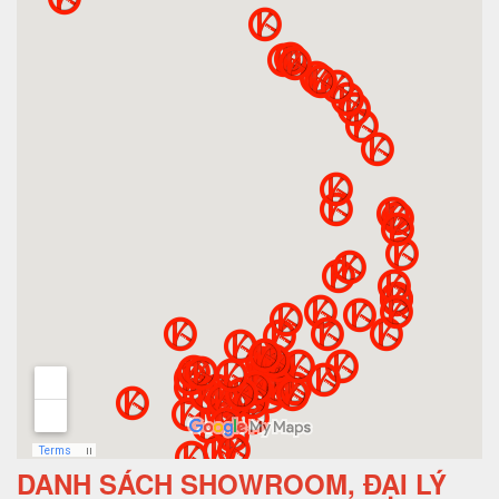
DANH SÁCH SHOWROOM, ĐẠI LÝ