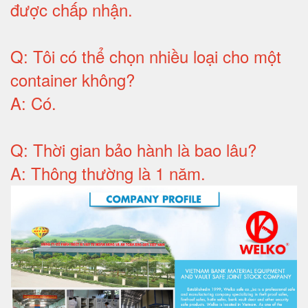
được chấp nhận
.
Q:
Tôi có thể chọn nhiều loại cho một
container không
?
A:
Có
.
Q: T
hời gian bảo hành
là bao lâu?
A: Thông thường là 1 năm.