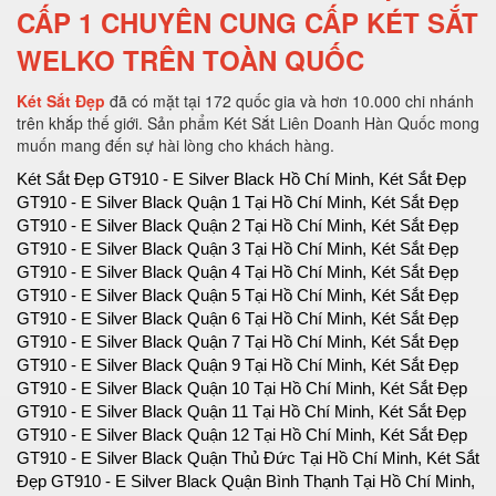
CẤP 1 CHUYÊN CUNG CẤP KÉT SẮT
WELKO TRÊN TOÀN QUỐC
Két Sắt Đẹp
đã có mặt tại 172 quốc gia và hơn 10.000 chi nhánh
trên khắp thế giới. Sản phẩm Két Sắt Liên Doanh Hàn Quốc mong
muốn mang đến sự hài lòng cho khách hàng.
Két Sắt Đẹp GT910 - E Silver Black Hồ Chí Minh, Két Sắt Đẹp GT910 - E Silver Black Quận 1 Tại Hồ Chí Minh, Két Sắt Đẹp GT910 - E Silver Black Quận 2 Tại Hồ Chí Minh, Két Sắt Đẹp GT910 - E Silver Black Quận 3 Tại Hồ Chí Minh, Két Sắt Đẹp GT910 - E Silver Black Quận 4 Tại Hồ Chí Minh, Két Sắt Đẹp GT910 - E Silver Black Quận 5 Tại Hồ Chí Minh, Két Sắt Đẹp GT910 - E Silver Black Quận 6 Tại Hồ Chí Minh, Két Sắt Đẹp GT910 - E Silver Black Quận 7 Tại Hồ Chí Minh, Két Sắt Đẹp GT910 - E Silver Black Quận 9 Tại Hồ Chí Minh, Két Sắt Đẹp GT910 - E Silver Black Quận 10 Tại Hồ Chí Minh, Két Sắt Đẹp GT910 - E Silver Black Quận 11 Tại Hồ Chí Minh, Két Sắt Đẹp GT910 - E Silver Black Quận 12 Tại Hồ Chí Minh, Két Sắt Đẹp GT910 - E Silver Black Quận Thủ Đức Tại Hồ Chí Minh, Két Sắt Đẹp GT910 - E Silver Black Quận Bình Thạnh Tại Hồ Chí Minh, Két Sắt Đẹp GT910 - E Silver Black Quận Gò Vấp Tại Hồ Chí Minh, Két Sắt Đẹp GT910 - E Silver Black Quận Phú Nhuận Tại Hồ Chí Minh, Két Sắt Đẹp GT910 - E Silver Black Quận Tân Phú Tại Hồ Chí Minh, Két Sắt Đẹp GT910 - E Silver Black Quận Bình Tân Tại Hồ Chí Minh, Két Sắt Đẹp GT910 - E Silver Black Quận Tân Bình Tại Hồ Chí Minh, Két Sắt Đẹp GT910 - E Silver Black Hà Nội, Két Sắt Đẹp GT910 - E Silver Black Quận Ba Đình Hà Nội, Két Sắt Đẹp GT910 - E Silver Black Quận Hoàn Kiếm Hà Nội, Két Sắt Đẹp GT910 - E Silver Black Quận Hai Bà Trưng Hà Nội, Két Sắt Đẹp GT910 - E Silver Black Quận Đống Đa Hà Nội, Két Sắt Đẹp GT910 - E Silver Black Quận Tây Hồ Hà Nội, Két Sắt Đẹp GT910 - E Silver Black Quận Đống Đa Hà Nội, Két Sắt Đẹp GT910 - E Silver Black Quận Thanh Xuân Hà Nội, Két Sắt Đẹp GT910 - E Silver Black Quận Hoàng Mai Hà Nội, Két Sắt Đẹp GT910 - E Silver Black Quận Long Biên Hà Nội, Két Sắt Đẹp GT910 - E Silver Black Quận Đống Đa Hà Nội, Két Sắt Đẹp GT910 - E Silver Black Huyện Thanh Trì Hà Nội, Két Sắt Đẹp GT910 - E Silver Black Huyện Gia Lâm Hà Nội, Két Sắt Đẹp GT910 - E Silver Black Huyện Đông Anh Hà Nội, Két Sắt Đẹp GT910 - E Silver Black Huyện Sóc Sơn Hà Nội, Két Sắt Đẹp GT910 - E Silver Black Quận Hà Đông Hà Nội, Két Sắt Đẹp GT910 - E Silver Black Thị xã Sơn Tây Hà Nội, Két Sắt Đẹp GT910 - E Silver Black Huyện Ba Vì Hà Nội, Két Sắt Đẹp GT910 - E Silver Black Huyện Phúc Thọ Hà Nội, Két Sắt Đẹp GT910 - E Silver Black Huyện Thạch Thất Hà Nội, Két Sắt Đẹp GT910 - E Silver Black Huyện Quốc Oai Hà Nội, Két Sắt Đẹp GT910 - E Silver Black Huyện Chương Mỹ Hà Nội, Két Sắt Đẹp GT910 - E Silver Black Huyện Đan Phượng Hà Nội, Két Sắt Đẹp GT910 - E Silver Black Huyện Hoài Đức Hà Nội, Két Sắt Đẹp GT910 - E Silver Black Huyện Thanh Oai Hà Nội, Két Sắt Đẹp GT910 - E Silver Black Huyện Mỹ Đức Hà Nội, Két Sắt Đẹp GT910 - E Silver Black Huyện Ứng Hoà Hà Nội, Két Sắt Đẹp GT910 - E Silver Black Huyện Thường Tín Hà Nội, Két Sắt Đẹp GT910 - E Silver Black Huyện Phú Xuyên Hà Nội, Két Sắt Đẹp GT910 - E Silver Black Huyện Mê Linh Hà Nội, Két Sắt Đẹp GT910 - E Silver Black Quận Nam Từ Liên Hà Nội, Két Sắt Đẹp GT910 - E Silver Black An Giang, Két Sắt Đẹp GT910 - E Silver Black Thành phố Long Xuyên Tỉnh An Giang, Két Sắt Đẹp GT910 - E Silver Black Thành phố Châu Đốc Tỉnh An Giang, Két Sắt Đẹp GT910 - E Silver Black Huyện An Phú Tỉnh An Giang, Két Sắt Đẹp GT910 - E Silver Black Thị xã Tân Châu, Két Sắt Đẹp GT910 - E Silver Black Huyện Phú Tân, Két Sắt Đẹp GT910 - E Silver Black Huyện Châu Phú, Két Sắt Đẹp GT910 - E Silver Black Huyện Tịnh Biên, Két Sắt Đẹp GT910 - E Silver Black Huyện Tri Tôn, Két Sắt Đẹp GT910 - E Silver Black Huyện Châu Thành Tỉnh An Giang, Két Sắt Đẹp GT910 - E Silver Black Huyện Chợ Mới Tỉnh An Giang, Két Sắt Đẹp GT910 - E Silver Black Huyện Thoại Sơn Tỉnh An Giang, Két Sắt Đẹp GT910 - E Silver Black Vũng Tàu, Két Sắt Đẹp GT910 - E Silver Black Thành phố Vũng Tàu Tại Bà Rịa - Vũng Tàu, Két Sắt Đẹp GT910 - E Silver Black Thành phố Bà Rịa Tại Bà Rịa - Vũng Tàu, Két Sắt Đẹp GT910 - E Silver Black Huyện Châu Đức Tại Bà Rịa - Vũng Tàu, Két Sắt Đẹp GT910 - E Silver Black Huyện Xuyên Mộc Tại Bà Rịa - Vũng Tàu, Két Sắt Đẹp GT910 - E Silver Black Huyện Long Điền Tại Bà Rịa - Két Sắt Đẹp GT910 - E Silver Black Cần Thơ, Két Sắt Đẹp GT910 - E Silver Black Tại Thành phố Cần Thơ Tỉnh Cần Thơ, Két Sắt Đẹp GT910 - E Silver Black Tại Quận Ninh Kiều Tỉnh Cần Thơ, Két Sắt Đẹp GT910 - E Silver Black Tại Quận Ô Môn Tỉnh Cần Thơ, Két Sắt Đẹp GT910 - E Silver Black Tại Quận Bình Thuỷ Tỉnh Cần Thơ, Két Sắt Đẹp GT910 - E Silver Black Tại Quận Cái Răng Tỉnh Cần Thơ, Két Sắt Đẹp GT910 - E Silver Black Tại Quận Thốt Nốt Tỉnh Cần Thơ, Két Sắt Đẹp GT910 - E Silver Black Tại Huyện Vĩnh Thạnh Tỉnh Cần Thơ, Két Sắt Đẹp GT910 - E Silver Black Tại Huyện Cờ Đỏ Tỉnh Cần Thơ, Két Sắt Đẹp GT910 - E Silver Black Tại Huyện Phong Điền Tỉnh Cần Thơ, Két Sắt Đẹp GT910 - E Silver Black Tại Huyện Thới Lai Tỉnh Cần Thơ, Két Sắt Đẹp GT910 - E Silver Black Đà Nẵng, Két Sắt Đẹp GT910 - E Silver Black Tại Thành phố Đà Nẵng Tỉnh Đà Nẵng, Két Sắt Đẹp GT910 - E Silver Black Tại Quận Liên Chiểu Tỉnh Đà Nẵng, Két Sắt Đẹp GT910 - E Silver Black Tại Quận Thanh Khê Tỉnh Đà Nẵng, Két Sắt Đẹp GT910 - E Silver Black Tại Quận Hải Châu Tỉnh Đà Nẵng, Két Sắt Đẹp GT910 - E Silver Black Tại Quận Sơn Trà Tỉnh Đà Nẵng, Két Sắt Đẹp GT910 - E Silver Black Tại Quận Ngũ Hành Sơn Tỉnh Đà Nẵng, Két Sắt Đẹp GT910 - E Silver Black Tại Quận Cẩm Lệ Tỉnh Đà Nẵng, Két Sắt Đẹp GT910 - E Silver Black TạiHuyện Hòa Vang Tỉnh Đà Nẵng, Két Sắt Đẹp GT910 - E Silver Black Đắk Lắk, Két Sắt Đẹp GT910 - E Silver Black Tại Thành phố Buôn Ma Thuột Tỉnh Đắk Lắk, Két Sắt Đẹp GT910 - E Silver Black Tại Thị xã Buôn Hồ Tỉnh Đắk Lắk, Két Sắt Đẹp GT910 - E Silver Black Tại Huyện Buôn Đôn Tỉnh Đắk Lắk, Két Sắt Đẹp GT910 - E Silver Black Tại Huyện Cư Kuin Tỉnh Đắk Lắk, Két Sắt Đẹp GT910 - E Silver Black Tại Huyện Cư M’gar Tỉnh Đắk Lắk, Két Sắt Đẹp GT910 - E Silver Black Tại Huyện Ea H’leo Tỉnh Đắk Lắk, Két Sắt Đẹp GT910 - E Silver Black Tại Huyện Ea Kar Tỉnh Đắk Lắk, Két Sắt Đẹp GT910 - E Silver Black Tại Huyện Ea Súp Tỉnh Đắk Lắk, Két Sắt Đẹp GT910 - E Silver Black Tại Huyện Krông Ana Tỉnh Đắk Lắk, Két Sắt Đẹp GT910 - E Silver Black Tại Huyện Krông Bông Tỉnh Đắk Lắk, Két Sắt Đẹp GT910 - E Silver Black Tại Huyện Krông Búk Tỉnh Đắk Lắk, Két Sắt Đẹp GT910 - E Silver Black Tại Huyện Krông Năng Tỉnh Đắk Lắk, Két Sắt Đẹp GT910 - E Silver Black Tại Huyện Krông Pắk Tỉnh Đắk Lắk, Két Sắt Đẹp GT910 - E Silver Black Tại Huyện Lắk Tỉnh Đắk Lắk, Két Sắt Đẹp GT910 - E Silver Black Tại Huyện M’Đrắk Tỉnh Đắk Lắk, Két Sắt Đẹp GT910 - E Silver Black Đắk Nông, Két Sắt Đẹp GT910 - E Silver Black Tại Thành phố Gia Nghĩa Tỉnh Đắk Nông, Két Sắt Đẹp GT910 - E Silver Black Tại Huyện Cư Jút Tỉnh Đắk Nông, Két Sắt Đẹp GT910 - E Silver Black Tại Huyện Đắk Glong Tỉnh Đắk Nông, Két Sắt Đẹp GT910 - E Silver Black Tại Huyện Đắk Mil Tỉnh Đắk Nông, Két Sắt Đẹp GT910 - E Silver Black Tại Huyện Đắk R’lấp Tỉnh Đắk Nông, Két Sắt Đẹp GT910 - E Silver Black Tại Huyện Đắk Song Tỉnh Đắk Nông, Két Sắt Đẹp GT910 - E Silver Black Tại Huyện Krông Nô Tỉnh Đắk Nông, Két Sắt Đẹp GT910 - E Silver Black Tại Huyện Tuy Đức Tỉnh Đắk Nông, Két Sắt Đẹp GT910 - E Silver Black Đồng Nai, Két Sắt Đẹp GT910 - E Silver Black Tại Thành phố Biên Hòa Tỉnh Đồng Nai, Két Sắt Đẹp GT910 - E Silver Black Tại Thành phố Long Khánh Tỉnh Đồng Nai, Két Sắt Đẹp GT910 - E Silver Black Tại Huyện Cẩm Mỹ Tỉnh Đồng Nai, Két Sắt Đẹp GT910 - E Silver Black Tại Huyện Định Quán Tỉnh Đồng Nai, Két Sắt Đẹp GT910 - E Silver Black Tại Huyện Long Thành Tỉnh Đồng Nai, Két Sắt Đẹp GT910 - E Silver Black Tại Huyện Nhơn Trạch Tỉnh Đồng Nai, Két Sắt Đẹp GT910 - E Silver Black Tại Huyện Tân Phú Tỉnh Đồng Nai, Két Sắt Đẹp GT910 - E Silver Black Tại Huyện Thống Nhất Tỉnh Đồng Nai, Két Sắt Đẹp GT910 - E Silver Black Tại Huyện Trảng Bom Tỉnh Đồng Nai, Két Sắt Đẹp GT910 - E Silver Black Tại Huyện Vĩnh Cửu Tỉnh Đồng Nai, Két Sắt Đẹp GT910 - E Silver Black Tại Huyện Xuân Lộc Tỉnh Đồng Nai, Két Sắt Đẹp GT910 - E Silver Black Biên Hòa, Két Sắt Đẹp GT910 - E Silver Black Đồng Tháp, Két Sắt Đẹp GT910 - E Silver Black Tại Thành phố Cao Lãnh Tỉnh Đồng Tháp, Két Sắt Đẹp GT910 - E Silver Black Tại Thành phố Sa Đéc Tỉnh Đồng Tháp, Két Sắt Đẹp GT910 - E Silver Black Tại Thị xã Hồng Ngự Tỉnh Đồng Tháp, Két Sắt Đẹp GT910 - E Silver Black Tại Huyện Cao Lãnh Tỉnh Đồng Tháp, Két Sắt Đẹp GT910 - E Silver Black Tại Huyện Châu Thành Tỉnh Đồng Tháp, Két Sắt Đẹp GT910 - E Silver Black Tại Huyện Hồng Ngự Tỉnh Đồng Tháp, Két Sắt Đẹp GT910 - E Silver Black Tại Huyện Lai Vung Tỉnh Đồng Tháp, Két Sắt Đẹp GT910 - E Silver Black Tại Huyện Lấp Vò Tỉnh Đồng Tháp, Két Sắt Đẹp GT910 - E Silver Black Tại Huyện Tam Nông Tỉnh Đồng Tháp, Két Sắt Đẹp GT910 - E Silver Black Tại Huyện Tân Hồng Tỉnh Đồng Tháp, Két Sắt Đẹp GT910 - E Silver Black Tại Huyện Thanh Bình Tỉnh Đồng Tháp, Két Sắt Đẹp GT910 - E Silver Black Tại Huyện Tháp Mười Tỉnh Đồng Tháp, Két Sắt Đẹp GT910 - E Silver Black Tại Thành phố Điện Biên Phủ Tỉnh Điện Biên, Két Sắt Đẹp GT910 - E Silver Black Tại Thị xã Mường Lay Tỉnh Điện Biên, Két Sắt Đẹp GT910 - E Silver Black Tại Huyện Điện Biên Tỉnh Điện Biên, Két Sắt Đẹp GT910 - E Silver Black Tại Huyện Điện Biên Đông Tỉnh Điện Biên, Két Sắt Đẹp GT910 - E Silver Black Tại Huyện Mường Ảng Tỉnh Điện Biên, Két Sắt Đẹp GT910 - E Silver Black Tại Huyện Mường Chà Tỉnh Điện Biên, Két Sắt Đẹp GT910 - E Silver Black Tại Huyện Mường Nhé Tỉnh Điện Biên, Két Sắt Đẹp GT910 - E Silver Black Tại Huyện Nậm Pồ Tỉnh Điện Biên, Két Sắt Đẹp GT910 - E Silver Black Tại Huyện Tủa Chùa Tỉnh Điện Biên, Két Sắt Đẹp GT910 - E Silver Black Tại Huyện Tuần Giáo Tỉnh Điện Biên, Két Sắt Đẹp GT910 - E Silver Black Điện Biên, Két Sắt Đẹp GT910 - E Silver Black Gia Lai, Két Sắt Đẹp GT910 - E Silver Black Tại Thành phố Pleiku Tỉnh Gia Lai, Két Sắt Đẹp GT910 - E Silver Black Tại Thị xã An Khê Tỉnh Gia Lai, Két Sắt Đẹp GT910 - E Silver Black Tại Thị xã Ayun Pa Tỉnh Gia Lai, Két Sắt Đẹp GT910 - E Silver Black Tại Huyện Chư Păh Tỉnh Gia Lai, Két Sắt Đẹp GT910 - E Silver Black Tại Huyện Chư Prông Tỉnh Gia Lai, Két Sắt Đẹp GT910 - E Silver Black Tại Huyện Chư Pưh Tỉnh Gia Lai