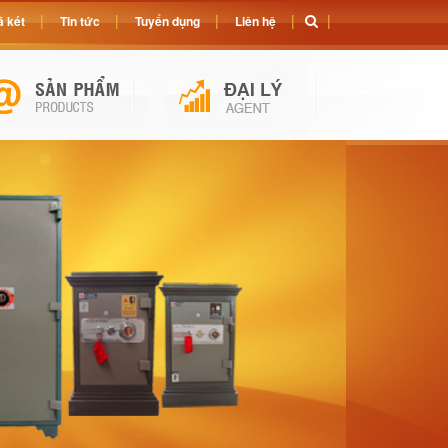
 két
Tin tức
Tuyển dụng
Liên hệ