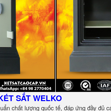
KÉT SẮT
WELKO
huẩn chất lượng quốc tế, đáp ứng đầy đủ 