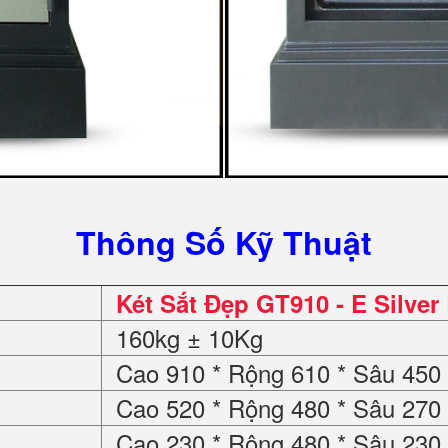
Thông Số Kỹ Thuật
Két Sắt Đẹp GT910 - E Silver
160kg ± 10Kg
Cao 910 * Rộng 610 * Sâu 45
Cao 520 * Rộng 480 * Sâu 27
Cao 230 * Rộng 480 * Sâu 23