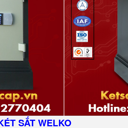
KÉT SẮT
WELKO