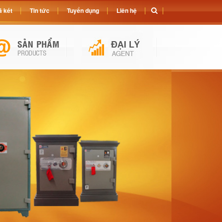
 két
Tin tức
Tuyển dụng
Liên hệ