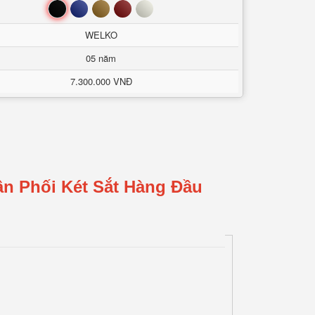
Đen
Xanh
Nâu
Đỏ
Trắng
WELKO
05 năm
7.300.000 VNĐ
ân Phối Két Sắt Hàng Đầu