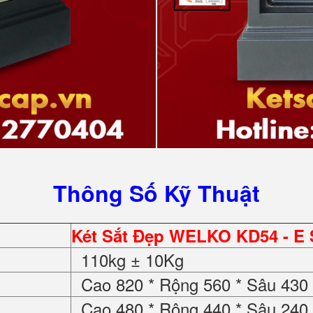
Thông Số Kỹ Thuật
Két Sắt Đẹp WELKO KD54 - E S
110kg ± 10Kg
Cao 820 * Rộng 560 * Sâu 43
Cao 480 * Rộng 440 * Sâu 24