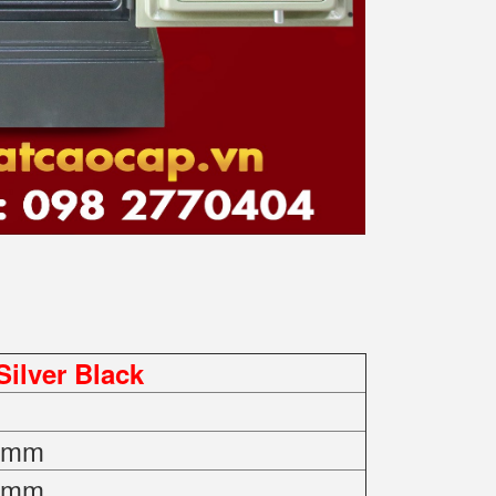
ilver Black
0 mm
0 mm