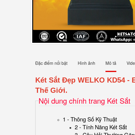
Đặc điểm nổi bật
Hình ảnh
Mô tả
Vid
Két Sắt Đẹp WELKO KD54
- 
Thế Giới.
Nội dung chính trang Két Sắt
1 - Thông Số Kỹ Thuật
2 - Tính Năng Két Sắt
3 - Câu Hỏi Thường Gặp