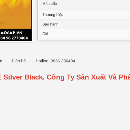
Mầu sắc
Thương hiệu
Bảo hành
Giá
eo
Liên hệ
Hotline: 0986 330404
E Silver Black.
Công Ty Sản Xuất Và Ph