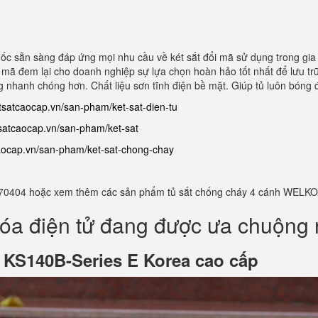
quốc sẵn sàng đáp ứng mọi nhu cầu về két sắt đổi mã sử dụng trong gia
mã đem lại cho doanh nghiệp sự lựa chọn hoàn hảo tốt nhất để lưu trữ hồ
g nhanh chóng hơn. Chất liệu sơn tĩnh điện bề mặt. Giúp tủ luôn bóng
etsatcaocap.vn/san-pham/ket-sat-dien-tu
tsatcaocap.vn/san-pham/ket-sat
caocap.vn/san-pham/ket-sat-chong-chay
982770404 hoặc xem thêm các sản phẩm tủ sắt chống cháy 4 cánh WELKO
óa điện tử đang được ưa chuộng 
ử
KS140B-Series E Korea cao cấp