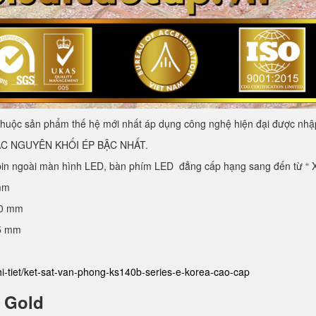
huộc sản phẩm thế hệ mới nhất áp dụng công nghệ hiện đại được nhập
C NGUYÊN KHỐI ÉP BẬC NHẤT.
pin ngoài màn hình LED, bàn phím LED đẳng cấp hạng sang đến từ “ Xứ
mm
40 mm
25 mm
hi-tiet/ket-sat-van-phong-ks140b-series-e-korea-cao-cap
E Gold