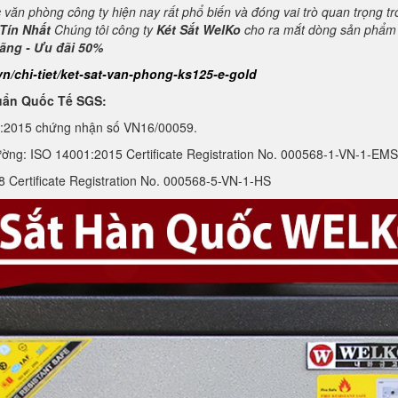
c văn phòng công ty hiện nay rất phổ biến và đóng vai trò quan trọng t
Tín Nhất
Chúng tôi công ty
Két Sắt WelKo
cho ra mắt dòng sản phẩ
hãng - Ưu đãi 50%
vn/chi-tiet/ket-sat-van-phong-ks125-e-gold
uẩn Quốc Tế SGS:
1:2015 chứng nhận số VN16/00059.
ường: ISO 14001:2015 Certificate Registration No. 000568-1-VN-1-EMS
Certificate Registration No. 000568-5-VN-1-HS