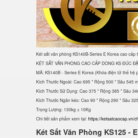
Két sắt văn phòng KS140B-Series E Korea cao cấp t
KÉT SẮT VĂN PHÒNG CAO CẤP DÒNG KS ĐÚC ĐẶ
MÃ: KS140B - Series E Korea (Khóa điện tử thế hệ 
Kích Thước Ngoài: Cao 695 * Rộng 500 * Sâu 545 
Kích Thước Sử Dụng: Cao 375 * Rộng 385 * Sâu 3
Kích Thước Ngăn kéo: Cao 90 * Rộng 290 * Sâu 3
Trọng Lượng: 130kg ± 10Kg
Chi tiết sản phẩm xem tại:
https://ketsatcaocap.vn/c
Két Sắt Văn Phòng KS125 - 