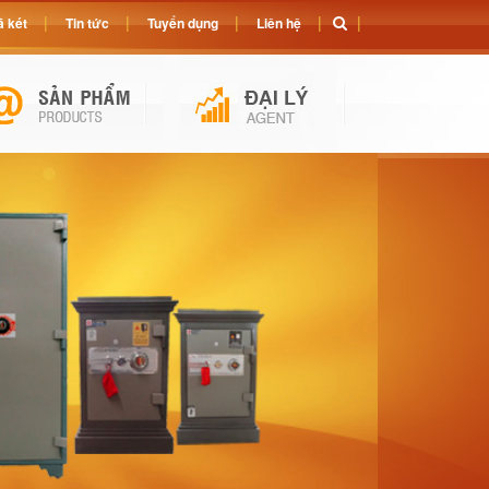
 két
Tin tức
Tuyển dụng
Liên hệ