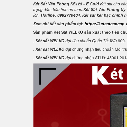
Két Sắt Văn Phòng KS125 - E Gold
Két sắt cho cá
trọng đảm bảo tính an toàn.
Két Sắt Văn Phòng Uy 
ích.
Hotline: 0982770404
.
Két sắt két bạc chính 
Xem chi tiết sản phẩm tại:
https://ketsatcaocap.
Sản phẩm Két Sắt WELKO sản xuất theo tiêu ch
.
Két sắt WELKO
đạt tiêu chuẩn Quốc Tế
: ISO 900
.
Két sắt WELKO
đạt c
hứng nhận tiêu chuẩn Môi tr
.
Két sắt WELKO
đạt
chứng nhận ATLĐ: 45001:2018 