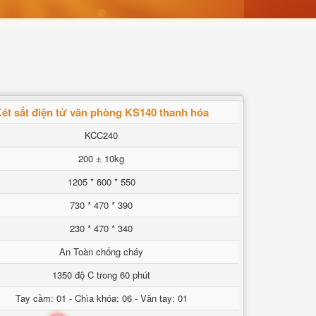
ét sắt điện tử văn phòng KS140 thanh hóa
KCC240
200 ± 10kg
1205 * 600 * 550
730 * 470 * 390
230 * 470 * 340
An Toàn chống cháy
1350 độ C trong 60 phút
Tay cầm: 01 - Chìa khóa: 06 - Vân tay: 01