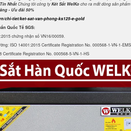
Tín Nhất
Chúng tôi công ty
Két Sắt WelKo
cho ra mắt dòng sản phẩ
hãng - Ưu đãi 50%
vn/chi-tiet/ket-sat-van-phong-ks125-e-gold
uẩn Quốc Tế SGS:
1:2015 chứng nhận số VN16/00059.
ường: ISO 14001:2015 Certificate Registration No. 000568-1-VN-1-EMS
Certificate Registration No. 000568-5-VN-1-HS