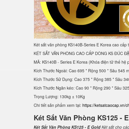
Két sắt văn phòng KS140B-Series E Korea cao cấp t
KÉT SẮT VĂN PHÒNG CAO CẤP DÒNG KS ĐÚC ĐẶ
MÃ: KS140B - Series E Korea (Khóa điện tử thế hệ 
Kích Thước Ngoài: Cao 695 * Rộng 500 * Sâu 545 
Kích Thước Sử Dụng: Cao 375 * Rộng 385 * Sâu 3
Kích Thước Ngăn kéo: Cao 90 * Rộng 290 * Sâu 3
Trọng Lượng: 130kg ± 10Kg
Chi tiết sản phẩm xem tại:
https://ketsatcaocap.vn/c
Két Sắt Văn Phòng KS125 - 
Két Sắt Văn Phòng KS125 - E Gold
Két sắt cho cá