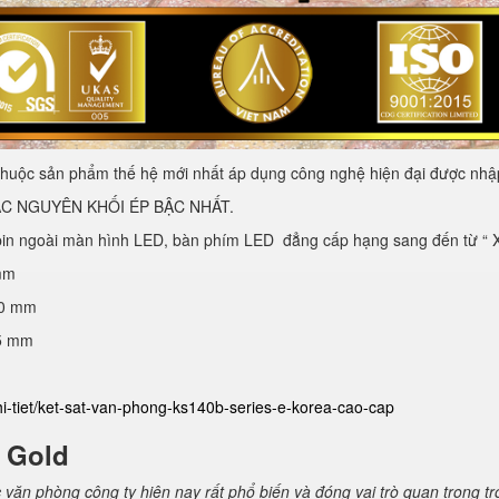
huộc sản phẩm thế hệ mới nhất áp dụng công nghệ hiện đại được nhập
C NGUYÊN KHỐI ÉP BẬC NHẤT.
pin ngoài màn hình LED, bàn phím LED đẳng cấp hạng sang đến từ “ Xứ
mm
40 mm
25 mm
hi-tiet/ket-sat-van-phong-ks140b-series-e-korea-cao-cap
E Gold
c văn phòng công ty hiện nay rất phổ biến và đóng vai trò quan trọng t