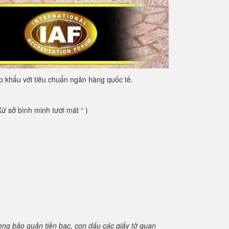
 khẩu với tiêu chuẩn ngân hàng quốc tế.
 sở bình minh tươi mát “ )
rong bảo quản tiền bạc, con dấu các giấy tờ quan