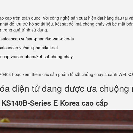
o cấp trên toàn quốc. Với công nghệ sản xuất hiện đại hàng đầu tại v
hất để lưu trữ hồ sơ tài liệu. két sắt đổi mã chống cháy với bề mặt bó
 trong quá trình sử dụng.
etsatcaocap.vn/san-pham/ket-sat-dien-tu
tsatcaocap.vn/san-pham/ket-sat
caocap.vn/san-pham/ket-sat-chong-chay
982770404 hoặc xem thêm các sản phẩm tủ sắt chống cháy 4 cánh WELKO
óa điện tử đang được ưa chuộng 
ử
KS140B-Series E Korea cao cấp