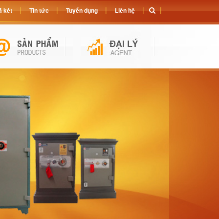
 két
Tin tức
Tuyển dụng
Liên hệ