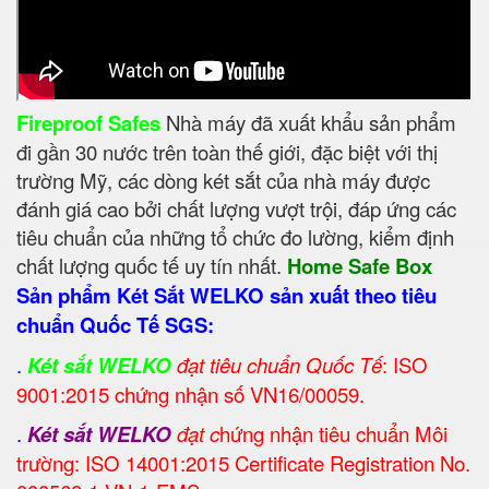
Fireproof Safes
Nhà máy đã xuất khẩu sản phẩm
đi gần 30 nước trên toàn thế giới, đặc biệt với thị
trường Mỹ, các dòng két sắt của nhà máy được
đánh giá cao bởi chất lượng vượt trội, đáp ứng các
tiêu chuẩn của những tổ chức đo lường, kiểm định
chất lượng quốc tế uy tín nhất.
Home Safe Box
Sản phẩm Két Sắt WELKO sản xuất theo tiêu
chuẩn Quốc Tế SGS:
.
Két sắt WELKO
đạt tiêu chuẩn Quốc Tế
: ISO
9001:2015 chứng nhận số VN16/00059.
.
Két sắt WELKO
đạt c
hứng nhận tiêu chuẩn Môi
trường: ISO 14001:2015 Certificate Registration No.