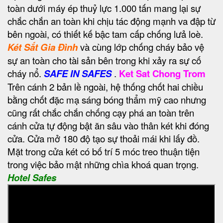
toàn dưới máy ép thuỷ lực 1.000 tấn mang lại sự
chắc chắn an toàn khi chịu tác động mạnh va đập từ
bên ngoài, có thiết kế bậc tam cấp chống lưả loè.
Két Sắt Gia Đình
và cùng lớp chống cháy bảo vệ
sự an toàn cho tài sản bên trong khi xảy ra sự cố
cháy nổ.
SAFE IN SAFES
.
Ket Sat Chong Trom
Trên cánh 2 bản lề ngoài, hệ thống chốt hai chiều
bằng chốt đặc mạ sáng bóng thẩm mỹ cao nhưng
cũng rất chắc chắn chống cạy phá an toàn trên
cánh cửa tự động bật ăn sâu vào thân két khi đóng
cửa. Cửa mở 180 độ tạo sự thoải mái khi lấy đồ.
Mặt trong cửa két có bố trí 5 móc treo thuận tiện
trong việc bảo mật những chìa khoá quan trọng.
Hotel Safes