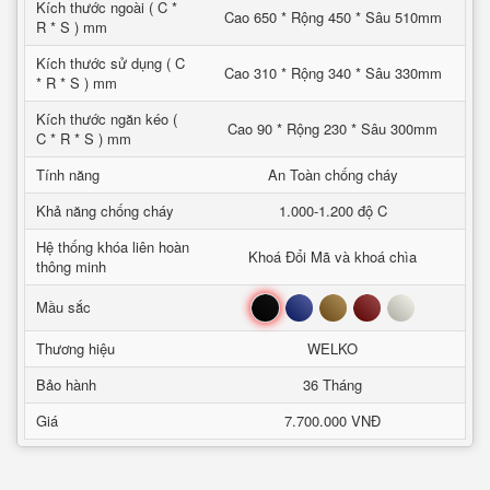
Kích thước ngoài ( C *
Cao 650 * Rộng 450 * Sâu 510mm
R * S ) mm
Kích thước sử dụng ( C
Cao 310 * Rộng 340 * Sâu 330mm
* R * S ) mm
Kích thước ngăn kéo (
Cao 90 * Rộng 230 * Sâu 300mm
C * R * S ) mm
Tính năng
An Toàn chống cháy
Khả năng chống cháy
1.000-1.200 độ C
Hệ thống khóa liên hoàn
Khoá Đổi Mã và khoá chìa
thông minh
Đen
Xanh
Nâu
Đỏ
Trắng
Mầu sắc
Thương hiệu
WELKO
Bảo hành
36 Tháng
Giá
7.700.000 VNĐ