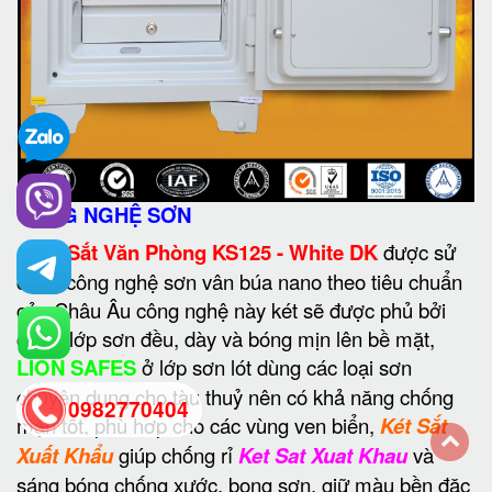
CÔNG NGHỆ SƠN
•
Két Sắt Văn Phòng KS125 - White DK
được sử
dụng công nghệ sơn vân búa nano theo tiêu chuẩn
của Châu Âu công nghệ này két sẽ được phủ bởi
các 3 lớp sơn đều, dày và bóng mịn lên bề mặt,
LION SAFES
ở lớp sơn lót dùng các loại sơn
chuyên dụng cho tàu thuỷ nên có khả năng chống
0982770404
mặn tốt, phù hợp cho các vùng ven biển,
Két Sắt
Xuất Khẩu
giúp chống rỉ
Ket Sat Xuat Khau
và
back
sáng bóng chống xước, bong sơn, giữ màu bền đặc