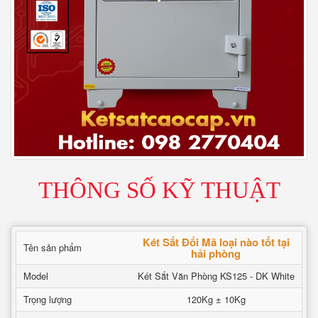
THÔNG SỐ KỸ THUẬT
Két Sắt Đổi Mã loại nào tốt tại
Tên sản phẩm
hải phòng
Model
Két Sắt Văn Phòng KS125 - DK White
Trọng lượng
120Kg ± 10Kg