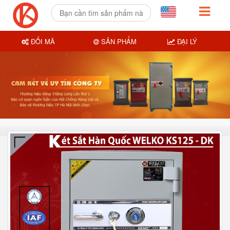
ĐỔI MÃ
SẢN PHẨM
ĐẠI LÝ