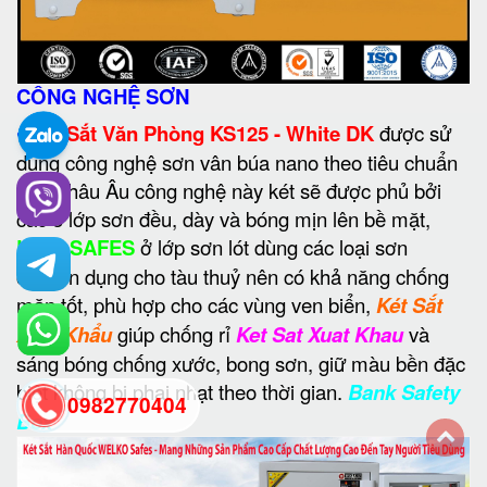
CÔNG NGHỆ SƠN
•
Két Sắt Văn Phòng KS125 - White DK
được sử
dụng công nghệ sơn vân búa nano theo tiêu chuẩn
của Châu Âu công nghệ này két sẽ được phủ bởi
các 3 lớp sơn đều, dày và bóng mịn lên bề mặt,
LION SAFES
ở lớp sơn lót dùng các loại sơn
chuyên dụng cho tàu thuỷ nên có khả năng chống
mặn tốt, phù hợp cho các vùng ven biển,
Két Sắt
Xuất Khẩu
giúp chống rỉ
Ket Sat Xuat Khau
và
sáng bóng chống xước, bong sơn, giữ màu bền đặc
biệt không bị phai nhạt theo thời gian.
Bank Safety
0982770404
Box
back