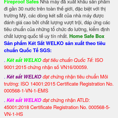
Fireproof Safes
Nhà máy đã xuất khẩu sản phẩm
đi gần 30 nước trên toàn thế giới, đặc biệt với thị
trường Mỹ, các dòng két sắt của nhà máy được
đánh giá cao bởi chất lượng vượt trội, đáp ứng các
tiêu chuẩn của những tổ chức đo lường, kiểm định
chất lượng quốc tế uy tín nhất.
Home Safe Box
Sản phẩm Két Sắt WELKO sản xuất theo tiêu
chuẩn Quốc Tế SGS:
.
Két sắt WELKO
đạt tiêu chuẩn Quốc Tế
: ISO
9001:2015 chứng nhận số VN16/00059.
.
Két sắt WELKO
đạt c
hứng nhận tiêu chuẩn Môi
trường: ISO 14001:2015 Certificate Registration No.
000568-1-VN-1-EMS
.
Két sắt WELKO
đạt
chứng nhận ATLĐ:
45001:2018 Certificate Registration No. 000568-5-
VN-1-HS