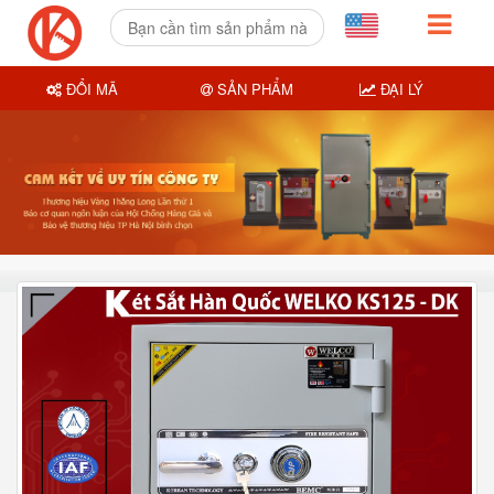
ĐỔI MÃ
SẢN PHẨM
ĐẠI LÝ