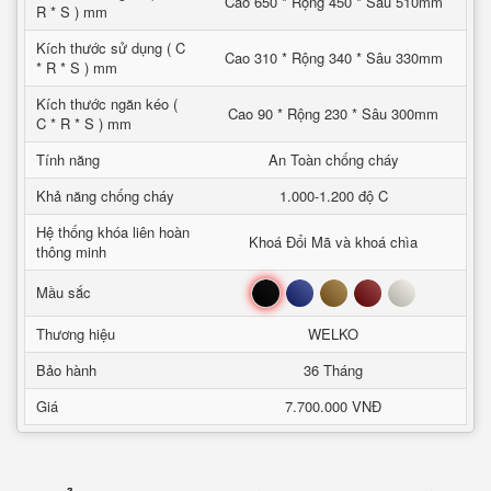
Cao 650 * Rộng 450 * Sâu 510mm
R * S ) mm
Kích thước sử dụng ( C
Cao 310 * Rộng 340 * Sâu 330mm
* R * S ) mm
Kích thước ngăn kéo (
Cao 90 * Rộng 230 * Sâu 300mm
C * R * S ) mm
Tính năng
An Toàn chống cháy
Khả năng chống cháy
1.000-1.200 độ C
Hệ thống khóa liên hoàn
Khoá Đổi Mã và khoá chìa
thông minh
Đen
Xanh
Nâu
Đỏ
Trắng
Mầu sắc
Thương hiệu
WELKO
Bảo hành
36 Tháng
Giá
7.700.000 VNĐ