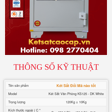
THÔNG SỐ KỸ THUẬT
Két Sắt Đổi Mã nào tốt
Tên sản phẩm
Model
Két Sắt Văn Phòng KS125 - DK White
Trọng lượng
120Kg ± 10Kg
Kích thước ngoài ( C *