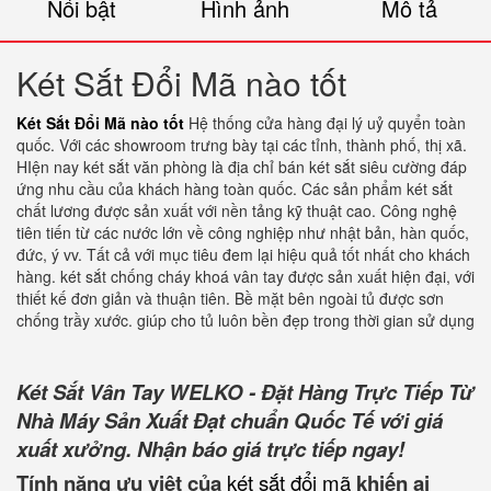
Nổi bật
Hình ảnh
Mô tả
Két Sắt Đổi Mã nào tốt
Két Sắt Đổi Mã nào tốt
Hệ thống cửa hàng đại lý uỷ quyển toàn
quốc. Với các showroom trưng bày tại các tỉnh, thành phố, thị xã.
HIện nay két sắt văn phòng là địa chỉ bán két sắt siêu cường đáp
ứng nhu cầu của khách hàng toàn quốc. Các sản phẩm két sắt
chất lương được sản xuất với nền tảng kỹ thuật cao. Công nghệ
tiên tiến từ các nước lớn về công nghiệp như nhật bản, hàn quốc,
đức, ý vv. Tất cả với mục tiêu đem lại hiệu quả tốt nhất cho khách
hàng. két sắt chống cháy khoá vân tay được sản xuất hiện đại, với
thiết kế đơn giản và thuận tiên. Bề mặt bên ngoài tủ được sơn
chống trầy xước. giúp cho tủ luôn bền đẹp trong thời gian sử dụng
Két Sắt Vân Tay WELKO - Đặt Hàng Trực Tiếp Từ
Nhà Máy Sản Xuất Đạt chuẩn Quốc Tế với giá
xuất xưởng. Nhận báo giá trực tiếp ngay!
Tính năng ưu việt của
két sắt đổi mã
khiến ai