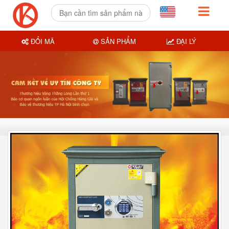
ĐỔI MÃ
SẢN PHẨM
ĐẠI LÝ