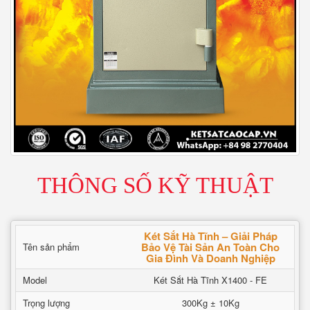
THÔNG SỐ KỸ THUẬT
Két Sắt Hà Tĩnh – Giải Pháp
Bảo Vệ Tài Sản An Toàn Cho
Tên sản phẩm
Gia Đình Và Doanh Nghiệp
Model
Két Sắt Hà Tĩnh X1400 - FE
Trọng lượng
300Kg ± 10Kg