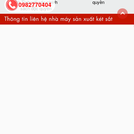
Hà Tĩnh với các chính
quyền
0982770404
sách độc quyền
back
to
top