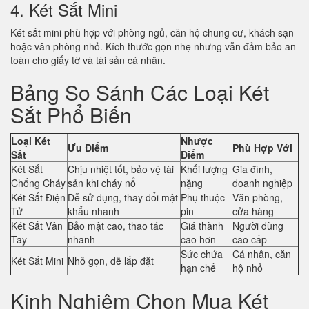
4. Két Sắt Mini
Két sắt mini phù hợp với phòng ngủ, căn hộ chung cư, khách sạn
hoặc văn phòng nhỏ. Kích thước gọn nhẹ nhưng vẫn đảm bảo an
toàn cho giấy tờ và tài sản cá nhân.
Bảng So Sánh Các Loại Két
Sắt Phổ Biến
Loại Két
Nhược
Ưu Điểm
Phù Hợp Với
Sắt
Điểm
Két Sắt
Chịu nhiệt tốt, bảo vệ tài
Khối lượng
Gia đình,
Chống Cháy
sản khi cháy nổ
nặng
doanh nghiệp
Két Sắt Điện
Dễ sử dụng, thay đổi mật
Phụ thuộc
Văn phòng,
Tử
khẩu nhanh
pin
cửa hàng
Két Sắt Vân
Bảo mật cao, thao tác
Giá thành
Người dùng
Tay
nhanh
cao hơn
cao cấp
Sức chứa
Cá nhân, căn
Két Sắt Mini
Nhỏ gọn, dễ lắp đặt
hạn chế
hộ nhỏ
Kinh Nghiệm Chọn Mua Két