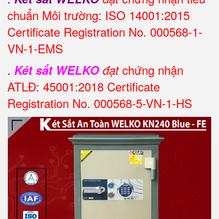
chuẩn Môi trường: ISO 14001:2015
Certificate Registration No. 000568-1-
VN-1-EMS
.
chứng nhận
Két sắt WELKO
đạt
ATLĐ: 45001:2018 Certificate
Registration No. 000568-5-VN-1-HS