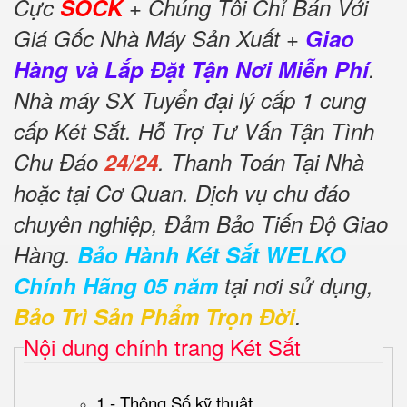
Cực
SOCK
+ Chúng Tôi Chỉ Bán Với
Giá Gốc Nhà Máy Sản Xuất +
Giao
Hàng và Lắp Đặt Tận Nơi Miễn Phí
.
Nhà máy SX Tuyển đại lý cấp 1 cung
cấp Két Sắt. Hỗ Trợ Tư Vấn Tận Tình
Chu Đáo
24/24
. Thanh Toán Tại Nhà
hoặc tại Cơ Quan. Dịch vụ chu đáo
chuyên nghiệp, Đảm Bảo Tiến Độ Giao
Hàng.
Bảo Hành Két Sắt WELKO
Chính Hãng 05 năm
tại nơi sử dụng,
Bảo Trì Sản Phẩm Trọn Đời
.
Nội dung chính trang Két Sắt
1 - Thông Số kỹ thuật