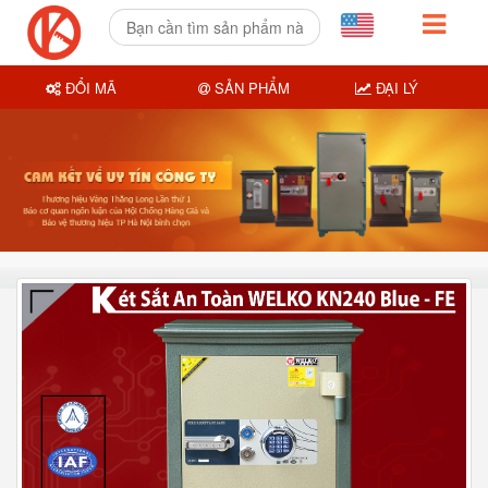
ĐỔI MÃ
SẢN PHẨM
ĐẠI LÝ