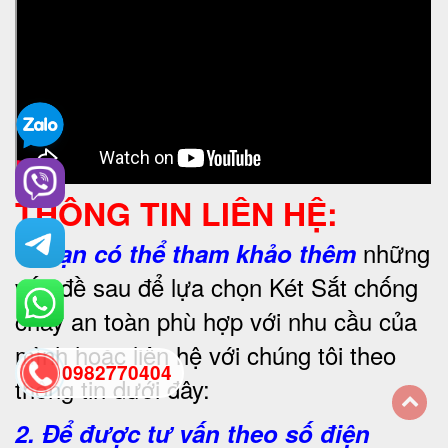
THÔNG TIN LIÊN HỆ:
những
1.
Bạn có thể tham khảo thêm
vấn đề sau để lựa chọn Két Sắt chống
cháy an toàn phù hợp với nhu cầu của
mình hoặc liên hệ với chúng tôi theo
0982770404
thông tin dưới đây:
2. Để được tư vấn theo số điện
back