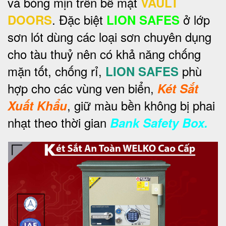
và bóng mịn trên bề mặt
VAULT
. Đặc biệt
ở lớp
DOORS
LION SAFES
sơn lót dùng các loại sơn chuyên dụng
cho tàu thuỷ nên có khả năng chống
mặn tốt, chống rỉ,
phù
LION SAFES
hợp cho các vùng ven biển,
Két Sắt
, giữ màu bền không bị phai
Xuất Khẩu
nhạt theo thời gian
Bank Safety Box.