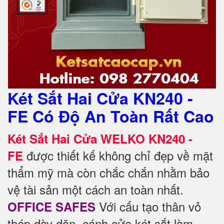
Két Sắt Hai Cửa KN240 -
FE Có Độ An Toàn Rất Cao
Két Sắt Hai Cửa WELKO KN240 -
được thiết kế không chỉ đẹp về mặt
FE
thẩm mỹ mà còn chắc chắn nhằm bảo
vệ tài sản một cách an toàn nhất.
Với cấu tạo thân vỏ
OFFICE SAFES
thép dày dặn, cánh cửa két sắt làm