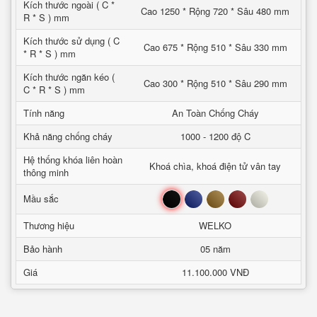
Kích thước ngoài ( C *
Cao 1250 * Rộng 720 * Sâu 480 mm
R * S ) mm
Kích thước sử dụng ( C
Cao 675 * Rộng 510 * Sâu 330 mm
* R * S ) mm
Kích thước ngăn kéo (
Cao 300 * Rộng 510 * Sâu 290 mm
C * R * S ) mm
Tính năng
An Toàn Chống Cháy
Khả năng chống cháy
1000 - 1200 độ C
Hệ thống khóa liên hoàn
Khoá chìa, khoá điện tử vân tay
thông minh
Đen
Xanh
Nâu
Đỏ
Trắng
Mầu sắc
Thương hiệu
WELKO
Bảo hành
05 năm
Giá
11.100.000 VNĐ