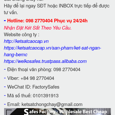
Hãy để lại ngay SĐT hoặc INBOX trực tiếp để được
tư vấn.
-
Hotline: 098 2770404 Phục vụ 24/24h
Nhận Đặt Két Sắt Theo Yêu Cầu.
Website công ty :
http://ketsatcaocap.vn
https://ketsatcaocap.vn/san-pham/ket-sat-ngan-
hang-bemc
https://welkosafes.trustpass.alibaba.com
-
Điện thoại văn phòng: 098 2770404
-
Viber: +84 98 2770404
-
WeChat ID: FactorySafes
-
Mã số thuế: 0101391913
-
Email: ketsatchongchay@gmail.com