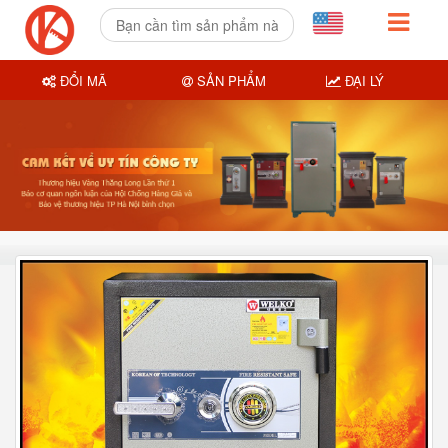
ĐỔI MÃ
SẢN PHẨM
ĐẠI LÝ