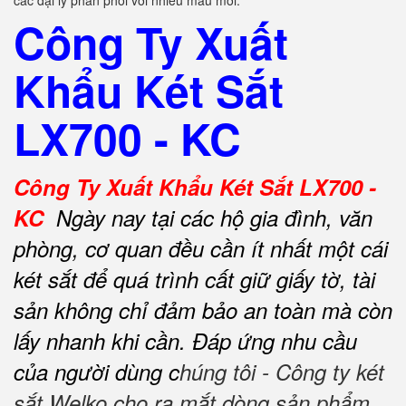
các đại lý phân phối với nhiều mẫu mới.
Công Ty Xuất
Khẩu Két Sắt
LX700 - KC
Công Ty Xuất Khẩu Két Sắt LX700 -
KC
Ngày nay tại các hộ gia đình, văn
phòng, cơ quan đều cần ít nhất một cái
két sắt để quá trình cất giữ giấy tờ, tài
sản không chỉ đảm bảo an toàn mà còn
lấy nhanh khi cần.
Đáp ứng nhu cầu
của người dùng c
húng tôi - Công ty két
sắt Welko cho ra mắt dòng sản phẩm