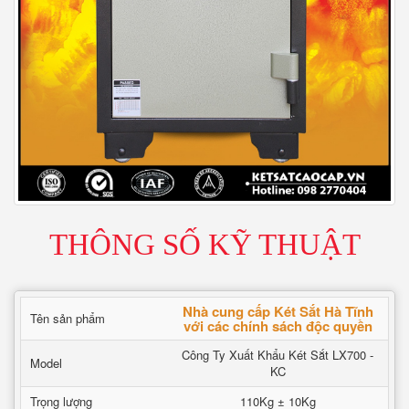
THÔNG SỐ KỸ THUẬT
Nhà cung cấp Két Sắt Hà Tĩnh
Tên sản phẩm
với các chính sách độc quyền
Công Ty Xuất Khẩu Két Sắt LX700 -
Model
KC
Trọng lượng
110Kg ± 10Kg