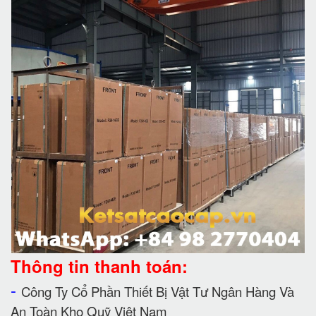
Thông tin thanh toán:
-
Công Ty Cổ Phần Thiết Bị Vật Tư Ngân Hàng Và
An Toàn Kho Quỹ Việt Nam