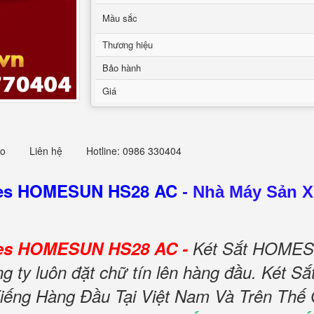
Mầu sắc
Thương hiệu
Bảo hành
Giá
eo
Liên hệ
Hotline: 0986 330404
afes HOMESUN HS28 AC
-
Nhà Máy Sản Xu
afes HOMESUN HS28 AC -
Két Sắt HOMESU
 ty luôn đặt chữ tín lên hàng đầu. Két S
ng Hàng Đầu Tại Việt Nam Và Trên Thế 