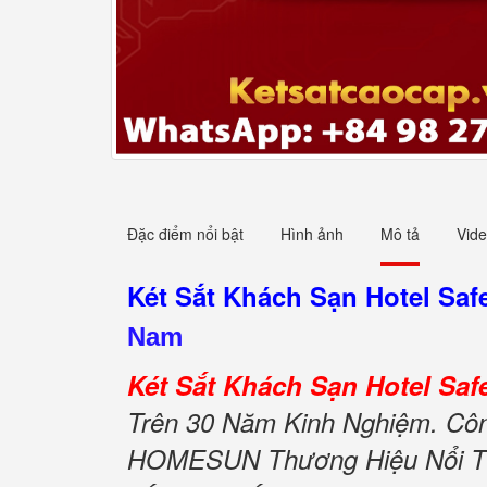
Đặc điểm nổi bật
Hình ảnh
Mô tả
Vid
Két Sắt Khách Sạn Hotel S
Nam
Két Sắt Khách Sạn Hotel S
Trên 30 Năm Kinh Nghiệm. Công
HOMESUN Thương Hiệu Nổi Tiế