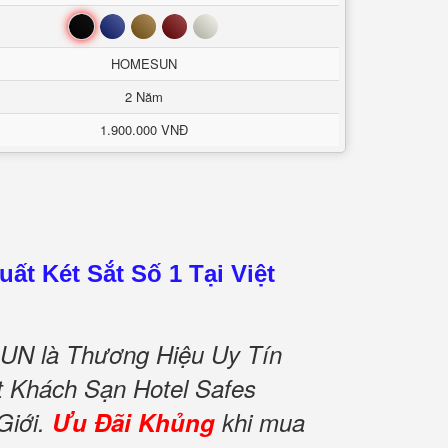
Đen
Xanh
Nâu
Đỏ
Trắng
HOMESUN
2 Năm
1.900.000 VNĐ
ất Két Sắt Số 1 Tại Việt
N là Thương Hiệu Uy Tín
ắt Khách Sạn Hotel Safes
Giới.
Ưu Đãi Khủng
khi mua