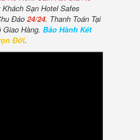
t Khách Sạn Hotel Safes
Chu Đáo
24/24
. Thanh Toán Tại
ộ Giao Hàng.
Bảo Hành Két
rọn Đời
.