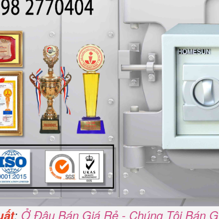
uất
:
Ở Đâu Bán Giá Rẻ - Chúng Tôi Bán G