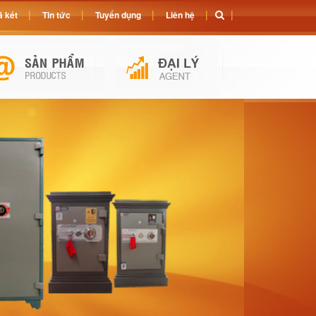
 két
Tin tức
Tuyển dụng
Liên hệ