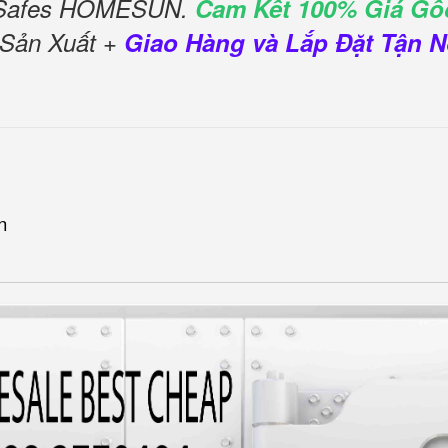
l Safes HOMESUN.
Cam Kết 100% Giá Gố
 Sản Xuất +
Giao Hàng và Lắp Đặt Tận N
n