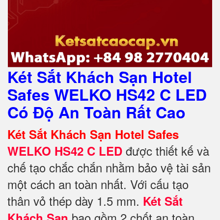
Két Sắt Khách Sạn Hotel
Safes WELKO HS42 C LED
Có Độ An Toàn Rất Cao
Két Sắt Khách Sạn Hotel Safes
được thiết kế và
WELKO
HS42 C LED
chế tạo chắc chắn nhằm bảo vệ tài sản
một cách an toàn nhất.
Với cấu tạo
thân vỏ thép dày 1.5 mm.
Két Sắt
bao gồm 2 chốt an toàn
Khách Sạn