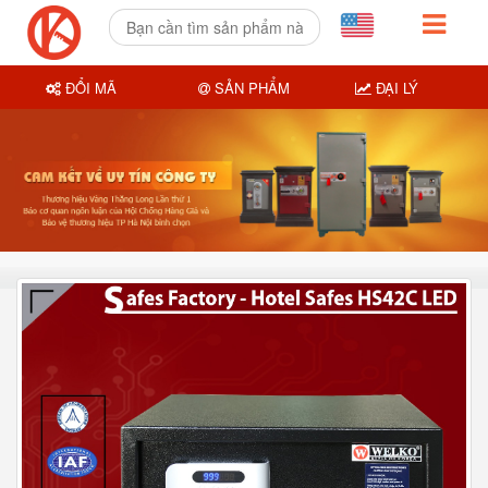
ĐỔI MÃ
SẢN PHẨM
ĐẠI LÝ