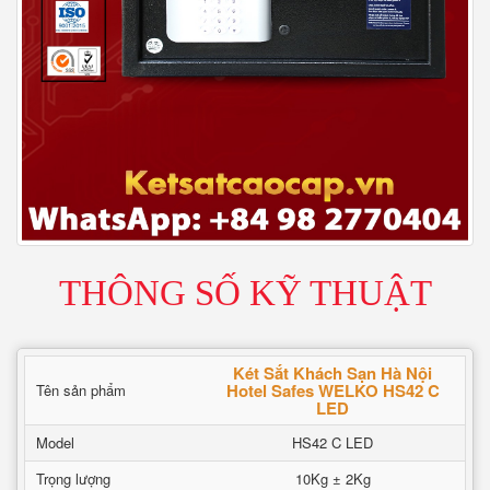
THÔNG SỐ KỸ THUẬT
Két Sắt Khách Sạn Hà Nội
Hotel Safes WELKO HS42 C
Tên sản phẩm
LED
Model
HS42 C LED
Trọng lượng
10Kg ± 2Kg