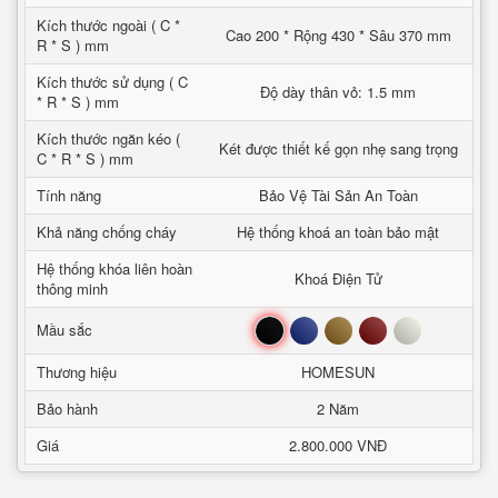
Kích thước ngoài ( C *
Cao 200 * Rộng 430 * Sâu 370 mm
R * S ) mm
Kích thước sử dụng ( C
Độ dày thân vỏ: 1.5 mm
* R * S ) mm
Kích thước ngăn kéo (
Két được thiết kế gọn nhẹ sang trọng
C * R * S ) mm
Tính năng
Bảo Vệ Tài Sản An Toàn
Khả năng chống cháy
Hệ thống khoá an toàn bảo mật
Hệ thống khóa liên hoàn
Khoá Điện Tử
thông minh
Đen
Xanh
Nâu
Đỏ
Trắng
Mầu sắc
Thương hiệu
HOMESUN
Bảo hành
2 Năm
Giá
2.800.000 VNĐ