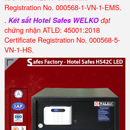
Registration No. 000568-1-VN-1-EMS.
.
Két sắt Hotel Safes
WELKO
đạt
chứng nhận ATLĐ: 45001:2018
Certificate Registration No. 000568-5-
VN-1-HS.