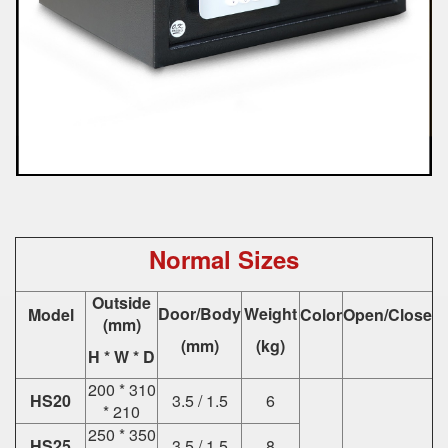
Normal Sizes
Outside
Door/Body
Weight
Model
Color
Open/Close
(mm)
(mm)
(kg)
H * W * D
200 * 310
HS20
3.5 / 1.5
6
* 210
250 * 350
HS25
3.5 / 1.5
8