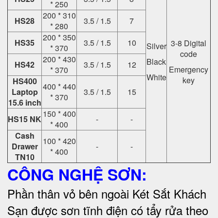
* 250
200 * 310
HS28
3.5 / 1.5
7
* 280
200 * 350
HS35
3.5 / 1.5
10
3-8 Digital
Silver
* 370
code
200 * 430
Black
HS42
3.5 / 1.5
12
Emergency
* 370
White
key
HS400
400 * 440
Laptop
3.5 / 1.5
15
* 370
15.6 inch
150 * 400
HS15 NK
-
-
* 400
Cash
100 * 420
Drawer
-
-
* 400
TN10
CÔNG NGHỆ SƠN:
Phần thân vỏ bên ngoài Két Sắt Khách
Sạn được sơn tĩnh điện có tẩy rửa theo