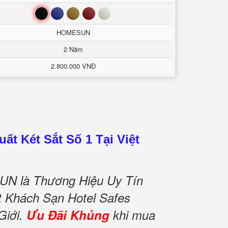
Đen
Xanh
Nâu
Đỏ
Trắng
HOMESUN
2 Năm
2.800.000 VNĐ
ất Két Sắt Số 1 Tại Việt
N là Thương Hiệu Uy Tín
ắt Khách Sạn Hotel Safes
Giới.
Ưu Đãi Khủng
khi mua