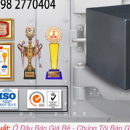
ất:
Ở Đâu Bán Giá Rẻ - Chúng Tôi Bán G