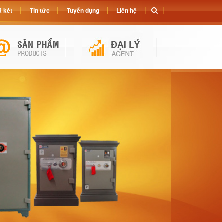
 két
Tin tức
Tuyển dụng
Liên hệ