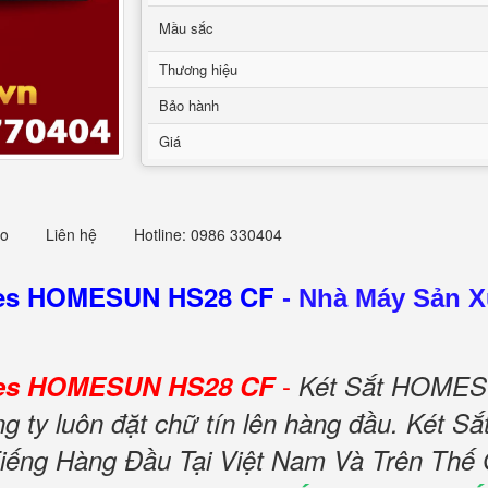
Mầu sắc
Thương hiệu
Bảo hành
Giá
eo
Liên hệ
Hotline: 0986 330404
afes HOMESUN HS28 CF
-
Nhà Máy Sản Xu
-
afes HOMESUN HS28 CF
Két Sắt HOMESU
 ty luôn đặt chữ tín lên hàng đầu. Két S
ng Hàng Đầu Tại Việt Nam Và Trên Thế 