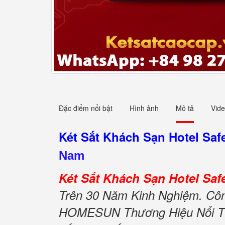
Đặc điểm nổi bật
Hình ảnh
Mô tả
Vid
Két Sắt Khách Sạn Hotel S
Nam
Két Sắt Khách Sạn Hotel S
Trên 30 Năm Kinh Nghiệm. Công
HOMESUN Thương Hiệu Nổi Tiế