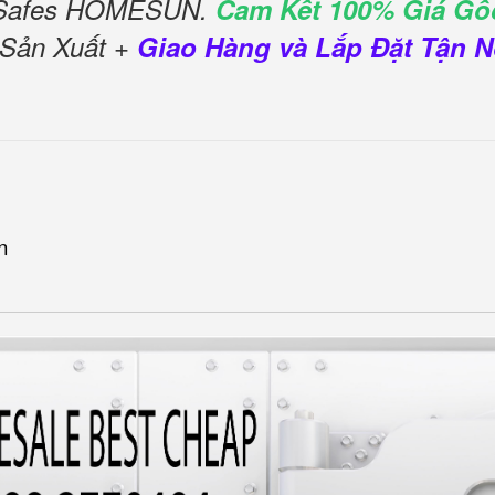
l Safes HOMESUN.
Cam Kết 100% Giá Gố
 Sản Xuất +
Giao Hàng và Lắp Đặt Tận N
n