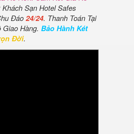
t Khách Sạn Hotel Safes
Chu Đáo
24/24
. Thanh Toán Tại
ộ Giao Hàng.
Bảo Hành Két
rọn Đời
.