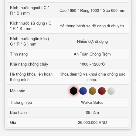
Kích thước ngoài ( C *
Cao 1650 * Rộng 1000 * Sâu 650 mm
R * S ) mm
Kích thước sử dụng ( C
Hệ thống bánh xe dễ dàng di chuyển.
* R * S ) mm
Kích thước ngăn kéo (
Nhiều đợt di động
C * R * S ) mm
Tính năng
An Toàn Chống Trộm
Khả năng chống cháy
1000 - 1200°C
Hệ thống khóa liên hoàn
Khoá điện tử và khoá chìa chống sao
thông minh
chép.
Đen
Xanh
Nâu
Đỏ
Trắng
Mầu sắc
Thương hiệu
Welko Safes
Bảo hành
05 năm
Giá
26.000.000 VNĐ