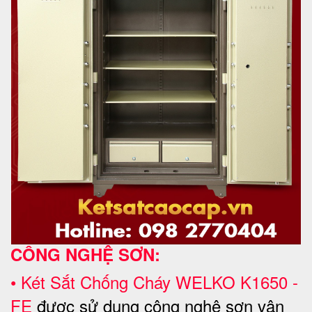
CÔNG NGHỆ SƠN:
•
Két Sắt Chống Cháy WELKO
K1650 -
FE
được sử dụng công nghệ sơn vân