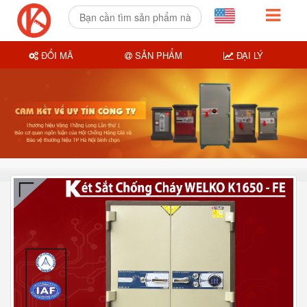
ĐỔI MÃ
SẢN PHẨM
ĐẠI LÝ