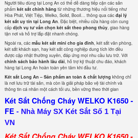
Người tiêu dùng tại Long An có thể dễ dàng tiếp cận các sản
phẩm
két sắt chính hãng
từ những thương hiệu nổi tiếng như
Hòa Phát, Việt Tiệp, Welko, Solid, Booil… thông qua các
đại lý
két sắt uy tín tại Long An
. Đặc biệt, nhiều cửa hàng còn cung
cấp
dịch vụ tư vấn chọn két sắt theo phong thủy
, giao hàng
tận nơi và hỗ trợ lắp đặt nhanh chóng.
Ngoài ra, các
mẫu két sắt mini cho gia đình
, két sắt văn phòng,
két sắt khách sạn, hay két sắt công nghiệp dung tích lớn đều
được cập nhật thường xuyên, đáp ứng mọi nhu cầu lưu trữ. Với
chính sách bảo hành lâu dài
, hỗ trợ kỹ thuật chu đáo, khách
hàng tại Long An hoàn toàn yên tâm khi đầu tư.
Két sắt Long An – Sản phẩm an toàn & chất lượng
không chỉ
là nơi lưu trữ tài sản, mà còn là giải pháp bảo vệ tài chính và
thông tin cá nhân một cách tối ưu, bền vững theo thời gian
Két Sắt Chống Cháy WELKO K1650 -
FE
-
Nhà Máy SX Két Sắt Số 1 Tại
VN
Két Sắt Chống Cháy WELKO K1650 -