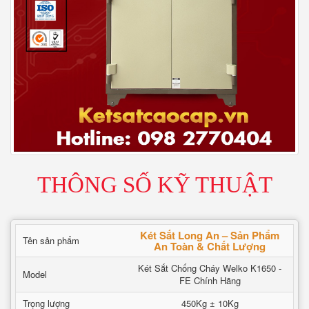
THÔNG SỐ KỸ THUẬT
Két Sắt Long An – Sản Phẩm
Tên sản phẩm
An Toàn & Chất Lượng
Két Sắt Chống Cháy Welko K1650 -
Model
FE Chính Hãng
Trọng lượng
450Kg ± 10Kg