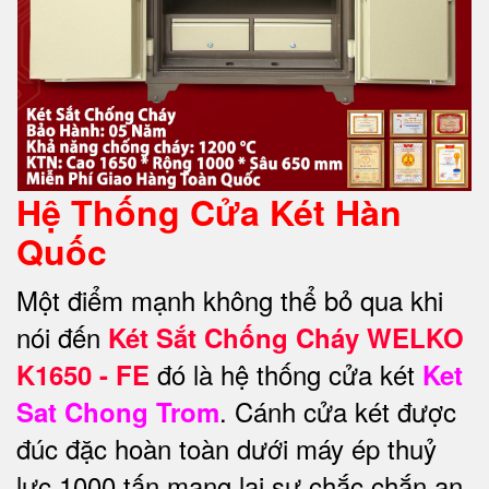
Hệ Thống Cửa Két Hàn
Quốc
Một điểm mạnh không thể bỏ qua khi
nói đến
Két Sắt Chống Cháy WELKO
đó là hệ thống cửa két
K1650 - FE
Ket
. Cánh cửa két được
Sat Chong Trom
đúc đặc hoàn toàn dưới máy ép thuỷ
lực 1000 tấn mang lại sự chắc chắn an