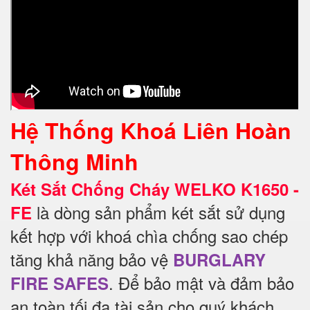
Hệ Thống Khoá Liên Hoàn
Thông Minh
Két Sắt Chống Cháy WELKO K1650 -
là dòng sản phẩm két sắt sử dụng
FE
kết hợp với khoá chìa chống sao chép
tăng khả năng bảo vệ
BURGLARY
. Để
bảo mật và đảm bảo
FIRE SAFES
an toàn tối đa tài sản cho quý khách