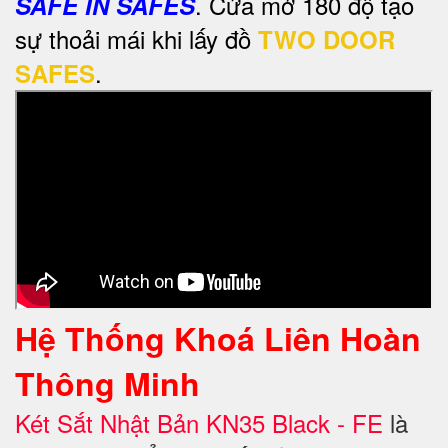
. Cửa mở 180 độ tạo
SAFE IN SAFES
sự thoải mái khi lấy đồ
TWO DOOR
.
SAFES
Hệ Thống Khoá Liên Hoàn
Thông Minh
Két Sắt Nhật Bản KN35 Black - FE
là