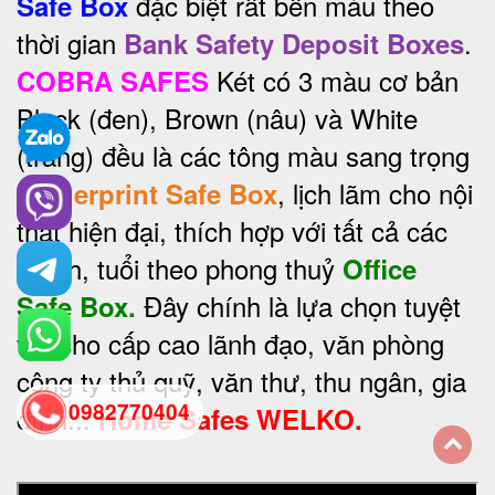
đặc biệt rất bền màu theo
Safe Box
thời gian
.
Bank Safety Deposit Boxes
Két có 3 màu cơ bản
COBRA SAFES
Black (đen), Brown (nâu) và White
(trắng) đều là các tông màu sang trọng
, lịch lãm cho nội
Fingerprint Safe Box
thất hiện đại, thích hợp với tất cả các
mệnh, tuổi theo phong thuỷ
Office
Đây chính là lựa chọn tuyệt
Safe Box.
vời cho cấp cao lãnh đạo, văn phòng
công ty thủ quỹ, văn thư, thu ngân, gia
0982770404
đình...
Home Safes WELKO.
back