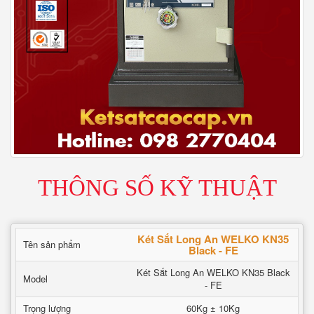
THÔNG SỐ KỸ THUẬT
Két Sắt Long An WELKO KN35
Tên sản phẩm
Black - FE
Két Sắt Long An WELKO KN35 Black
Model
- FE
Trọng lượng
60Kg ± 10Kg