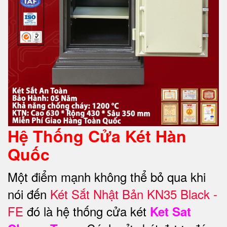
Hệ Thống Cửa Két Hàn
Quốc
Một điểm mạnh không thể bỏ qua khi
nói đến
Két Sắt Nhật Bản KN35 Black -
FE
đó là hệ thống cửa két
Ket Sat