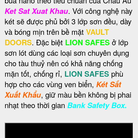
búa nano theo tiêu chuẩn của Châu Âu
. Với công nghệ này
Ket Sat Xuat Khau
két sẽ được phủ bởi 3 lớp sơn đều, dày
và bóng mịn trên bề mặt
VAULT
. Đặc biệt
ở lớp
DOORS
LION SAFES
sơn lót dùng các loại sơn chuyên dụng
cho tàu thuỷ nên có khả năng chống
mặn tốt, chống rỉ,
phù
LION SAFES
hợp cho các vùng ven biển,
Két Sắt
, giữ màu bền không bị phai
Xuất Khẩu
nhạt theo thời gian
Bank Safety Box.