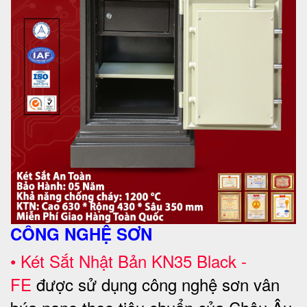
CÔNG NGHỆ SƠN
•
Két Sắt Nhật Bản KN35 Black -
FE
được sử dụng công nghệ sơn vân