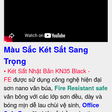
Màu Sắc Két Sắt Sang
Trọng
•
Két Sắt Nhật Bản KN35 Black -
FE
được sử dụng công nghệ hiện đại
sơn nano vân búa,
Fire Resistant safe
vân bông với các lớp sơn đều, dày và
bóng mịn dễ lau chùi vệ sinh,
Office