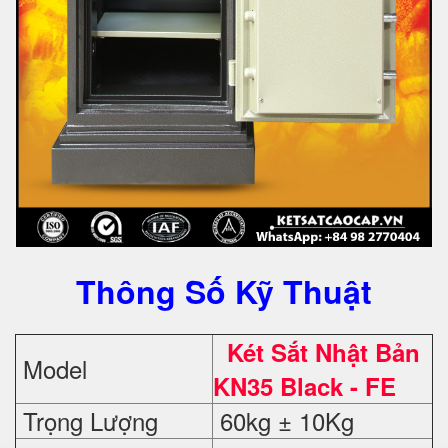
Thông Số Kỹ Thuật
Két Sắt Nhật Bản
Model
KN35 Black - FE
Trọng Lượng
60kg ± 10Kg