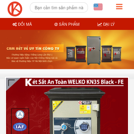
ĐỔI MÃ
SẢN PHẨM
ĐẠI LÝ