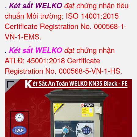
.
hứng nhận tiêu
Két sắt WELKO
đạt c
chuẩn Môi trường: ISO 14001:2015
Certificate Registration No. 000568-1-
VN-1-EMS.
.
chứng nhận
Két sắt WELKO
đạt
ATLĐ: 45001:2018 Certificate
Registration No. 000568-5-VN-1-HS.