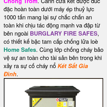
. Cánh cửa két được đúc
Chong Trom
đặc hoàn toàn dưới máy ép thuỷ lực
1000 tấn mang lại sự chắc chắn an
toàn khi chịu tác động mạnh va đập từ
bên ngoài
,
BURGLARY FIRE SAFES
có thiết kế bậc tam cấp chống lửa loè
. Cùng lớp chống cháy bảo
Home Safes
vệ sự an toàn cho tài sản bên trong khi
xảy ra sự cố cháy nổ
Két Sắt Gia
.
Đình