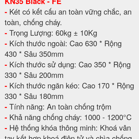
KN35 Black - FE
Két có kết cấu an toàn vững chắc, an
-
toàn, chống cháy.
Trọng Lượng: 60kg ± 10Kg
-
Kích thước ngoài: Cao 630 * Rộng
-
430 * Sâu 350mm
Kích thước sử dụng: Cao 350 * Rộng
-
330 * Sâu 200mm
Kích thước ngăn kéo: Cao 170 * Rộng
-
330 * Sâu 180mm
Tính năng: An toàn chống trộm
-
Khả năng chống cháy: 1000 - 1200°C
-
Hệ thống khóa thông minh: Khoá vân
-
tay kết hợp khoá điện tử và chìa chống