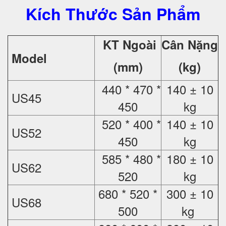
Kích Thước Sản Phẩm
KT Ngoài
Cân Nặng
Model
(mm)
(kg)
440 * 470 *
140 ± 10
US45
450
kg
520 * 400 *
140 ± 10
US52
450
kg
585 * 480 *
180 ± 10
US62
520
kg
680 * 520 *
300 ± 10
US68
500
kg