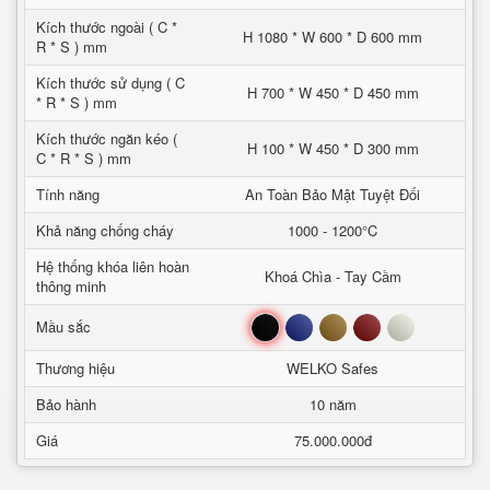
Kích thước ngoài ( C *
H 1080 * W 600 * D 600 mm
R * S ) mm
Kích thước sử dụng ( C
H 700 * W 450 * D 450 mm
* R * S ) mm
Kích thước ngăn kéo (
H 100 * W 450 * D 300 mm
C * R * S ) mm
Tính năng
An Toàn Bảo Mật Tuyệt Đối
Khả năng chống cháy
1000 - 1200°C
Hệ thống khóa liên hoàn
Khoá Chìa - Tay Cầm
thông minh
Đen
Xanh
Nâu
Đỏ
Trắng
Mầu sắc
Thương hiệu
WELKO Safes
Bảo hành
10 năm
Giá
75.000.000đ