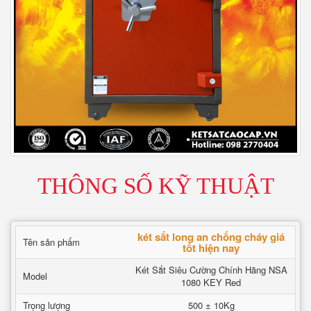
THÔNG SỐ KỸ THUẬT
két sắt long an chống cháy giá
Tên sản phẩm
tốt hiện nay
Két Sắt Siêu Cường Chính Hãng NSA
Model
1080 KEY Red
Trọng lượng
500 ± 10Kg