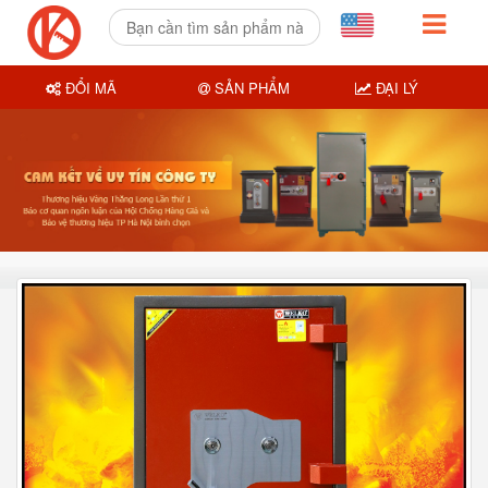
ĐỔI MÃ
SẢN PHẨM
ĐẠI LÝ