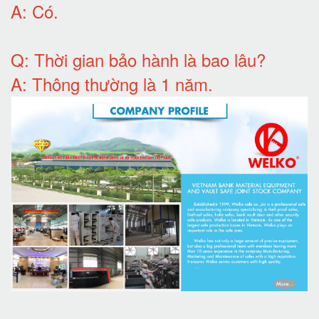
A:
Có
.
Q: T
hời gian bảo hành
là bao lâu?
A: Thông thường là 1 năm.