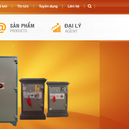
 két
Tin tức
Tuyển dụng
Liên hệ