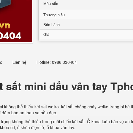
Mầu sắc
Thương hiệu
Bảo hành
Giá
eo
Liên hệ
Hotline: 0986 330404
t sắt mini dấu vân tay Tp
 không thể thiếu két sắt welko. két sắt chống cháy welko trang bị hệ 
ại đảm bảo an toàn và bền đẹp.
trọng không thể thiếu trong mỗi chiếc két sắt. Ổ khóa luôn bảo vệ an t
 khóa cơ, ổ khóa điện tử, ổ khóa vân tay.