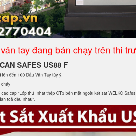
vân tay đang bán chạy trên thi tr
ICAN SAFES US88 F
i lên đến 100 Dấu Vân Tay tùy ý.
 cháy
ao cấp “Lớp thứ nhất thép CT3 bên mặt ngoài két sắt WELKO Safes, lớp 
 lan toả đều nhau”.