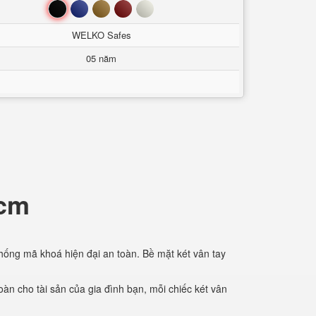
Đen
Xanh
Nâu
Đỏ
Trắng
WELKO Safes
05 năm
hcm
thống mã khoá hiện đại an toàn. Bề mặt két vân tay
oàn cho tài sản của gia đình bạn, mỗi chiếc két vân