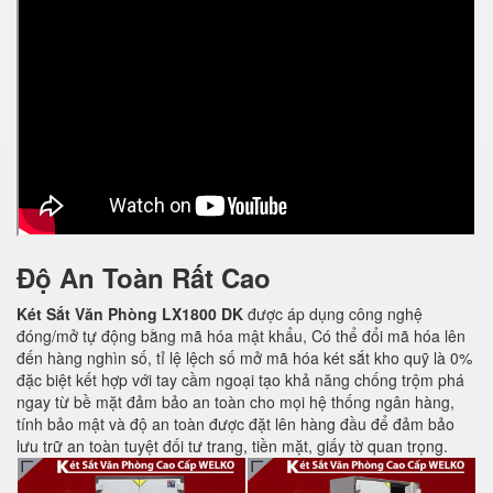
Độ An Toàn Rất Cao
Két Sắt Văn Phòng LX1800 DK
được áp dụng công nghệ
đóng/mở tự động bằng mã hóa mật khẩu, Có thể đổi mã hóa lên
đến hàng nghìn số, tỉ lệ lệch số mở mã hóa két sắt kho quỹ là 0%
đặc biệt kết hợp với tay cầm ngoại tạo khả năng chống trộm phá
ngay từ bề mặt đảm bảo an toàn cho mọi hệ thống ngân hàng,
tính bảo mật và độ an toàn được đặt lên hàng đầu để đảm bảo
lưu trữ an toàn tuyệt đối tư trang, tiền mặt, giấy tờ quan trọng.