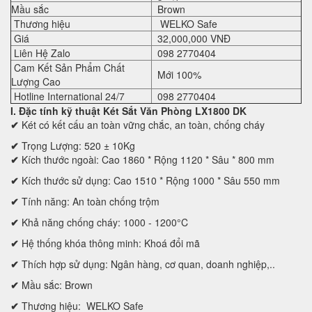
Mầu sắc
Brown
Thương hiệu
WELKO Safe
Giá
32,000,000 VNĐ
Liên Hệ Zalo
098 2770404
Cam Kết Sản Phẩm Chất
Mới 100%
Lượng Cao
Hotline International 24/7
098 2770404
I. Đặc tính kỹ thuật
Két Sắt Văn Phòng LX1800 DK
✔
Két có kết cấu an toàn vững chắc, an toàn, chống cháy
✔
Trọng Lượng: 520 ± 10Kg
✔
Kích thước ngoài: Cao 1860 * Rộng 1120 * Sâu * 800 mm
✔
Kích thước sử dụng: Cao 1510 * Rộng 1000 * Sâu 550 mm
✔
Tính năng: An toàn chống trộm
✔
Khả năng chống cháy: 1000 - 1200°C
✔
Hệ thống khóa thông minh: Khoá đổi mã
✔
Thích hợp sử dụng: Ngân hàng, cơ quan, doanh nghiệp,..
✔
Mầu sắc: Brown
✔
Thương hiệu: WELKO Safe