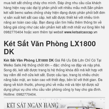
mua két sắt chống cháy cho mình. Đáp ứng nhu cầu của khách
hàng hiện nay các đại lý phân phối với nhiều mẫu mới.Sản phẩm
két sắt bemc safes chống cháy hiện đạng được phân phối bởi đơn
vị sản xuất két sắt cao cấp. két sắt được thiết kế với nhiều tính
năng an toàn cao cấp. Bạn đang cần tìm hiểu thêm thông tin về
bảng giá cũng như các sản phẩm két sắt mới nhất vui lòng liên hệ
0982770404 hoặc xem thêm tại websit
www.ketsatcaocap.vn
Két Sắt Văn Phòng LX1800
DK
Két Sắt Văn Phòng LX1800 DK
Giá Rẻ Ưu Đãi Lớn Chỉ Có Tại
Welko Safe.Hệ thống chốt lớn – đặc: chống va đập và nậy phá.
Song đó, két sắt được trang bị hệ thống khóa đổi mã kết hợp với
tay nắm để mở cửa két sắt. Được cấu tạo, trang bị nhiều chức
năng bảo mật, an toàn cao với thiết đẹp, bền bỉ với thời gian. Đa
dạng về kích thước, phong phú về mẫu mã và tiện lợi được sử
dụng phục vụ cho nhu cầu văn phòng công ty hay cho gia đình.
Hotline: 0982770404.