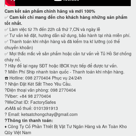
Cam kết
sản phẩm chính hãng và mới 100%
✅
Cam kết
chỉ mang đến cho khách hàng những sản phẩm
tốt nhất.
✅ Làm việc từ 7h đến 22h cả thứ 7,CN và ngày lễ
✅ Tư vấn kê đặt, hướng dẫn sử dụng, bảo hành tại nhà miễn phí.
✅ Thanh toán khi nhận hàng và đã kiểm tra kĩ lưỡng (có thể
chuyển khoản)
✅ Mọi thắc mắc về sản phẩm hoặc cần tư vấn về Tủ Hồ Sơ chống
cháy nổ.
?
Hãy để lại ngay SĐT hoặc IBOX trực tiếp để được tư vấn.
?
Miễn Phí Ship nhanh toàn quốc - Thanh toán khi nhận hàng.
☎️ Hotline: 098 2770404 Phục vụ 24/24h
?
Nhận Đặt Két Sắt Theo Yêu Cầu.
?Điện thoại văn phòng: 098 2770404
?Viber: +84 98 2770404
?WeChat ID: FactorySafes
✍️Mã số thuế: 0101391913
? Email: ketsatchongchay@gmail.com
?Thông tin thanh toán:
♦️
Công Ty Cổ Phần Thiết Bị Vật Tư Ngân Hàng và An Toàn Kho
Qũy Việt Nam