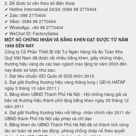
2. Để được tư vấn theo số điện thoại
✔ Hotline International 24/24: 0084 98 2770404
✔ Zalo: 098 2770404
✔ Viber: 0084 98 2770404
✔ WhatsApp: +84 98 2770404
✔ WeChat ID: FactorySafes
MỘT SỐ CHỨNG NHẬN VÀ BẰNG KHEN ĐẠT ĐƯỢC TỪ NĂM
1999 ĐẾN NAY
Công ty Cổ Phần Thiết Bị Vật Tư Ngân Hàng Và An Toàn Kho
Quỹ Việt Nam đã được rất nhiều bằng khen, giấy chứng nhận,
thương hiệu vàng do các ban ngành trao tặng từ năm 2003 đến
nay được sơ lược như sau:
1. Đạt tiêu chuẩn ISO Quốc tế SGS 9001:2015
2. Đạt giải thưởng thương hiệu vàng thăng long ( QĐ16-HATAP
ngày 3 tháng 10 năm 2011 )
3. Bằng khen UBND Thành Phố Hà Nội - Hội chống hàng giả và
bảo vệ thương hiệu thành phố tặng bằng khen ngày 25 tháng 12
năm 2011
4. Đạt giải thưởng thương hiệu nổi tiếng- chân chính năn 2011 do
UBND thành Phố Hà Nội cấp phép và chỉ đạo
5. Bằng khen do UBND Thành Phố Hà Nội đã có thành tích công
tác an toàn vệ sinh lao động- phòng chống cháy nổ theo quyết