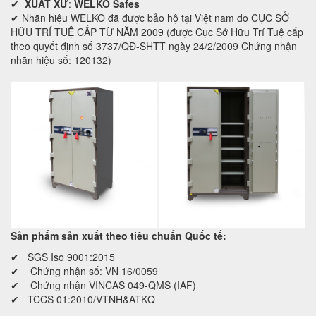
✔
XUẤT XỨ
:
WELKO Safes
✔ Nhãn hiệu WELKO đã được bảo hộ tại Việt nam do CỤC SỞ
HỮU TRÍ TUỆ CẤP TỪ NĂM 2009 (được Cục Sở Hữu Trí Tuệ cấp
theo quyết định số 3737/QĐ-SHTT ngày 24/2/2009 Chứng nhận
nhãn hiệu số: 120132)
Sản phẩm sản xuất theo tiêu chuẩn Quốc tế:
✔ SGS Iso 9001:2015
✔ Chứng nhận số: VN 16/0059
✔ Chứng nhận VINCAS 049-QMS (IAF)
✔ TCCS 01:2010/VTNH&ATKQ