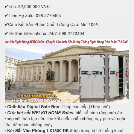
✔
Giá: 32,000,000 VNĐ
✔
Liên Hệ Zalo: 098 2770404
✔
Cam Kết Sản Phẩm Chất Lượng Cao: Mới 100%
✔
Hotline International 24/7: 098 2770404
•
Chất liệu Digital Safe Box
: Thép cao cấp (Thép nhũ).
•
Cửa két sắt WELKO HOME Safes
thiết kế hình răng cưa ăn
khớp với thân tạo nên liên kết chắc chắn chống nạy phá và ngăn
lửa, đảm bảo chống cháy.
•
Két Sắt Văn Phòng LX1800 DK
được trang bị hệ thống khoá