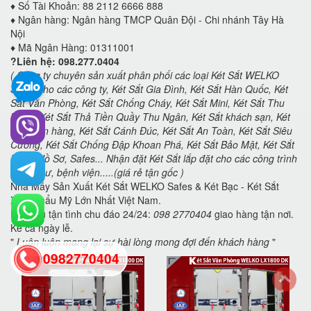
♦️
Số Tài Khoản: 88 2112 6666 888
♦️
Ngân hàng: Ngân hàng TMCP Quân Đội - Chi nhánh Tây Hà
Nội
♦️
Mã Ngân Hàng: 01311001
?Liên hệ: 098.277.0404
( Công ty chuyên sản xuất phân phối các loại Két Sắt WELKO
Safes cho các công ty, Két Sắt Gia Đình, Két Sắt Hàn Quốc, Két
Sắt Văn Phòng, Két Sắt Chống Cháy, Két Sắt Mini, Két Sắt Thu
Ngân, Két Sắt Thả Tiền Quầy Thu Ngân, Két Sắt khách sạn, Két
sắt ngân hàng, Két Sắt Cánh Đúc, Két Sắt An Toàn, Két Sắt Siêu
Cường, Két Sắt Chống Đập Khoan Phá, Két Sắt Bảo Mật, Két Sắt
Đựng Hồ Sơ, Safes... Nhận đặt Két Sắt lắp đặt cho các công trình
chung cư, bệnh viện.....(giá rẻ tận gốc )
Nhà Máy Sản Xuất Két Sắt WELKO Safes & Két Bạc - Két Sắt
Xuất Khẩu Mỹ Lớn Nhất Việt Nam.
Phục vụ tận tình chu đáo 24/24:
098 2770404
giao hàng tận nơi.
Kể cả ngày lễ.
"
Luôn luôn mang lại sự hài lòng mong đợi đến khách hàng
"
0982770404
back