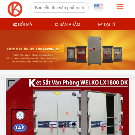
ĐỔI MÃ
SẢN PHẨM
ĐẠI LÝ