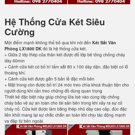
Hệ Thống Cửa Két Siêu
Cường
Một điểm mạnh không thể bỏ qua khi nói đến
Két Sắt Văn
Phòng LX1800 DK
đó là hệ thống cửa két.
+ Giữa 2 lớp thép của thân két được đổ lớp bê tông chống cháy
dày 60mm
+ Cánh cửa két có bố trí tấm sắt 80 x 100 dày dặn, đặc biệt có lỗ
thoáng khí.
+ Cánh cửa két được gắn 5 bản lề đặc mỗi bên
+ Mặt trong còn được bố trí 24 móc treo chìa khoá thuận tiện cho
người dùng khi cần treo những đồ dùng quan trọng
Thiết kế đặc biệt này giúp chống lửa loè vào cùng lớp chống
cháy bảo vệ sự an toàn cho tài sản bên trong khi xảy ra sự cố
cháy nổ. Cửa két được làm bằng thép nhũ dày cao cấp, đúc đặc
liên khối mang lại sự chắc chắn an toàn khi chịu tác động mạnh
va đập từ bên ngoài.