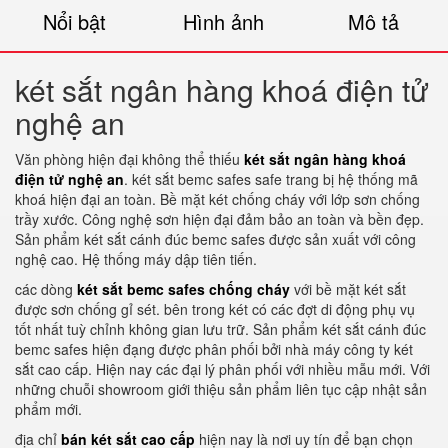
Nổi bật
Hình ảnh
Mô tả
két sắt ngân hàng khoá điện tử
nghệ an
Văn phòng hiện đại không thể thiếu
két sắt ngân hàng khoá
điện tử nghệ an
. két sắt bemc safes safe trang bị hệ thống mã
khoá hiện đại an toàn. Bề mặt két chống cháy với lớp sơn chống
trầy xước. Công nghệ sơn hiện đại đảm bảo an toàn và bền đẹp.
Sản phẩm két sắt cánh đúc bemc safes được sản xuất với công
nghệ cao. Hệ thống máy dập tiên tiến.
các dòng
két sắt bemc safes chống cháy
với bề mặt két sắt
được sơn chống gỉ sét. bên trong két có các đợt di động phụ vụ
tốt nhất tuỳ chỉnh không gian lưu trữ. Sản phẩm két sắt cánh đúc
bemc safes hiện đạng được phân phối bởi nhà máy công ty két
sắt cao cấp. Hiện nay các đại lý phân phối với nhiều mẫu mới. Với
những chuỗi showroom giới thiệu sản phẩm liên tục cập nhật sản
phẩm mới.
địa chỉ
bán két sắt cao cấp
hiện nay là nơi uy tín để bạn chọn