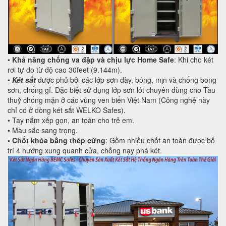
•
Khả năng chống va đập và chịu lực Home Safe
: Khi cho két
rơi tự do từ độ cao 30feet (9.144m).
•
Két sắt
được phủ bởi các lớp sơn dày, bóng, mịn và chống bong
sơn, chống gỉ. Đặc biệt sử dụng lớp sơn lót chuyên dùng cho Tàu
thuỷ chống mặn ở các vùng ven biển Việt Nam (Công nghệ này
chỉ có ở dòng két sắt WELKO Safes).
• Tay nắm xếp gọn, an toàn cho trẻ em.
• Màu sắc sang trọng.
•
Chốt khóa bằng thép cứng
: Gồm nhiều chốt an toàn được bố
trí 4 hướng xung quanh cửa, chống nạy phá két.