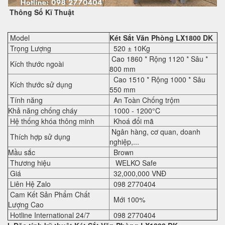
Thông Số Kĩ Thuật
Model
Két Sắt Văn Phòng LX1800 DK
Trọng Lượng
520 ± 10Kg
Cao 1860 * Rộng 1120 * Sâu *
Kích thước ngoài
800 mm
Cao 1510 * Rộng 1000 * Sâu
Kích thước sử dụng
550 mm
Tính năng
An Toàn Chống trộm
Khả năng chống cháy
1000 - 1200°C
Hệ thống khóa thông minh
Khoá đổi mã
Ngân hàng, cơ quan, doanh
Thích hợp sử dụng
nghiệp,...
Mầu sắc
Brown
Thương hiệu
WELKO Safe
Giá
32,000,000 VNĐ
Liên Hệ Zalo
098 2770404
Cam Kết Sản Phẩm Chất
Mới 100%
Lượng Cao
Hotline International 24/7
098 2770404