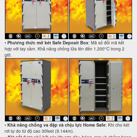
•
Phương thức mở két Safe Deposit Box
: Mã số đổi mã kết
hợp với tay cầm. Khả năng chống lửa lên đến 1.200°C trong 2
giờ.
•
Khả năng chống va đập và chịu lực Home Safe
: Khi cho két
rơi tự do từ độ cao 30feet (9.144m).
•
Két sắt
được phủ bởi các lớp sơn dày, bóng, mịn và chống bong