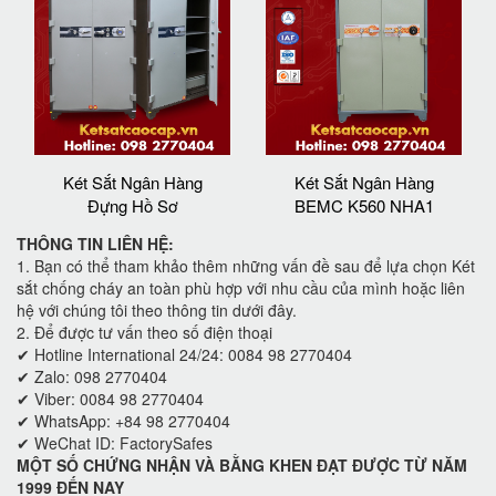
Két Sắt Ngân Hàng
Két Sắt Ngân Hàng
Đựng Hồ Sơ
BEMC K560 NHA1
THÔNG TIN LIÊN HỆ:
1. Bạn có thể tham khảo thêm những vấn đề sau để lựa chọn Két
sắt chống cháy an toàn phù hợp với nhu cầu của mình hoặc liên
hệ với chúng tôi theo thông tin dưới đây.
2. Để được tư vấn theo số điện thoại
✔ Hotline International 24/24: 0084 98 2770404
✔ Zalo: 098 2770404
✔ Viber: 0084 98 2770404
✔ WhatsApp: +84 98 2770404
✔ WeChat ID: FactorySafes
MỘT SỐ CHỨNG NHẬN VÀ BẰNG KHEN ĐẠT ĐƯỢC TỪ NĂM
1999 ĐẾN NAY