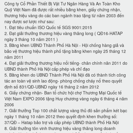
Công ty Cổ Phần Thiết Bị Vật Tư Ngân Hàng Và An Toàn Kho
Quỹ Việt Nam đã được rất nhiều bằng khen, giấy chứng nhận,
thương hiệu vàng do các ban ngành trao tặng từ năm 2003 đến
nay được sơ lược như sau:
1. Đạt tiêu chuẩn ISO Quốc tế SGS 9001:2015
2. Đạt giải thưởng thương hiệu vàng thăng long ( QĐ16-HATAP
ngày 3 tháng 10 năm 2011 )
3. Bằng khen UBND Thành Phố Hà Nội - Hội chống hàng giả và
bảo vệ thương hiệu thành phố tặng bằng khen ngày 25 tháng 12
năm 2011
4. Đạt giải thưởng thương hiệu nổi tiếng- chân chính năn 2011 do
UBND thành Phố Hà Nội cấp phép và chỉ đạo
5. Bằng khen do UBND Thành Phố Hà Nội đã có thành tích công
tác an toàn vệ sinh lao động- phòng chống cháy nổ theo quyết
định số 831/QĐ-UBND ngày 16 tháng 2 năm 2012
6. Giấy chứng nhận- Ban tổ chức hội chợ Thương Mại Quốc tế
Việt Nam EXPO 2006 tặng Huy chương vàng ngày 6 tháng 4 năm
2006
7. Giải thưởng Top 100 chất lượng vàng thủ đô sản phẩm két bạc
ngày 1 tháng 10 năm 2012 theo quyết định khen thưởng số:
37/QĐ – Hatap bảo trợ và cấp phép UBND thành Phố Hà Nội
8. Giải thưởng tôn vinh thương hiệu vàng thăng long doanh