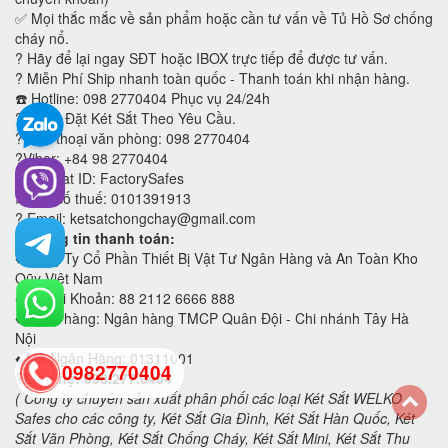
✅ Mọi thắc mắc về sản phẩm hoặc cần tư vấn về Tủ Hồ Sơ chống
cháy nổ.
?
Hãy để lại ngay SĐT hoặc IBOX trực tiếp để được tư vấn.
?
Miễn Phí Ship nhanh toàn quốc - Thanh toán khi nhận hàng.
☎️ Hotline: 098 2770404 Phục vụ 24/24h
?
Nhận Đặt Két Sắt Theo Yêu Cầu.
?Điện thoại văn phòng: 098 2770404
?Viber: +84 98 2770404
?WeChat ID: FactorySafes
✍️Mã số thuế: 0101391913
? Email: ketsatchongchay@gmail.com
?Thông tin thanh toán:
♦️
Công Ty Cổ Phần Thiết Bị Vật Tư Ngân Hàng và An Toàn Kho
Qũy Việt Nam
♦️
Số Tài Khoản: 88 2112 6666 888
♦️
Ngân hàng: Ngân hàng TMCP Quân Đội - Chi nhánh Tây Hà
Nội
♦️
Mã Ngân Hàng: 01311001
0982770404
?Liên hệ: 098.277.0404
( Công ty chuyên sản xuất phân phối các loại Két Sắt WELKO
Safes cho các công ty, Két Sắt Gia Đình, Két Sắt Hàn Quốc, Két
back
Sắt Văn Phòng, Két Sắt Chống Cháy, Két Sắt Mini, Két Sắt Thu