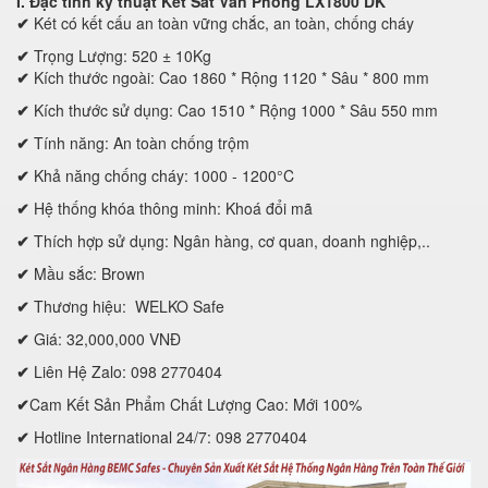
I. Đặc tính kỹ thuật
Két Sắt Văn Phòng LX1800 DK
✔
Két có kết cấu an toàn vững chắc, an toàn, chống cháy
✔
Trọng Lượng: 520 ± 10Kg
✔
Kích thước ngoài: Cao 1860 * Rộng 1120 * Sâu * 800 mm
✔
Kích thước sử dụng: Cao 1510 * Rộng 1000 * Sâu 550 mm
✔
Tính năng: An toàn chống trộm
✔
Khả năng chống cháy: 1000 - 1200°C
✔
Hệ thống khóa thông minh: Khoá đổi mã
✔
Thích hợp sử dụng: Ngân hàng, cơ quan, doanh nghiệp,..
✔
Mầu sắc: Brown
✔
Thương hiệu: WELKO Safe
✔
Giá: 32,000,000 VNĐ
✔
Liên Hệ Zalo: 098 2770404
✔
Cam Kết Sản Phẩm Chất Lượng Cao: Mới 100%
✔
Hotline International 24/7: 098 2770404