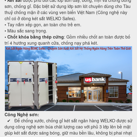
sơn, chống gỉ. Đặc biệt sử dụng lớp sơn lót chuyên dùng cho Tàu
thuỷ chống mặn ở các vùng ven biển Việt Nam (Công nghệ này
chỉ có ở dòng két sắt WELKO Safes).
• Tay nắm xếp gọn, an toàn cho trẻ em.
• Màu sắc sang trọng.
•
Chốt khóa bằng thép cứng
: Gồm nhiều chốt an toàn được bố
trí 4 hướng xung quanh cửa, chống nạy phá két.
Công Nghệ sơn:
✔ Để chống xước, chống gỉ két sắt ngân hàng WELKO được sử
dụng công nghệ sơn búa chât lượng cao với phủ 3 lớp lên bề mặt
giúp két sắt được sáng bóng, giữ màu bền lâu, không bị phai nhạt