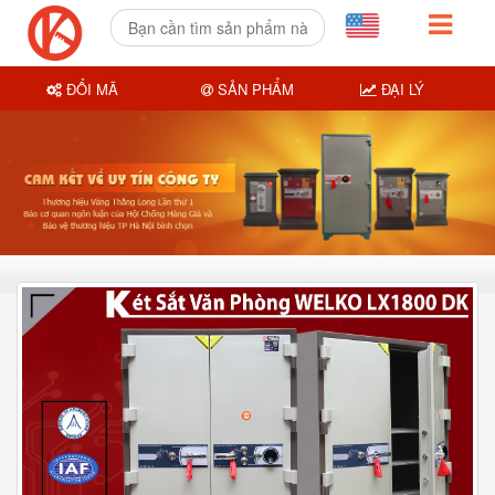
ĐỔI MÃ
SẢN PHẨM
ĐẠI LÝ