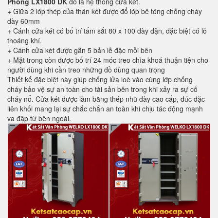
Phòng LX1800 DK
đó là hệ thống cửa két.
+ Giữa 2 lớp thép của thân két được đổ lớp bê tông chống cháy
dày 60mm
+ Cánh cửa két có bố trí tấm sắt 80 x 100 dày dặn, đặc biệt có lỗ
thoáng khí.
+ Cánh cửa két được gắn 5 bản lề đặc mỗi bên
+ Mặt trong còn được bố trí 24 móc treo chìa khoá thuận tiện cho
người dùng khi cần treo những đồ dùng quan trọng
Thiết kế đặc biệt này giúp chống lửa loè vào cùng lớp chống
cháy bảo vệ sự an toàn cho tài sản bên trong khi xảy ra sự cố
cháy nổ. Cửa két được làm bằng thép nhũ dày cao cấp, đúc đặc
liên khối mang lại sự chắc chắn an toàn khi chịu tác động mạnh
va đập từ bên ngoài.