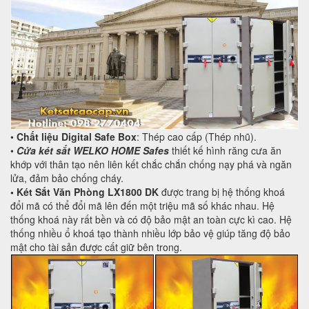
•
Chất liệu Digital Safe Box
: Thép cao cấp (Thép nhũ).
•
Cửa két sắt WELKO HOME Safes
thiết kế hình răng cưa ăn
khớp với thân tạo nên liên kết chắc chắn chống nạy phá và ngăn
lửa, đảm bảo chống cháy.
•
Két Sắt Văn Phòng LX1800 DK
được trang bị hệ thống khoá
đổi mã có thể đổi mã lên đến một triệu mã số khác nhau. Hệ
thống khoá này rất bền và có độ bảo mật an toàn cực kì cao. Hệ
thống nhiều ổ khoá tạo thành nhiều lớp bảo vệ giúp tăng độ bảo
mật cho tài sản được cất giữ bên trong.