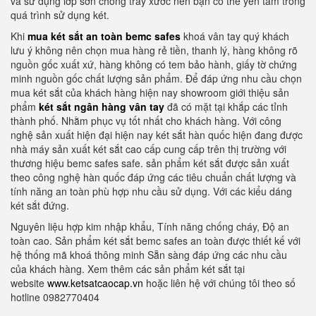
và sử dụng lớp sơn chống trầy xước nên bạn có thể yên tâm trong
quá trình sử dụng két.
Khi
mua két sắt an toàn bemc safes
khoá vân tay quý khách
lưu ý không nên chọn mua hàng rẻ tiền, thanh lý, hàng không rõ
nguồn gốc xuất xứ, hàng không có tem bảo hành, giấy tờ chứng
minh nguồn gốc chất lượng sản phẩm. Để đáp ứng nhu cầu chọn
mua két sắt của khách hàng hiện nay showroom giới thiệu sản
phẩm
két sắt ngân hàng vân tay
đã có mặt tại khắp các tỉnh
thành phố. Nhằm phục vụ tốt nhất cho khách hàng. Với công
nghệ sản xuất hiện đại hiện nay két sắt hàn quốc hiện đang được
nhà máy sản xuất két sắt cao cấp cung cấp trên thị trường với
thương hiệu bemc safes safe. sản phẩm két sắt được sản xuất
theo công nghệ hàn quốc đáp ứng các tiêu chuẩn chất lượng và
tính năng an toàn phù hợp nhu cầu sử dụng. Với các kiểu dáng
két sắt đứng.
Nguyên liệu hợp kim nhập khẩu, Tính năng chống cháy, Độ an
toàn cao. Sản phẩm két sắt bemc safes an toàn được thiết kế với
hệ thống mã khoá thông minh Sẵn sàng đáp ứng các nhu cầu
của khách hàng. Xem thêm các sản phẩm két sắt tại
website
www.ketsatcaocap.vn
hoặc liên hệ với chúng tôi theo số
hotline 0982770404