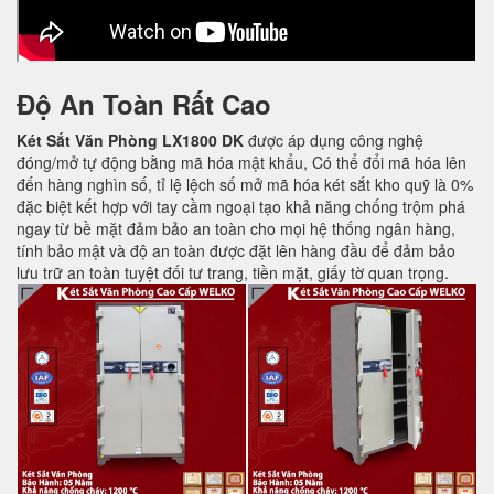
Độ An Toàn Rất Cao
Két Sắt Văn Phòng LX1800 DK
được áp dụng công nghệ
đóng/mở tự động bằng mã hóa mật khẩu, Có thể đổi mã hóa lên
đến hàng nghìn số, tỉ lệ lệch số mở mã hóa két sắt kho quỹ là 0%
đặc biệt kết hợp với tay cầm ngoại tạo khả năng chống trộm phá
ngay từ bề mặt đảm bảo an toàn cho mọi hệ thống ngân hàng,
tính bảo mật và độ an toàn được đặt lên hàng đầu để đảm bảo
lưu trữ an toàn tuyệt đối tư trang, tiền mặt, giấy tờ quan trọng.