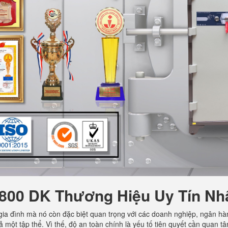
1800 DK
Thương Hiệu Uy Tín Nhấ
 gia đình mà nó còn đặc biệt quan trọng với các doanh nghiệp, ngân hàng
ả một tập thể. Vì thế, độ an toàn chính là yếu tố tiên quyết cần quan