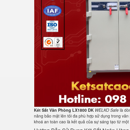
Két Sắt Văn Phòng LX1800 DK
WELKO Safe
là dò
năng bảo mật lên tối đa phù hợp sử dụng trong văn 
khoá an toàn cao là kết quả của sự sáng tạo từ một
Hướng Dẫn Sử Dụng Két Sắt Ngân Hàng