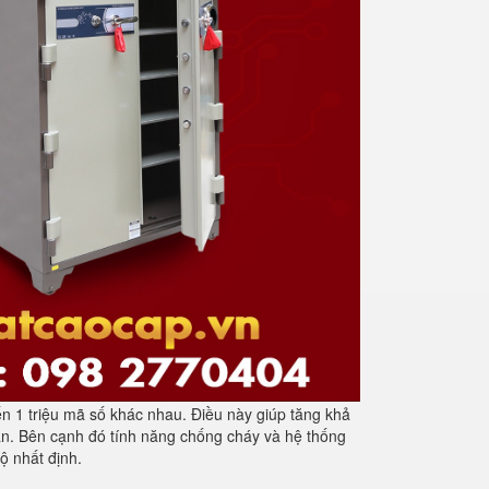
n 1 triệu mã số khác nhau. Điều này giúp tăng khả
oàn. Bên cạnh đó tính năng chống cháy và hệ thống
ộ nhất định.