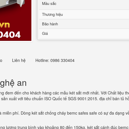
Mầu sắc
Thương hiệu
Bảo hành
Giá
eo
Liên hệ
Hotline: 0986 330404
nghệ an
ong đem đến cho khách hàng các mẫu két sắt mới nhất. Với Chất liệu th
sản xuất với tiêu chuẩn ISO Quốc tế SGS 9001:2015. địa chỉ bán tủ 
à miễn phí. Dòng két sắt chống cháy bemc safes safe có sự đa dạng v
rọng lượng trung bình vào khoảng 80 đến 150kg. két sắt cánh đúc bem