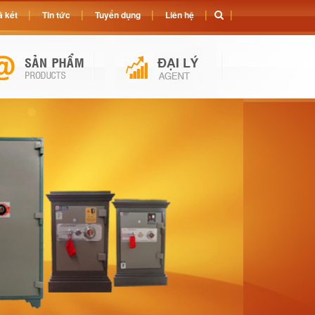
 két
Tin tức
Tuyển dụng
Liên hệ