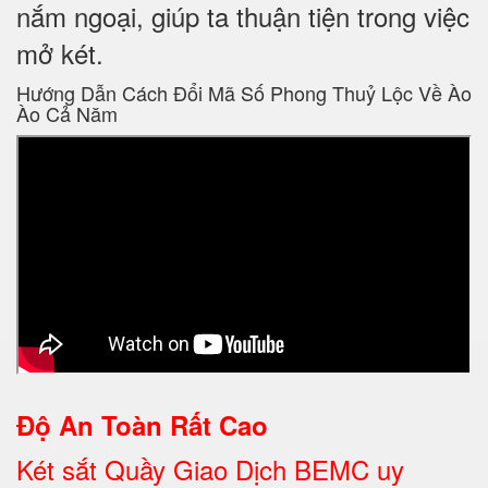
nắm ngoại, giúp ta thuận tiện trong việc
mở két.
Hướng Dẫn Cách Đổi Mã Số Phong Thuỷ Lộc Về Ào
Ào Cả Năm
Độ An Toàn Rất Cao
Két sắt Quầy Giao Dịch BEMC uy