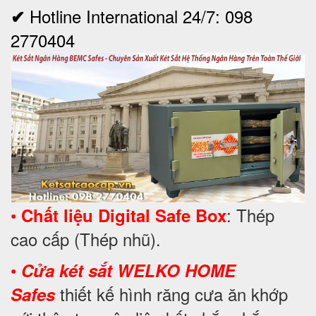
Hotline International 24/7: 098
✔
2770404
•
: Thép
Chất liệu Digital Safe Box
cao cấp (Thép nhũ).
•
Cửa két sắt WELKO HOME
thiết kế hình răng cưa ăn khớp
Safes