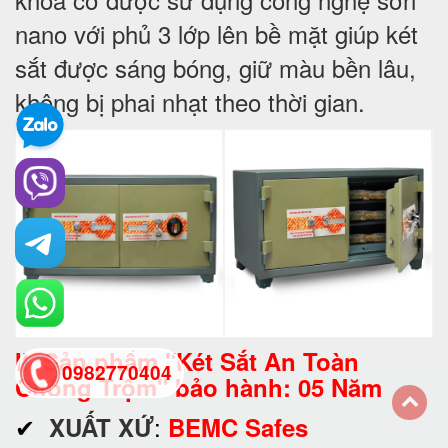
nano với phủ 3 lớp lên bề mặt giúp két
sắt được sáng bóng, giữ màu bền lâu,
không bị phai nhạt theo thời gian.
II. Sản phẩm "Két Sắt An Toàn
0982770404
Chống Trộm" bảo hành: 05 Năm
✔
:
XUẤT XỨ
BEMC Safes
back