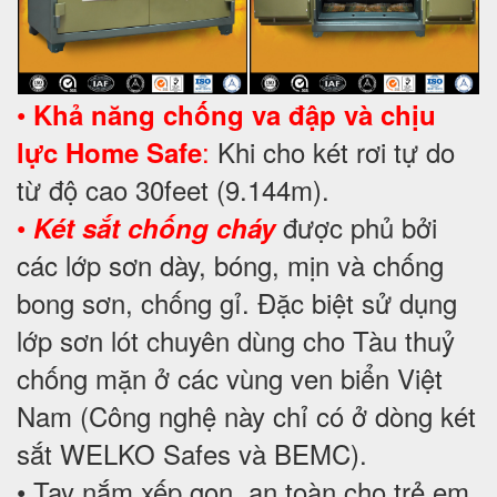
•
Khả năng chống va đập và chịu
:
Khi cho két rơi tự do
lực Home Safe
từ độ cao 30feet (9.144m).
•
được phủ bởi
Két sắt chống cháy
các lớp sơn dày, bóng, mịn và chống
bong sơn, chống gỉ. Đặc biệt sử dụng
lớp sơn lót chuyên dùng cho Tàu thuỷ
chống mặn ở các vùng ven biển Việt
Nam (Công nghệ này chỉ có ở dòng két
sắt WELKO Safes và BEMC).
• Tay nắm xếp gọn, an toàn cho trẻ em.