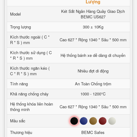
Lượng
Két Sắt Ngân Hàng Quầy Giao Dịch
Model
BEMC US627
Trọng lượng
300 ± 10Kg
Kích thước ngoài ( C *
Cao 627 * Rộng 1340 * Sâu * 500 mm
R * S ) mm
Kích thước sử dụng ( C
Hệ thống bánh xe dễ dàng di chuyển
* R * S ) mm
Kích thước ngăn kéo (
Nhiều đợt di động
C * R * S ) mm
Tính năng
An Toàn Chống trộm
Khả năng chống cháy
1000 - 1200°C
Hệ thống khóa liên hoàn
Cao 627 * Rộng 1340 * Sâu * 500 mm
thông minh
Đen
Xanh
Nâu
Đỏ
Trắng
Mầu sắc
Thương hiệu
BEMC Safes