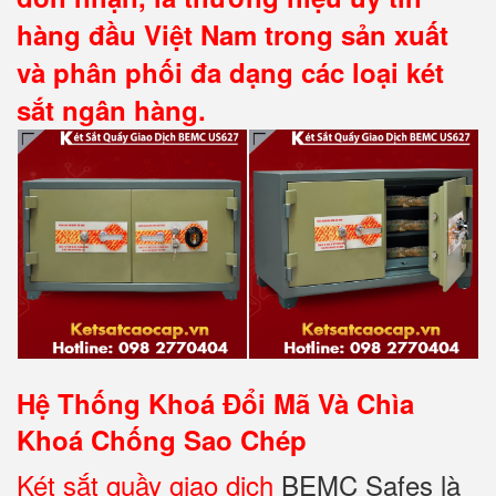
hàng đầu Việt Nam trong sản xuất
và phân phối đa dạng các loại két
sắt ngân hàng.
Hệ Thống Khoá Đổi Mã Và Chìa
Khoá Chống Sao Chép
K
ét sắt quầy giao dich
BEMC Safes là