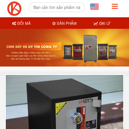
ĐỔI MÃ
SẢN PHẨM
ĐẠI LÝ