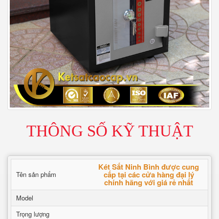
THÔNG SỐ KỸ THUẬT
Két Sắt Ninh Bình được cung
cấp tại các cửa hàng đại lý
Tên sản phẩm
chính hãng với giá rẻ nhất
Model
Trọng lượng