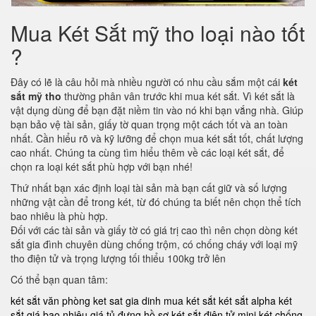
Mua Két Sắt mỹ tho loại nào tốt
?
Đây có lẽ là câu hỏi mà nhiều người có nhu cầu sắm một cái
két
sắt mỹ tho
thường phân vân trước khi mua két sắt. Vì két sắt là
vật dụng dùng để bạn đặt niềm tin vào nó khi bạn vắng nhà. Giúp
bạn bảo vệ tài sản, giấy tờ quan trọng một cách tốt và an toàn
nhất. Cần hiểu rõ và kỹ lưỡng để chọn mua két sắt tốt, chất lượng
cao nhất. Chúng ta cùng tìm hiểu thêm về các loại két sắt, để
chọn ra loại két sắt phù hợp với bạn nhé!
Thứ nhất bạn xác định loại tài sản mà bạn cất giữ và số lượng
những vật cần để trong két, từ đó chúng ta biết nên chọn thể tích
bao nhiêu là phù hợp.
Đối với các tài sản và giấy tờ có giá trị cao thì nên chọn dòng két
sắt gia đình chuyên dùng chống trộm, có chống cháy với loại mỹ
tho điện tử và trọng lượng tối thiểu 100kg trở lên
Có thể bạn quan tâm:
két sắt văn phòng
ket sat gia dinh
mua két sắt
két sắt alpha
két
sắt giá bao nhiêu
giá tủ đựng hồ sơ
két sắt điện tử mini
két chống