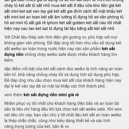
cháy
tủ két sắt
tủ sắt nhỏ
mua két sắt ở đâu
cửa kho tiền
giá két
sắt mini
ket sat van tay
giá két sắt gia đình
cách đổ mật khẩu két
sắt mini
ket an toan
két sắt âm tường
tủ đựng hồ sơ văn phòng
tủ
hồ sơ mini
tủ sắt giá rẻ tphcm
két sắt golden
két sắt nào tốt nhất
hiện nay
cau tao ket sat
tủ đựng tài liệu bằng sắt
két sắt nhỏ
Với Chất liệu thép sơn tĩnh điện ghi gương vv, phù hợp với mọi
không gian văn phòng. Để đáp ứng tốt hơn nhu cầu sử dụng két
sắt welko an toàn trong nước hiện nay các sản phẩm
két sắt
đựng tiền
chống cháy welko safe được nhiều khách hàng tìm
kiếm.
đặc điểm nổi bật của két sắt cánh đúc welko là tính năng an toàn
bền bỉ. khả năng chống cháy tốt và dung tích sử dụng phù hợp.
Để đáp ứng nhu cầu chọn mua két sắt của khách hàng hiện nay
đại lý két vân tay đã có mặt tại khắp các tỉnh thành phố.
xem thêm
két sắt đựng tiền mini giá rẻ
Nhằm phục vụ tốt nhất cho khách hàng.Việc bảo vệ an toàn tài
sản là tiêu chí hàng đầu khi lựa chọn két sắt welko safe. Khi xem
xét tiêu chí này, bạn cần chú ý tới chất liệu két sắt an toàn welko
là thép chắc chắc, cũng như kiểu dáng thiết kế và các tính
năng,trọng lượng của két, bản lề vv.