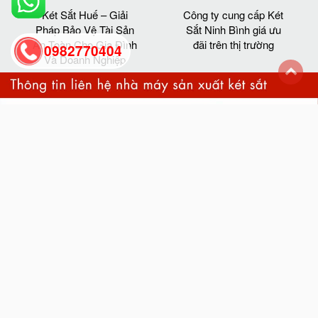
Két Sắt Huế – Giải
Công ty cung cấp Két
Pháp Bảo Vệ Tài Sản
Sắt Ninh Bình giá ưu
An Toàn Cho Gia Đình
đãi trên thị trường
0982770404
Và Doanh Nghiệp
back
to
top