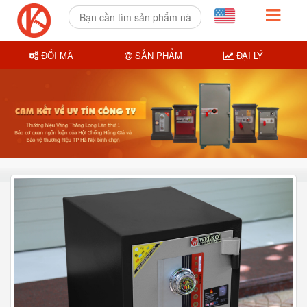
ĐỔI MÃ
SẢN PHẨM
ĐẠI LÝ