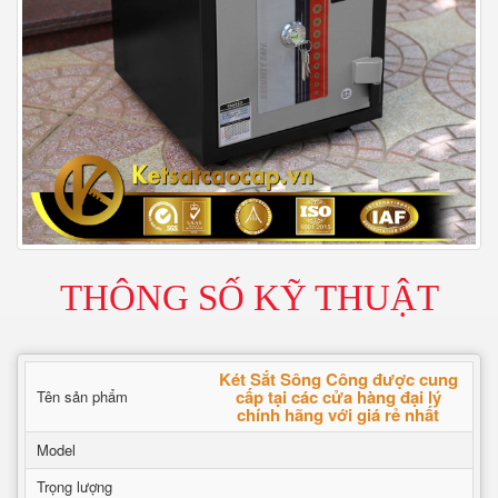
THÔNG SỐ KỸ THUẬT
Két Sắt Sông Công được cung
cấp tại các cửa hàng đại lý
Tên sản phẩm
chính hãng với giá rẻ nhất
Model
Trọng lượng