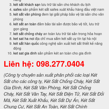
két sắt khách sạn
lưu trữ tài sản cho khách du lịch
safes
sản phẩm két sắt safes xuât khẩu hàng đầu việt nam
két sắt văn phòng
đem lại giải pháp bảo vệ tài sản cho văn
phòng
két sắt an toàn
đảm bảo tài sản được bảo vệ tốt, lưu trữ
gọn gàng
két sắt chống cháy
an toàn lưu trữ tài sản trong hỏa hoạn
ket sat ha noi
địa chỉ mua sắm két sắt uy tín tại hà nội
két sắt hàn quốc
công nghệ sản xuất két sắt thiết kế năng
động
ket sat gia dinh
sản phẩm két an toàn cho gia đình
Liên hệ: 098.277.0404
(Công ty chuyên sản xuất phân phối các loại Két
Sắt cho các công ty, Két Sắt Chống Cháy, Két Sắt
Gia Đình, Két Sắt Văn Phòng, Két Sắt Chống
Cháy, Két Sắt Vân Tay, Két Sắt Điện Tử, Két Sắt Đổi
Mã, Két Sắt Xuất Khẩu, Két Sắt Dự Án, Két Sắt
Chung Cư, Két Sắt An Toàn, Két Sắt Chính