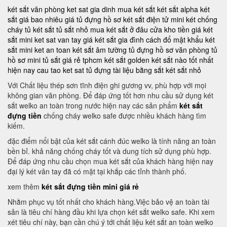
két sắt văn phòng
ket sat gia dinh
mua két sắt
két sắt alpha
két
sắt giá bao nhiêu
giá tủ đựng hồ sơ
két sắt điện tử mini
két chống
cháy
tủ két sắt
tủ sắt nhỏ
mua két sắt ở đâu
cửa kho tiền
giá két
sắt mini
ket sat van tay
giá két sắt gia đình
cách đổ mật khẩu két
sắt mini
ket an toan
két sắt âm tường
tủ đựng hồ sơ văn phòng
tủ
hồ sơ mini
tủ sắt giá rẻ tphcm
két sắt golden
két sắt nào tốt nhất
hiện nay
cau tao ket sat
tủ đựng tài liệu bằng sắt
két sắt nhỏ
Với Chất liệu thép sơn tĩnh điện ghi gương vv, phù hợp với mọi
không gian văn phòng. Để đáp ứng tốt hơn nhu cầu sử dụng két
sắt welko an toàn trong nước hiện nay các sản phẩm
két sắt
đựng tiền
chống cháy welko safe được nhiều khách hàng tìm
kiếm.
đặc điểm nổi bật của két sắt cánh đúc welko là tính năng an toàn
bền bỉ. khả năng chống cháy tốt và dung tích sử dụng phù hợp.
Để đáp ứng nhu cầu chọn mua két sắt của khách hàng hiện nay
đại lý két vân tay đã có mặt tại khắp các tỉnh thành phố.
xem thêm
két sắt đựng tiền mini giá rẻ
Nhằm phục vụ tốt nhất cho khách hàng.Việc bảo vệ an toàn tài
sản là tiêu chí hàng đầu khi lựa chọn két sắt welko safe. Khi xem
xét tiêu chí này, bạn cần chú ý tới chất liệu két sắt an toàn welko