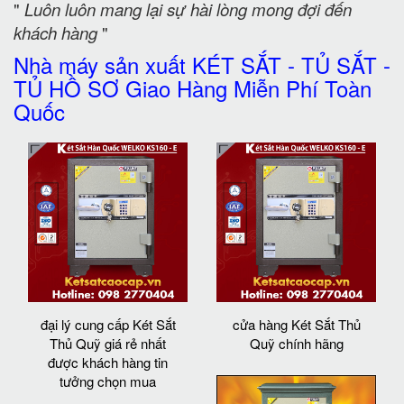
"
Luôn luôn mang lại sự hài lòng mong đợi đến
khách hàng
"
Nhà máy sản xuất KÉT SẮT - TỦ SẮT -
TỦ HỒ SƠ Giao Hàng Miễn Phí Toàn
Quốc
đại lý cung cấp Két Sắt
cửa hàng Két Sắt Thủ
Thủ Quỹ giá rẻ nhất
Quỹ chính hãng
được khách hàng tin
tưởng chọn mua