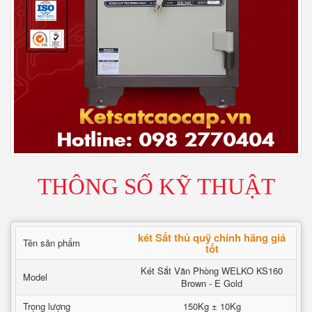
THÔNG SỐ KỸ THUẬT
két Sắt thủ quỹ chính hãng giá
Tên sản phẩm
tốt
Két Sắt Văn Phòng WELKO KS160
Model
Brown - E Gold
Trọng lượng
150Kg ± 10Kg