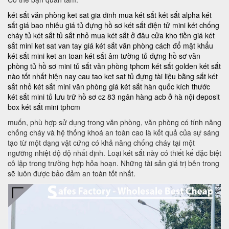
két sắt văn phòng
ket sat gia dinh
mua két sắt
két sắt alpha
két
sắt giá bao nhiêu
giá tủ đựng hồ sơ
két sắt điện tử mini
két chống
cháy
tủ két sắt
tủ sắt nhỏ
mua két sắt ở đâu
cửa kho tiền
giá két
sắt mini
ket sat van tay
giá két sắt văn phòng
cách đổ mật khẩu
két sắt mini
ket an toan
két sắt âm tường
tủ đựng hồ sơ văn
phòng
tủ hồ sơ mini
tủ sắt văn phòng tphcm
két sắt golden
két sắt
nào tốt nhất hiện nay
cau tao ket sat
tủ đựng tài liệu bằng sắt
két
sắt nhỏ
két sắt mini văn phòng
giá két sắt hàn quốc
kích thước
két sắt mini
tủ lưu trữ hồ sơ
cz 83
ngân hàng acb ở hà nội
deposit
box
két sắt mini tphcm
muốn, phù hợp sử dụng trong văn phòng, văn phòng có tính năng
chống cháy và hệ thống khoá an toàn cao là kết quả của sự sáng
tạo từ một dạng vật cứng có khả năng chống cháy tại một
ngưỡng nhiệt độ độ nhất định. Loại két sắt này có thiết kế đặc biệt
cô lập trong trường hợp hỏa hoạn. Những tài sản giá trị bên trong
sẽ luôn được bảo đảm an toàn tốt nhất.