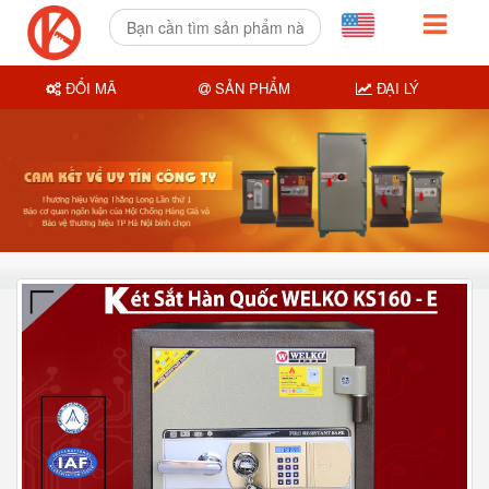
ĐỔI MÃ
SẢN PHẨM
ĐẠI LÝ