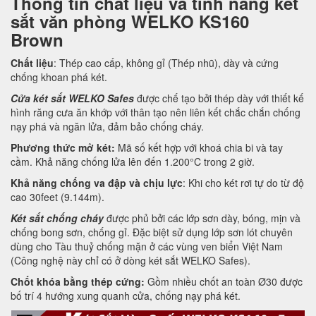
Thông tin chất liệu và tính năng két
sắt văn phòng WELKO KS160
Brown
Chất liệu
: Thép cao cấp, không gỉ (Thép nhũ), dày và cứng
chống khoan phá két.
Cửa két sắt WELKO Safes
được chế tạo bởi thép dày với thiết kế
hình răng cưa ăn khớp với thân tạo nên liên kết chắc chắn chống
nạy phá và ngăn lửa, đảm bảo chống cháy.
Phương thức mở két:
Mã số kết hợp với khoá chia bi và tay
cầm. Khả năng chống lửa lên đến 1.200°C trong 2 giờ.
Khả năng chống va đập và chịu lực
: Khi cho két rơi tự do từ độ
cao 30feet (9.144m).
Két sắt chống cháy
được phủ bởi các lớp sơn dày, bóng, mịn và
chống bong sơn, chống gỉ. Đặc biệt sử dụng lớp sơn lót chuyên
dùng cho Tàu thuỷ chống mặn ở các vùng ven biển Việt Nam
(Công nghệ này chỉ có ở dòng két sắt WELKO Safes).
Chốt khóa bằng thép cứng:
Gồm nhiều chốt an toàn Ø30 được
bố trí 4 hướng xung quanh cửa, chống nạy phá két.