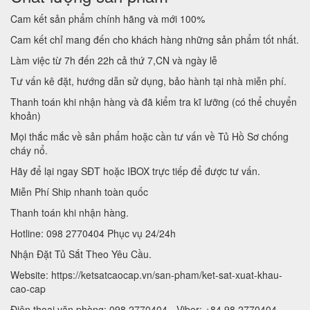
Cam kết sản phẩm chính hãng và mới 100%
Cam kết chỉ mang đến cho khách hàng những sản phẩm tốt nhất.
Làm việc từ 7h đến 22h cả thứ 7,CN và ngày lễ
Tư vấn kê đặt, hướng dẫn sử dụng, bảo hành tại nhà miễn phí.
Thanh toán khi nhận hàng và đã kiểm tra kĩ lưỡng (có thể chuyển
khoản)
Mọi thắc mắc về sản phẩm hoặc cần tư vấn về Tủ Hồ Sơ chống
cháy nổ.
Hãy để lại ngay SĐT hoặc IBOX trực tiếp để được tư vấn.
Miễn Phí Ship nhanh toàn quốc
Thanh toán khi nhận hàng.
Hotline: 098 2770404 Phục vụ 24/24h
Nhận Đặt Tủ Sắt Theo Yêu Cầu.
Website: https://ketsatcaocap.vn/san-pham/ket-sat-xuat-khau-
cao-cap
Điện thoại văn phòng: 098 2770404 - Viber: +84 98 2770404 -