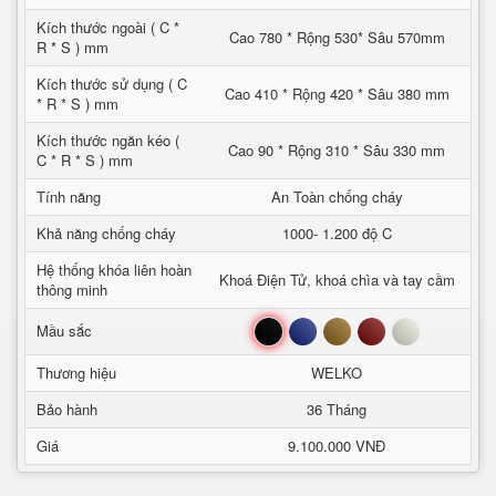
Kích thước ngoài ( C *
Cao 780 * Rộng 530* Sâu 570mm
R * S ) mm
Kích thước sử dụng ( C
Cao 410 * Rộng 420 * Sâu 380 mm
* R * S ) mm
Kích thước ngăn kéo (
Cao 90 * Rộng 310 * Sâu 330 mm
C * R * S ) mm
Tính năng
An Toàn chống cháy
Khả năng chống cháy
1000- 1.200 độ C
Hệ thống khóa liên hoàn
Khoá Điện Tử, khoá chìa và tay cầm
thông minh
Đen
Xanh
Nâu
Đỏ
Trắng
Mầu sắc
Thương hiệu
WELKO
Bảo hành
36 Tháng
Giá
9.100.000 VNĐ