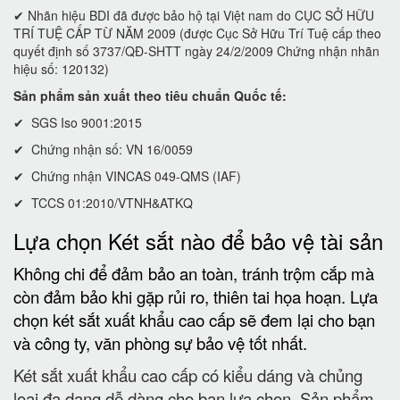
✔ Nhãn hiệu BDI đã được bảo hộ tại Việt nam do CỤC SỞ HỮU
TRÍ TUỆ CẤP TỪ NĂM 2009 (được Cục Sở Hữu Trí Tuệ cấp theo
quyết định số 3737/QĐ-SHTT ngày 24/2/2009 Chứng nhận nhãn
hiệu số: 120132)
Sản phẩm sản xuất theo tiêu chuẩn Quốc tế:
✔ SGS Iso 9001:2015
✔ Chứng nhận số: VN 16/0059
✔ Chứng nhận VINCAS 049-QMS (IAF)
✔ TCCS 01:2010/VTNH&ATKQ
Lựa chọn Két sắt nào để bảo vệ tài sản
Không chi để đảm bảo an toàn, tránh trộm cắp mà
còn đảm bảo khi gặp rủi ro, thiên tai họa hoạn. Lựa
chọn két sắt xuất khẩu cao cấp sẽ đem lại cho bạn
và công ty, văn phòng sự bảo vệ tốt nhất.
Két sắt xuất khẩu cao cấp có kiểu dáng và chủng
loại đa dạng dễ dàng cho bạn lựa chọn. Sản phẩm