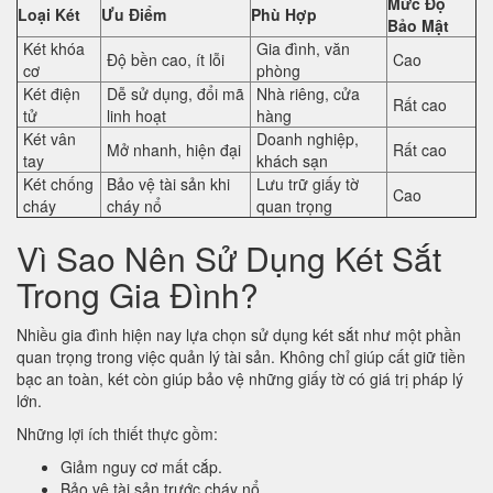
Mức Độ
Loại Két
Ưu Điểm
Phù Hợp
Bảo Mật
Két khóa
Gia đình, văn
Độ bền cao, ít lỗi
Cao
cơ
phòng
Két điện
Dễ sử dụng, đổi mã
Nhà riêng, cửa
Rất cao
tử
linh hoạt
hàng
Két vân
Doanh nghiệp,
Mở nhanh, hiện đại
Rất cao
tay
khách sạn
Két chống
Bảo vệ tài sản khi
Lưu trữ giấy tờ
Cao
cháy
cháy nổ
quan trọng
Vì Sao Nên Sử Dụng Két Sắt
Trong Gia Đình?
Nhiều gia đình hiện nay lựa chọn sử dụng két sắt như một phần
quan trọng trong việc quản lý tài sản. Không chỉ giúp cất giữ tiền
bạc an toàn, két còn giúp bảo vệ những giấy tờ có giá trị pháp lý
lớn.
Những lợi ích thiết thực gồm:
Giảm nguy cơ mất cắp.
Bảo vệ tài sản trước cháy nổ.