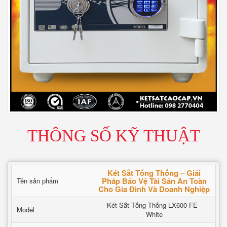
THÔNG SỐ KỸ THUẬT
Két Sắt Tổng Thống – Giải
Pháp Bảo Vệ Tài Sản An Toàn
Tên sản phẩm
Cho Gia Đình Và Doanh Nghiệp
Két Sắt Tổng Thống LX600 FE -
Model
White