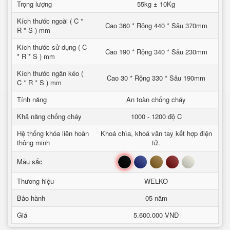
Trọng lượng
55kg ± 10Kg
Kích thước ngoài ( C *
Cao 360 * Rộng 440 * Sâu 370mm
R * S ) mm
Kích thước sử dụng ( C
Cao 190 * Rộng 340 * Sâu 230mm
* R * S ) mm
Kích thước ngăn kéo (
Cao 30 * Rộng 330 * Sâu 190mm
C * R * S ) mm
Tính năng
An toàn chống cháy
Khả năng chống cháy
1000 - 1200 độ C
Hệ thống khóa liên hoàn
Khoá chìa, khoá vân tay kết hợp điện
thông minh
tử.
Đen
Xanh
Nâu
Đỏ
Trắng
Mầu sắc
Thương hiệu
WELKO
Bảo hành
05 năm
Giá
5.600.000 VNĐ