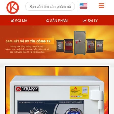
ĐỔI MÃ
SẢN PHẨM
ĐẠI LÝ