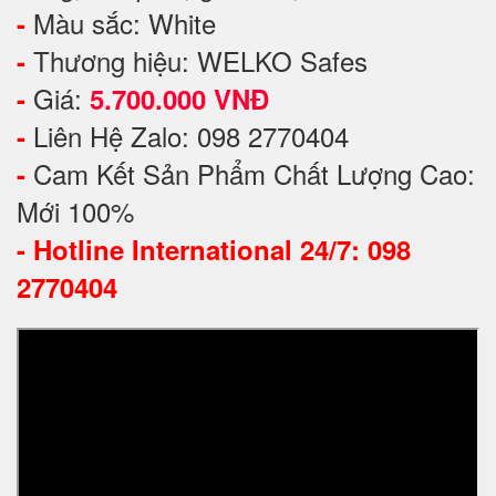
Màu sắc: White
-
Thương hiệu: WELKO Safes
-
Giá:
-
5.700.000 VNĐ
Liên Hệ Zalo: 098 2770404
-
Cam Kết Sản Phẩm Chất Lượng Cao:
-
Mới 100%
-
Hotline International 24/7: 098
2770404