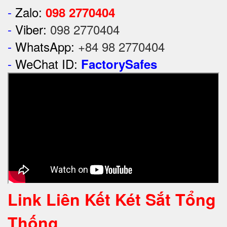
-
Zalo:
098 2770404
-
Viber:
098 2770404
-
WhatsApp:
+84 98 2770404
-
WeChat ID:
FactorySafes
Link Liên Kết Két Sắt Tổng
Thống