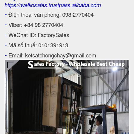
https://welkosafes.trustpass.alibaba.com
-
Điện thoại văn phòng: 098 2770404
-
Viber: +84 98 2770404
-
WeChat ID: FactorySafes
-
Mã số thuế: 0101391913
-
Email: ketsatchongchay@gmail.com