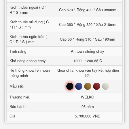
Kích thước ngoài ( C *
Cao 570 * Rộng 420 * Sâu 380mm
R * S ) mm
Kích thước sử dụng ( C
Cao 360 * Rộng 320 * Sâu 210mm
* R * S ) mm
Kích thước ngăn kéo (
Cao 50 * Rộng 310 * Sâu 190mm
C * R * S ) mm
Tính năng
An toàn chống cháy
Khả năng chống cháy
1000 - 1200 độ C
Hệ thống khóa liên hoàn
Khoá chìa, khoá vân tay kết hợp điện
thông minh
tử.
Đen
Xanh
Nâu
Đỏ
Trắng
Mầu sắc
Thương hiệu
WELKO
Bảo hành
05 năm
Giá
5.700.000 VNĐ