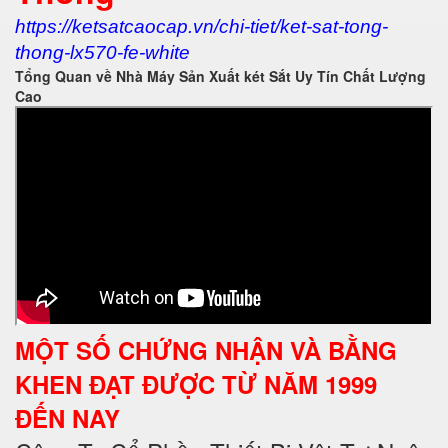
https://ketsatcaocap.vn/chi-tiet/ket-sat-tong-
thong-lx570-fe-white
Tổng Quan về Nhà Máy Sản Xuất két Sắt Uy Tín Chất Lượng
Cao
MỘT SỐ CHỨNG NHẬN VÀ BẰNG
KHEN ĐẠT ĐƯỢC TỪ NĂM 1999
ĐẾN NAY