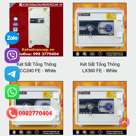
Két Sắt Tổng Thống
Két Sắt Tổng Thống
KCC240 FE - White
LX360 FE - White
0982770404
back