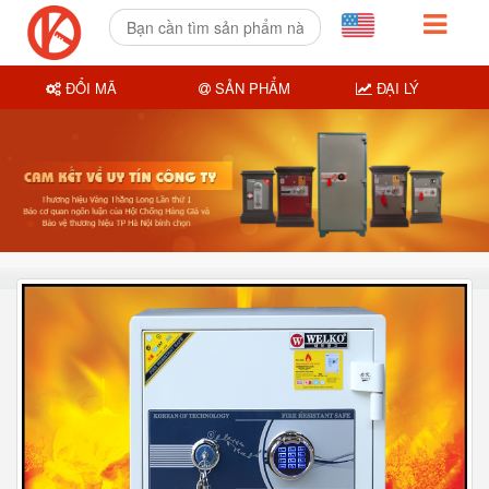
ĐỔI MÃ
SẢN PHẨM
ĐẠI LÝ