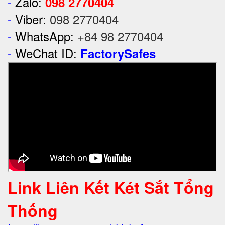
-
Zalo:
098 2770404
-
Viber:
098 2770404
-
WhatsApp:
+84 98 2770404
-
WeChat ID:
FactorySafes
Link Liên Kết Két Sắt Tổng
Thống