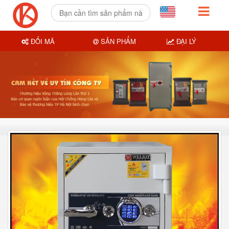
ĐỔI MÃ
SẢN PHẨM
ĐẠI LÝ