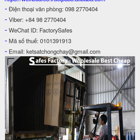
-
Điện thoại văn phòng: 098 2770404
-
Viber: +84 98 2770404
-
WeChat ID: FactorySafes
-
Mã số thuế: 0101391913
-
Email: ketsatchongchay@gmail.com