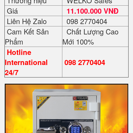
Thương hiệu
WELKO Safes
Giá
11.100.000 VNĐ
Liên Hệ Zalo
098 2770404
Cam Kết Sản
Chất Lượng Cao
Phẩm
Mới 100%
Hotline
International
098 2770404
24/7