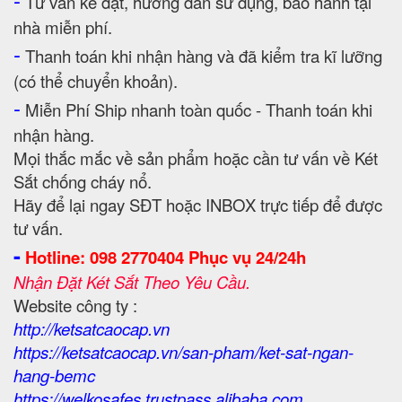
Tư vấn kê đặt, hướng dẫn sử dụng, bảo hành tại
nhà miễn phí.
-
Thanh toán khi nhận hàng và đã kiểm tra kĩ lưỡng
(có thể chuyển khoản).
-
Miễn Phí Ship nhanh toàn quốc - Thanh toán khi
nhận hàng.
Mọi thắc mắc về sản phẩm hoặc cần tư vấn về Két
Sắt chống cháy nổ.
Hãy để lại ngay SĐT hoặc INBOX trực tiếp để được
tư vấn.
-
Hotline: 098 2770404 Phục vụ 24/24h
Nhận Đặt Két Sắt Theo Yêu Cầu.
Website công ty :
http://ketsatcaocap.vn
https://ketsatcaocap.vn/san-pham/ket-sat-ngan-
hang-bemc
https://welkosafes.trustpass.alibaba.com