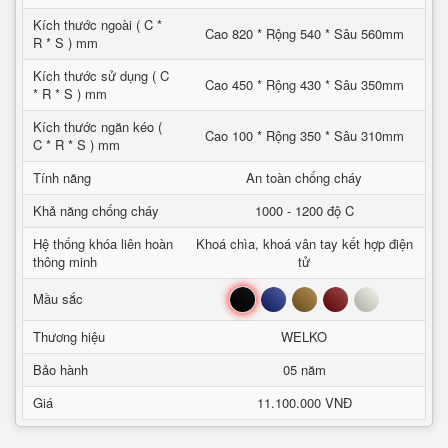
Kích thước ngoài ( C *
Cao 820 * Rộng 540 * Sâu 560mm
R * S ) mm
Kích thước sử dụng ( C
Cao 450 * Rộng 430 * Sâu 350mm
* R * S ) mm
Kích thước ngăn kéo (
Cao 100 * Rộng 350 * Sâu 310mm
C * R * S ) mm
Tính năng
An toàn chống cháy
Khả năng chống cháy
1000 - 1200 độ C
Hệ thống khóa liên hoàn
Khoá chìa, khoá vân tay kết hợp điện
thông minh
tử
Đen
Xanh
Nâu
Đỏ
Trắng
Mầu sắc
Thương hiệu
WELKO
Bảo hành
05 năm
Giá
11.100.000 VNĐ