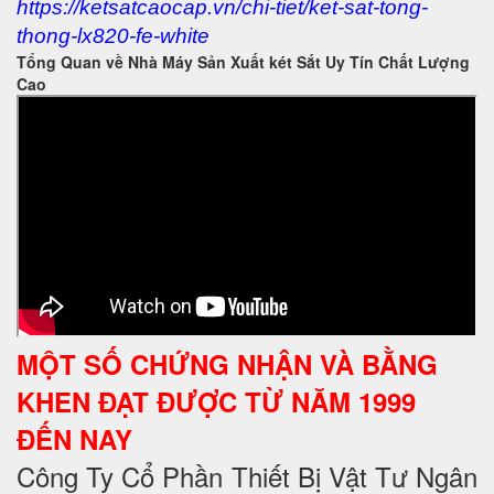
https://ketsatcaocap.vn/chi-tiet/ket-sat-tong-
thong-lx820-fe-white
Tổng Quan về Nhà Máy Sản Xuất két Sắt Uy Tín Chất Lượng
Cao
MỘT SỐ CHỨNG NHẬN VÀ BẰNG
KHEN ĐẠT ĐƯỢC TỪ NĂM 1999
ĐẾN NAY
Công Ty Cổ Phần Thiết Bị Vật Tư Ngân