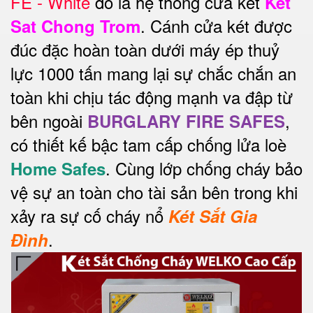
FE - White
đó là hệ thống cửa két
Ket
. Cánh cửa két được
Sat Chong Trom
đúc đặc hoàn toàn dưới máy ép thuỷ
lực 1000 tấn mang lại sự chắc chắn an
toàn khi chịu tác động mạnh va đập từ
bên ngoài
,
BURGLARY FIRE SAFES
có thiết kế bậc tam cấp chống lửa loè
. Cùng lớp chống cháy bảo
Home Safes
vệ sự an toàn cho tài sản bên trong khi
xảy ra sự cố cháy nổ
Két Sắt Gia
.
Đình