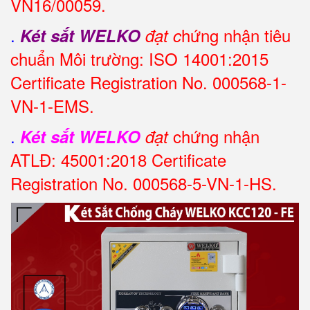
VN16/00059.
.
hứng nhận tiêu
Két sắt WELKO
đạt c
chuẩn Môi trường: ISO 14001:2015
Certificate Registration No. 000568-1-
VN-1-EMS.
.
chứng nhận
Két sắt WELKO
đạt
ATLĐ: 45001:2018 Certificate
Registration No. 000568-5-VN-1-HS.