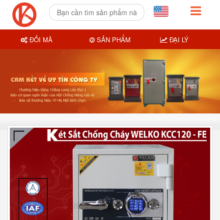
ĐỔI MÃ
SẢN PHẨM
ĐẠI LÝ