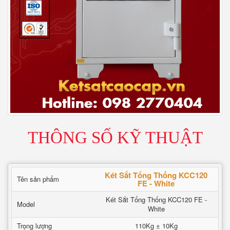
THÔNG SỐ KỸ THUẬT
Két Sắt Tổng Thống KCC120
Tên sản phẩm
FE - White
Két Sắt Tổng Thống KCC120 FE -
Model
White
Trọng lượng
110Kg ± 10Kg