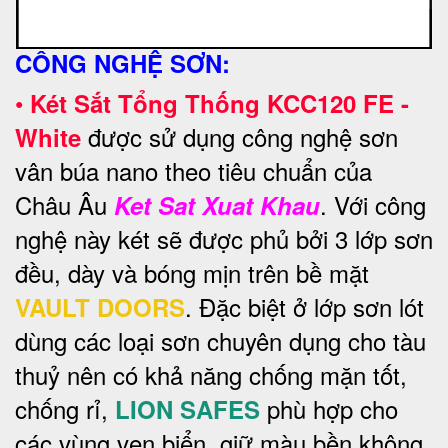
CÔNG NGHỆ SƠN:
•
Két Sắt Tổng Thống KCC120 FE -
được sử dụng công nghệ sơn
White
vân búa nano theo tiêu chuẩn của
Châu Âu
. Với công
Ket Sat Xuat Khau
nghệ này két sẽ được phủ bởi 3 lớp sơn
đều, dày và bóng mịn trên bề mặt
. Đặc biệt ở lớp sơn lót
VAULT DOORS
dùng các loại sơn chuyên dụng cho tàu
thuỷ nên có khả năng chống mặn tốt,
chống rỉ,
phù hợp cho
LION SAFES
các vùng ven biển, giữ màu bền không