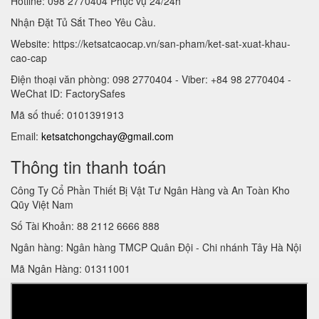
Hotline: 098 2770404 Phục vụ 24/24h
Nhận Đặt Tủ Sắt Theo Yêu Cầu.
Website: https://ketsatcaocap.vn/san-pham/ket-sat-xuat-khau-
cao-cap
Điện thoại văn phòng: 098 2770404 - Viber: +84 98 2770404 -
WeChat ID: FactorySafes
Mã số thuế: 0101391913
Email:
ketsatchongchay@gmail.com
Thông tin thanh toán
Công Ty Cổ Phần Thiết Bị Vật Tư Ngân Hàng và An Toàn Kho
Qũy Việt Nam
Số Tài Khoản: 88 2112 6666 888
Ngân hàng: Ngân hàng TMCP Quân Đội - Chi nhánh Tây Hà Nội
Mã Ngân Hàng: 01311001