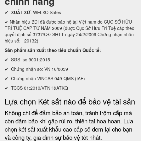
chính hãng
✔
XUẤT XỨ
: WELKO Safes
✔ Nhãn hiệu BDI đã được bảo hộ tại Việt nam do CỤC SỞ HỮU
TRÍ TUỆ CẤP TỪ NĂM 2009 (được Cục Sở Hữu Trí Tuệ cấp theo
quyết định số 3737/QĐ-SHTT ngày 24/2/2009 Chứng nhận nhãn
hiệu số: 120132)
Sản phẩm sản xuất theo tiêu chuẩn Quốc tế:
✔ SGS Iso 9001:2015
✔ Chứng nhận số: VN 16/0059
✔ Chứng nhận VINCAS 049-QMS (IAF)
✔ TCCS 01:2010/VTNH&ATKQ
Lựa chọn Két sắt nào để bảo vệ tài sản
Không chi để đảm bảo an toàn, tránh trộm cắp mà
còn đảm bảo khi gặp rủi ro, thiên tai họa hoạn. Lựa
chọn két sắt xuất khẩu cao cấp sẽ đem lại cho bạn
và công ty, gia đình sự bảo vệ tốt nhất.