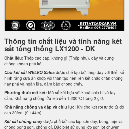
Thông tin chất liệu và tính năng két
sắt tổng thống LX1200 - DK
Chất liệu
: Thép cao cấp, không gỉ (Thép nhũ), dày và cứng
chống khoan phá két.
Cửa két sắt WELKO Safes
được chế tạo bởi thép dày với thiết kế
hình răng cưa ăn khớp với thân tạo nên liên kết chắc chắn chống
nạy phá và ngăn lửa, đảm bảo chống cháy.
Phương thức mở két:
Mã số kết hợp với khoá chia bi và tay
cầm. Khả năng chống lửa lên đến 1.200°C trong 2 giờ.
Khả năng chống va đập và chịu lực
: Khi cho két rơi tự do từ độ
cao 30feet (9.144m).
Két sắt chống cháy
được phủ bởi các lớp sơn dày, bóng, mịn và
chống bong sơn, chống gỉ. Đặc biệt sử dụng lớp sơn lót chuyên