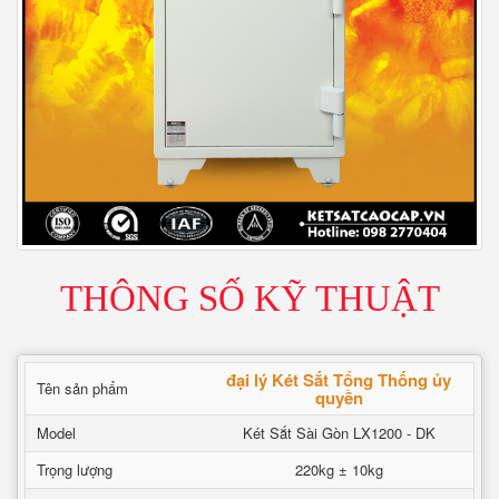
THÔNG SỐ KỸ THUẬT
đại lý Két Sắt Tổng Thống ủy
Tên sản phẩm
quyền
Model
Két Sắt Sài Gòn LX1200 - DK
Trọng lượng
220kg ± 10kg