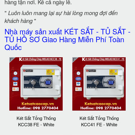
hàng tận nơi. Kể cả ngày lễ.
"
Luôn luôn mang lại sự hài lòng mong đợi đến
khách hàng
"
Nhà máy sản xuất KÉT SẮT - TỦ SẮT -
TỦ HỒ SƠ Giao Hàng Miễn Phí Toàn
Quốc
Két Sắt Tổng Thống
Két Sắt Tổng Thống
KCC38 FE - White
KCC41 FE - White