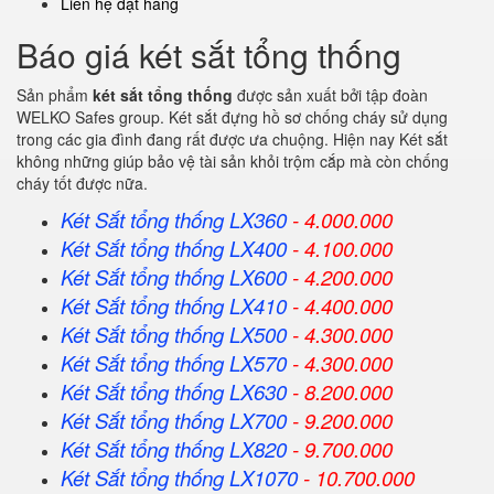
Liên hệ đặt hàng
Báo giá két sắt tổng thống
Sản phẩm
két sắt tổng thống
được sản xuất bởi tập đoàn
WELKO Safes group. Két sắt đựng hồ sơ chống cháy sử dụng
trong các gia đình đang rất được ưa chuộng. Hiện nay Két sắt
không những giúp bảo vệ tài sản khỏi trộm cắp mà còn chống
cháy tốt được nữa.
Két Sắt tổng thống LX360
- 4.000.000
Két Sắt
tổng thống
LX400
- 4.100.000
Két Sắt
tổng thống
LX600
- 4.200.000
Két Sắt
tổng thống
LX410
- 4.400.000
Két Sắt
tổng thống
LX500
- 4.300.000
Két Sắt
tổng thống
LX570
- 4.300.000
Két Sắt
tổng thống
LX630
- 8.200.000
Két Sắt
tổng thống
LX700
- 9.200.000
Két Sắt
tổng thống
LX820
- 9.700.000
Két Sắt
tổng thống
LX1070
- 10.700.000