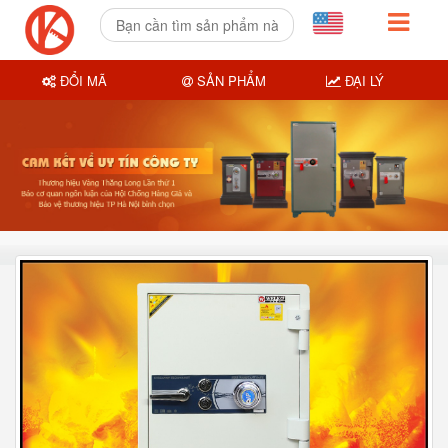
ĐỔI MÃ
SẢN PHẨM
ĐẠI LÝ