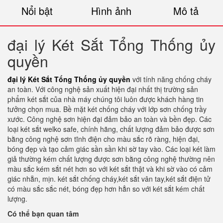
Nổi bật
Hình ảnh
Mô tả
đại lý Két Sắt Tổng Thống ủy
quyền
đại lý Két Sắt Tổng Thống ủy quyền
với tính năng chống cháy
an toàn. Với công nghệ sản xuất hiện đại nhất thị trường sản
phẩm két sắt của nhà máy chúng tôi luôn được khách hàng tin
tưởng chọn mua. Bề mặt két chống cháy với lớp sơn chống trầy
xước. Công nghệ sơn hiện đại đảm bảo an toàn và bền đẹp. Các
loại két sắt welko safe, chính hãng, chất lượng đảm bảo được sơn
bằng công nghệ sơn tĩnh điện cho màu sắc rõ ràng, hiện đại,
bóng đẹp và tạo cảm giác sần sần khi sờ tay vào. Các loại két làm
giả thường kém chất lượng được sơn bằng công nghệ thường nên
màu sắc kém sắt nét hơn so với két sắt thật và khi sờ vào có cảm
giác nhẵn, mịn. két sắt chống cháy,két sắt vân tay,két sắt điện tử
có màu sắc sắc nét, bóng đẹp hơn hẳn so với két sắt kém chất
lượng.
Có thể bạn quan tâm