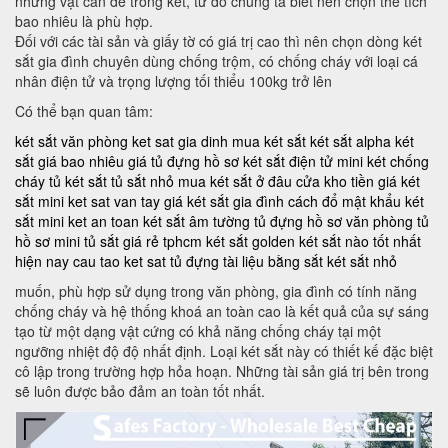
những vật cần để trong két, từ đó chúng ta biết nên chọn thể tích
bao nhiêu là phù hợp.
Đối với các tài sản và giấy tờ có giá trị cao thì nên chọn dòng két
sắt gia đình chuyên dùng chống trộm, có chống cháy với loại cá
nhân điện tử và trọng lượng tối thiểu 100kg trở lên
Có thể bạn quan tâm:
két sắt văn phòng
ket sat gia dinh
mua két sắt
két sắt alpha
két
sắt giá bao nhiêu
giá tủ đựng hồ sơ
két sắt điện tử mini
két chống
cháy
tủ két sắt
tủ sắt nhỏ
mua két sắt ở đâu
cửa kho tiền
giá két
sắt mini
ket sat van tay
giá két sắt gia đình
cách đổ mật khẩu két
sắt mini
ket an toan
két sắt âm tường
tủ đựng hồ sơ văn phòng
tủ
hồ sơ mini
tủ sắt giá rẻ tphcm
két sắt golden
két sắt nào tốt nhất
hiện nay
cau tao ket sat
tủ đựng tài liệu bằng sắt
két sắt nhỏ
muốn, phù hợp sử dụng trong văn phòng, gia đình có tính năng
chống cháy và hệ thống khoá an toàn cao là kết quả của sự sáng
tạo từ một dạng vật cứng có khả năng chống cháy tại một
ngưỡng nhiệt độ độ nhất định. Loại két sắt này có thiết kế đặc biệt
cô lập trong trường hợp hỏa hoạn. Những tài sản giá trị bên trong
sẽ luôn được bảo đảm an toàn tốt nhất.