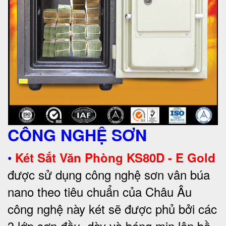
CÔNG NGHỆ SƠN
•
Két Sắt Văn Phòng KS80D - E Gold
được sử dụng công nghệ sơn vân búa
nano theo tiêu chuẩn của Châu Âu
công nghệ này két sẽ được phủ bởi các
3 lớp sơn đều, dày và bóng mịn lên bề