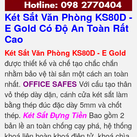
Két Sắt Văn Phòng KS80D -
E Gold Có Độ An Toàn Rất
Cao
Két Sắt Văn Phòng KS80D - E Gold
được thiết kế và chế tạo chắc chắn
nhằm bảo vệ tài sản một cách an toàn
nhất.
Với cấu tạo thân
OFFICE SAFES
vỏ thép dày dặn, cánh cửa két sắt làm
bằng thép đúc đặc dày 5mm và chốt
thép.
Bao gồm 2
Két Sắt Đựng Tiền
bản lề an toàn chống cạy phá, hệ thống
khoá liên hoàn khoá điện tử, khoá chìa