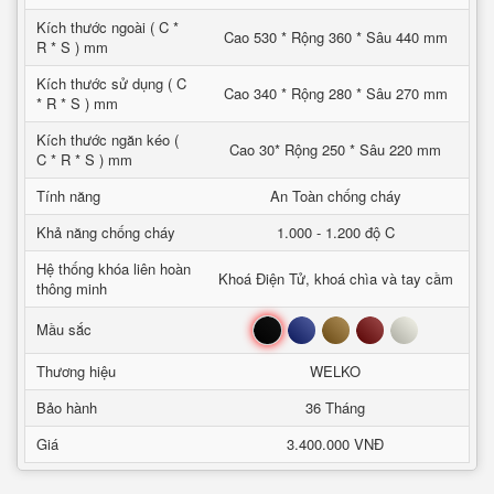
Kích thước ngoài ( C *
Cao 530 * Rộng 360 * Sâu 440 mm
R * S ) mm
Kích thước sử dụng ( C
Cao 340 * Rộng 280 * Sâu 270 mm
* R * S ) mm
Kích thước ngăn kéo (
Cao 30* Rộng 250 * Sâu 220 mm
C * R * S ) mm
Tính năng
An Toàn chống cháy
Khả năng chống cháy
1.000 - 1.200 độ C
Hệ thống khóa liên hoàn
Khoá Điện Tử, khoá chìa và tay cầm
thông minh
Đen
Xanh
Nâu
Đỏ
Trắng
Mầu sắc
Thương hiệu
WELKO
Bảo hành
36 Tháng
Giá
3.400.000 VNĐ