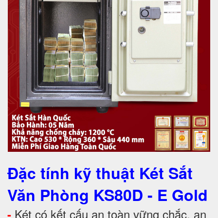
Đặc tính kỹ thuật Két Sắt
Văn Phòng KS80D - E Gold
Két có kết cấu an toàn vững chắc, an
-