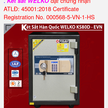
.
chứng nhận
Két sắt WELKO
đạt
ATLĐ: 45001:2018 Certificate
Registration No. 000568-5-VN-1-HS