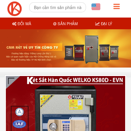
ĐỔI MÃ
SẢN PHẨM
ĐẠI LÝ