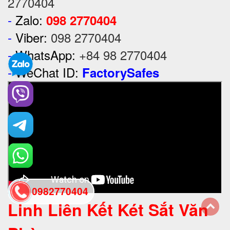
2770404
-
Zalo:
098 2770404
-
Viber:
098 2770404
-
WhatsApp:
+84 98 2770404
-
WeChat ID:
FactorySafes
0982770404
Linh Liên Kết Két Sắt Văn
back